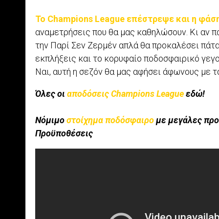
To Champions League επέστρεψε και η φάσ
αναμετρήσεις που θα μας καθηλώσουν. Κι αν πά
την Παρί Σεν Ζερμέν απλά θα προκαλέσει πάτα
εκπλήξεις και το κορυφαίο ποδοσφαιρικό γεγον
Ναι, αυτή η σεζόν θα μας αφήσει άφωνους με τ
Όλες οι
αποδόσεις Champions League
εδώ!
Νόμιμο
στοίχημα ποδόσφαιρο
με μεγάλες προσ
Προϋποθέσεις