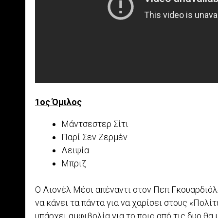
1ος Όμιλος
Μάντσεστερ Σίτι
Παρί Σεν Ζερμέν
Λειψία
Μπριζ
Ο Λιονέλ Μέσι απέναντι στον Πεπ Γκουαρδιόλ
να κάνει τα πάντα για να χαρίσει στους «Πολ
υπάρχει αμφιβολία για το ποια από τις δυο θα 