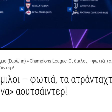
gue (Ευρώπη)
»
Champions League: Οι όμιλοι – φωτιά, τα
άιντερ!
μιλοι – φωτιά, τα ατράνταχ
υνα» αουτσάιντερ!