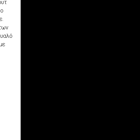
ουτ
ιο
ε.
 των
μυαλό
 με