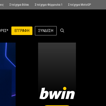
νις
Στοίχημα Βόλει
Στοίχημα Φόρμουλα 1
Στοίχημα MotoGP
ΡΕΣ*
ΕΓΓΡΑΦΉ
ΣΎΝΔΕΣΗ