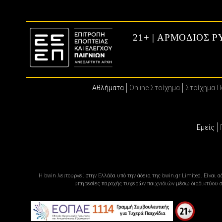
21+ | ΑΡΜΟΔΙΟΣ 
Αθλήματα
Online Στοίχημα
Στοίχημα 
Εμείς
Η bwin λειτουργεί στην Ελλάδα υπό την άδεια της bwin.gr Limited. Είναι
υπηρεσίες παροχής τυχερών παιχνιδιών μέσω διαδικτύου στ