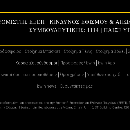
ΡΥΘΜΙΣΤΗΣ ΕΕΕΠ | ΚΙΝΔΥΝΟΣ ΕΘΙΣΜΟΥ & ΑΠΩ
ΣΥΜΒΟΥΛΕΥΤΙΚΗΣ: 1114 | ΠΑΙΞΕ 
Ποδόσφαιρο
Στοίχημα Μπάσκετ
Στοίχημα Τένις
Στοίχημα Βόλει
Κορυφαίοι σύνδεσμοι
Προσφορές* bwin
bwin App
Γενικοί όροι και προϋποθέσεις
Όροι χρήσης
Υπεύθυνο παιχνίδι
Τα
bwin news
Oι συντάκτες μας
 αδειοδοτημένη και εποπτεύεται από την Επιτροπή Εποπτείας και Ελέγχου Παιγνίων (ΕΕΕΠ)
ην Ελλάδα. Η bwin.gr Limited εδρεύει στη Μάλτα, Entain Unit 6, ST Building Centre, 12
.