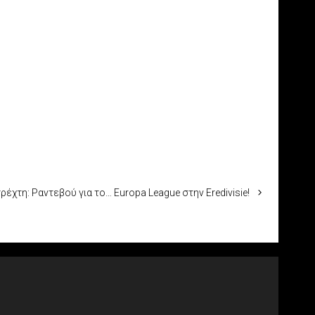
ρέχτη: Ραντεβού για το… Europa League στην Eredivisie!