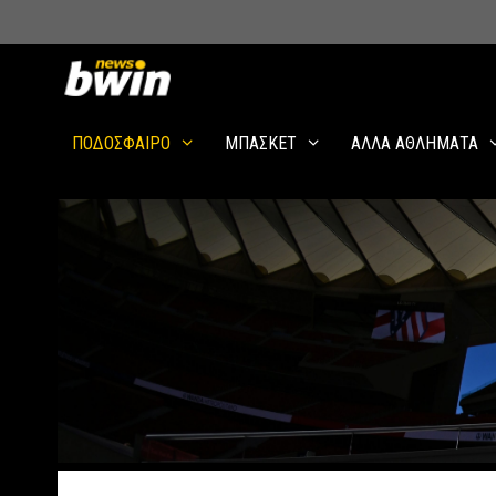
Skip
to
content
ΠΟΔΟΣΦΑΙΡΟ
ΜΠΑΣΚΕΤ
ΑΛΛΑ ΑΘΛΗΜΑΤΑ