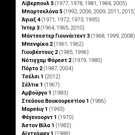
Λίβερπουλ 5
(1977, 1978, 1981, 1984, 2005)
Μπαρτσελόνα 5
(1992, 2006, 2009, 2011, 2015
Άγιαξ 4
(1971, 1972, 1973, 1995)
Ίντερ 3
(1964, 1965, 2010)
Μάντσεστερ Γιουνάιτεντ 3
(1968, 1999, 2008)
Μπενφίκα 2
(1961, 1962)
Γιουβέντους 2
(1985, 1996)
Νότιγχαμ Φόρεστ 2
(1979, 1980)
Πόρτο 2
(1987, 2004)
Τσέλσι 1
(2012)
Σέλτικ 1
(1967)
Αμβούργο 1
(1983)
Στεάουα Βουκουρεστίου 1
(1986)
Μαρσέιγ 1
(1993)
Φέγενοορντ 1
(1970)
Άστον Βίλα 1
(1982)
Αϊντχόφεν 1
(1988)