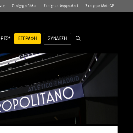
νις
Στοίχημα Βόλει
Στοίχημα Φόρμουλα 1
Στοίχημα MotoGP
ΡΕΣ*
ΕΓΓΡΑΦΉ
ΣΎΝΔΕΣΗ