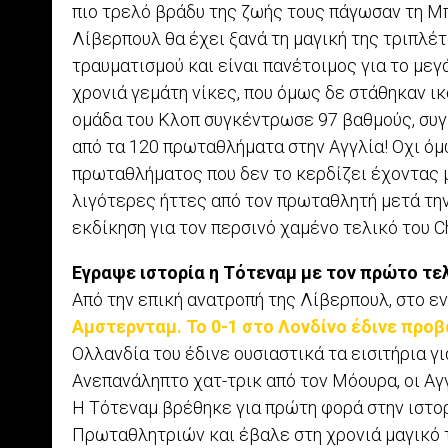
πιο τρελό βράδυ της ζωής τους πάγωσαν τη Μ
Λίβερπουλ θα έχει ξανά τη μαγική της τριπλέτ
τραυματισμού και είναι πανέτοιμος για το με
χρονιά γεμάτη νίκες, που όμως δε στάθηκαν ι
ομάδα του Κλοπ συγκέντρωσε 97 βαθμούς, συγκ
από τα 120 πρωταθλήματα στην Αγγλία! Οχι όμ
πρωταθλήματος που δεν το κερδίζει έχοντας μό
λιγότερες ήττες από τον πρωταθλητή μετά την
εκδίκηση για τον περσινό χαμένο τελικό του 
Εγραψε ιστορία η Τότεναμ με τον πρώτο τε
Από την επική ανατροπή της Λίβερπουλ, στο 
Αμστερνταμ. Το 0-1 στο Λονδίνο έδινε προβ
Ολλανδία του έδινε ουσιαστικά τα εισιτήρια γ
Ανεπανάληπτο χατ-τρικ από τον Μόουρα, οι Αγ
Η Τότεναμ βρέθηκε για πρώτη φορά στην ιστορ
Πρωταθλητριών και έβαλε στη χρονιά μαγικό 