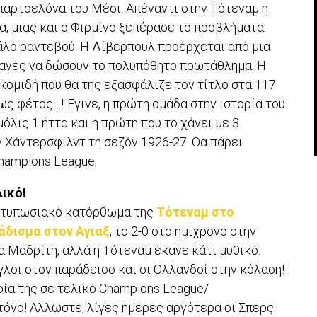
παρτσελόνα του Μέσι. Απέναντι στην Τότεναμ η
α, μιας και ο Φιρμίνο ξεπέρασε το προβλήματα
γάλο ραντεβού. Η Λίβερπουλ προέρχεται από μια
κανές να δώσουν το πολυπόθητο πρωτάθλημα. Η
ομιδή που θα της εξασφάλιζε τον τίτλο στα 117
ως φέτος…! Έγινε, η πρώτη ομάδα στην ιστορία του
λις 1 ήττα και η πρώτη που το χάνει με 3
 Χάντερσφιλντ τη σεζόν 1926-27. Θα πάρει
Champions League;
λικό!
εντυπωσιακό κατόρθωμα της
Τότεναμ στο
άδισμα στον Αγιαξ
, το 2-0 στο ημίχρονο στην
ια Μαδρίτη, αλλά η Τότεναμ έκανε κάτι μυθικό.
γλοι στον παράδεισο και οι Ολλανδοί στην κόλαση!
ία της σε τελικό Champions League/
τόνο! Αλλωστε, λίγες ημέρες αργότερα οι Σπερς