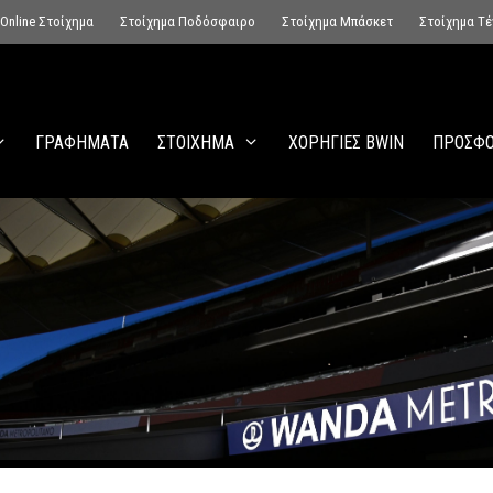
Online Στοίχημα
Στοίχημα Ποδόσφαιρο
Στοίχημα Μπάσκετ
Στοίχημα Τέ
ΓΡΑΦΗΜΑΤΑ
ΣΤΟΙΧΗΜΑ
ΧΟΡΗΓΙΕΣ BWIN
ΠΡΟΣΦΟ