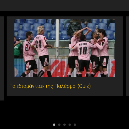
Τα «διαμάντια» της Παλέρμο! (Quiz)