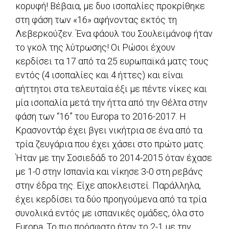
κορυφή! Βέβαια, με δυο ισοπαλίες προκρίθηκε
στη φάση των «16» αφήνοντας εκτός τη
Λεβερκούζεν. Ένα φάουλ του Σουλεϊμάνοφ ήταν
το γκολ της λύτρωσης! Οι Ρώσοι έχουν
κερδίσει τα 17 από τα 25 ευρωπαϊκά ματς τους
εντός (4 ισοπαλίες και 4 ήττες) και είναι
αήττητοι στα τελευταία έξι με πέντε νίκες και
μία ισοπαλία μετά την ήττα από την Θέλτα στην
φάση των “16” του Europa το 2016-2017. Η
Κρασνοντάρ έχει βγει νικήτρια σε ένα από τα
τρία ζευγάρια που έχει χάσει στο πρώτο ματς.
Ήταν με την Σοσιεδάδ το 2014-2015 όταν έχασε
με 1-0 στην Ισπανία και νίκησε 3-0 στη ρεβάνς
στην έδρα της. Είχε αποκλειστεί. Παράλληλα,
έχει κερδίσει τα δύο προηγούμενα από τα τρία
συνολικά εντός με ισπανικές ομάδες, όλα στο
Europa. Το πιο πρόσφατο ήταν το 2-1 με την