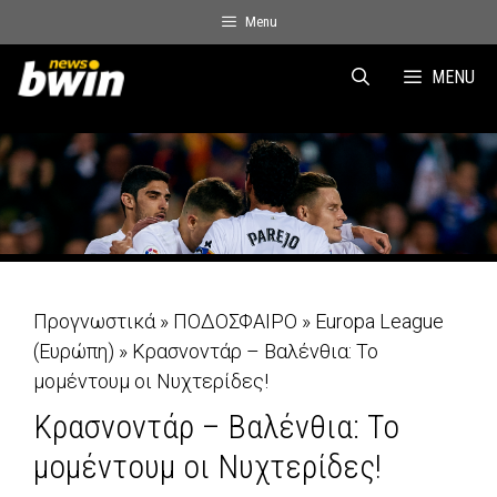
Skip
Menu
to
content
MENU
Προγνωστικά
»
ΠΟΔΟΣΦΑΙΡΟ
»
Europa League
(Ευρώπη)
»
Κρασνοντάρ – Βαλένθια: Το
μομέντουμ οι Νυχτερίδες!
Κρασνοντάρ – Βαλένθια: Το
μομέντουμ οι Νυχτερίδες!