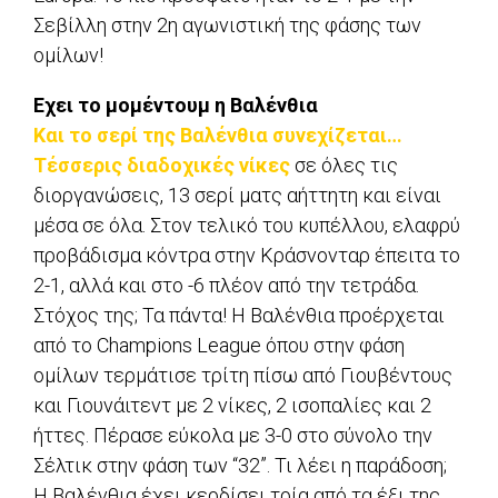
Σεβίλλη στην 2η αγωνιστική της φάσης των
ομίλων!
Εχει το μομέντουμ η Βαλένθια
Και το σερί της Βαλένθια συνεχίζεται…
Τέσσερις διαδοχικές νίκες
σε όλες τις
διοργανώσεις, 13 σερί ματς αήττητη και είναι
μέσα σε όλα. Στον τελικό του κυπέλλου, ελαφρύ
προβάδισμα κόντρα στην Κράσνονταρ έπειτα το
2-1, αλλά και στο -6 πλέον από την τετράδα.
Στόχος της; Τα πάντα! Η Βαλένθια προέρχεται
από το Champions League όπου στην φάση
ομίλων τερμάτισε τρίτη πίσω από Γιουβέντους
και Γιουνάιτεντ με 2 νίκες, 2 ισοπαλίες και 2
ήττες. Πέρασε εύκολα με 3-0 στο σύνολο την
Σέλτικ στην φάση των “32”. Τι λέει η παράδοση;
Η Βαλένθια έχει κερδίσει τρία από τα έξι της