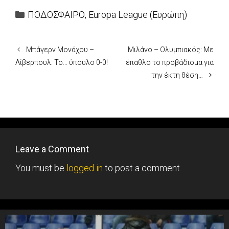
Categories
ΠΟΔΟΣΦΑΙΡΟ
,
Europa League (Ευρώπη)
Μπάγερν Μονάχου –
Μιλάνο – Ολυμπιακός: Με
Λίβερπουλ: Το… ύπουλο 0-0!
έπαθλο το προβάδισμα για
την έκτη θέση…
Leave a Comment
You must be
logged in
to post a comment.