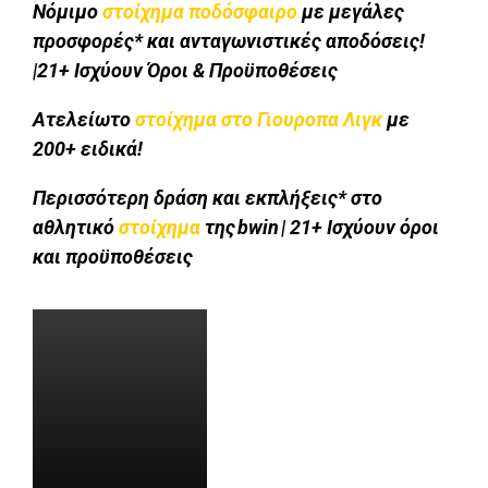
Νόμιμο
στοίχημα ποδόσφαιρο
με μεγάλες
προσφορές* και ανταγωνιστικές αποδόσεις!
|21+ Ισχύουν Όροι & Προϋποθέσεις
Ατελείωτο
στοίχημα στo Γιουροπα Λιγκ
με
200+ ειδικά!
Περισσότερη δράση και εκπλήξεις* στο
αθλητικό
στοίχημα
της bwin | 21+ Ισχύουν όροι
και προϋποθέσεις