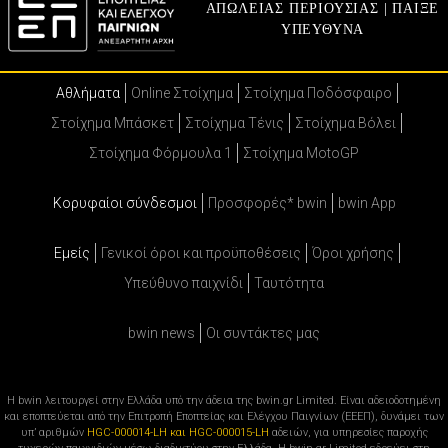
ΑΠΩΛΕΙΑΣ ΠΕΡΙΟΥΣΙΑΣ | ΠΑΙΞΕ
ΥΠΕΥΘΥΝΑ
Αθλήματα
Online Στοίχημα
Στοίχημα Ποδόσφαιρο
Στοίχημα Μπάσκετ
Στοίχημα Τένις
Στοίχημα Βόλει
Στοίχημα Φόρμουλα 1
Στοίχημα MotoGP
Κορυφαίοι σύνδεσμοι
Προσφορές* bwin
bwin App
Εμείς
Γενικοί όροι και προϋποθέσεις
Όροι χρήσης
Υπεύθυνο παιχνίδι
Ταυτότητα
bwin news
Oι συντάκτες μας
Η bwin λειτουργεί στην Ελλάδα υπό την άδεια της bwin.gr Limited. Είναι αδειοδοτημένη
και εποπτεύεται από την Επιτροπή Εποπτείας και Ελέγχου Παιγνίων (ΕΕΕΠ), δυνάμει των
υπ’ αριθμών
HGC-000014-LH και HGC-000015-LH
αδειών, για υπηρεσίες παροχής