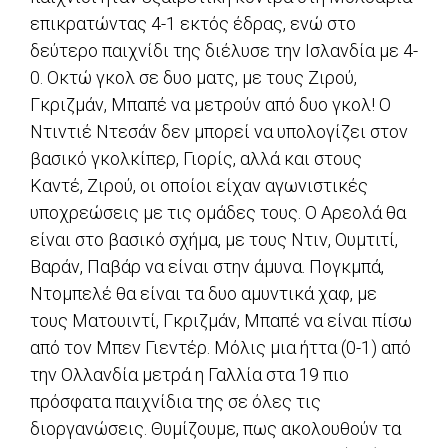
επικρατώντας 4-1 εκτός έδρας, ενώ στο
δεύτερο παιχνίδι της διέλυσε την Ισλανδία με 4-
0. Οκτώ γκολ σε δυο ματς, με τους Ζιρού,
Γκριζμάν, Μπαπέ να μετρούν από δυο γκολ! Ο
Ντιντιέ Ντεσάν δεν μπορεί να υπολογίζει στον
βασικό γκολκίπερ, Γιορίς, αλλά και στους
Καντέ, Ζιρού, οι οποίοι είχαν αγωνιστικές
υποχρεώσεις με τις ομάδες τους. Ο Αρεολά θα
είναι στο βασικό σχήμα, με τους Ντιν, Ουμτιτί,
Βαράν, Παβάρ να είναι στην άμυνα. Πογκμπά,
Ντομπελέ θα είναι τα δυο αμυντικά χαφ, με
τους Ματουιντί, Γκριζμάν, Μπαπέ να είναι πίσω
από τον Μπεν Γιεντέρ. Μόλις μια ήττα (0-1) από
την Ολλανδία μετρά η Γαλλία στα 19 πιο
πρόσφατα παιχνίδια της σε όλες τις
διοργανώσεις. Θυμίζουμε, πως ακολουθούν τα