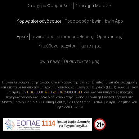
Στοίχημα Φόρμουλα 1
Στοίχημα MotoGP
Κορυφαίοι σύνδεσμοι
Προσφορές* bwin
bwin App
Εμείς
Γενικοί όροι και προϋποθέσεις
Όροι χρήσης
Υπεύθυνο παιχνίδι
Ταυτότητα
bwin news
Oι συντάκτες μας
Η bwin λειτουργεί στην Ελλάδα υπό την άδεια της bwin.gr Limited. Είναι αδειοδοτημένη
και εποπτεύεται από την Επιτροπή Εποπτείας και Ελέγχου Παιγνίων (ΕΕΕΠ), δυνάμει των
υπ’ αριθμών
HGC-000014-LH και HGC-000015-LH
αδειών, για υπηρεσίες παροχής
τυχερών παιχνιδιών μέσω διαδικτύου στην Ελλάδα. Η bwin.gr Limited εδρεύει στη
Μάλτα, Entain Unit 6, ST Building Centre, 120 The Strand, GZIRA, με αριθμό εμπορικού
μητρώου C57513.
.