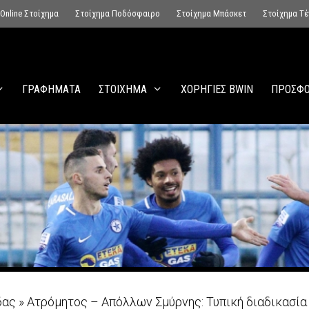
Online Στοίχημα
Στοίχημα Ποδόσφαιρο
Στοίχημα Μπάσκετ
Στοίχημα Τέ
ΓΡΑΦΗΜΑΤΑ
ΣΤΟΙΧΗΜΑ
ΧΟΡΗΓΙΕΣ BWIN
ΠΡΟΣΦΟ
δας
»
Ατρόμητος – Απόλλων Σμύρνης: Τυπική διαδικασία