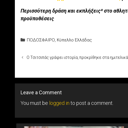
Περισσότερη δράση και εκπλήξεις* στο αθλη
προϋποθέσεις
Categories
ΠΟΔΟΣΦΑΙΡΟ
,
Κύπελλο Ελλάδας
Ο Τσιτσιπάς γράφει ιστορία, προκρίθηκε στα ημιτελικ
Leave a Comment
You must be
logged in
to post a comment.