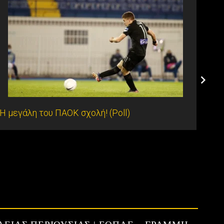
Η μεγάλη του ΠΑΟΚ σχολή! (Poll)
Ισπα
(Qui