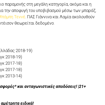
ήριο παραμονής στη μεγάλη κατηγορία, ακόμα και η
α για την αποφυγή του υποβιβασμού μέσω των μπαράζ,
 Μπάμπη Τεννέ
. ΠΑΣ Γιάννινα και Λαμία ακολουθούν
ροτέισον θεωρείται δεδομένο.
Ελλάδας 2018-19)
γκ 2018-19)
γκ 2017-18)
γκ 2017-18)
γκ 2013-14)
σφορές* και ανταγωνιστικές αποδόσεις! |21+
 αμέτρητα ειδικά!