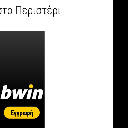
στο Περιστέρι