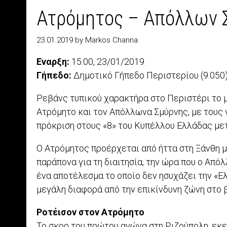
Ατρόμητος – Απόλλων Σ
23.01.2019
by
Markos Channa
Εναρξη:
15:00, 23/01/2019
Γήπεδο:
Δημοτικό Γήπεδο Περιστερίου (9.050
Ρεβάνς τυπικού χαρακτήρα στο Περιστέρι το μ
Ατρόμητο και τον Απόλλωνα Σμύρνης, με τους
πρόκριση στους «8» του Κυπέλλου Ελλάδας μετ
Ο Ατρόμητος προέρχεται από ήττα στη Ξάνθη με
παράπονα για τη διαιτησία, την ώρα που ο Από
ένα αποτέλεσμα το οποίο δεν ησυχάζει την «Ε
μεγάλη διαφορά από την επικίνδυνη ζώνη στο 
Ροτέισον στον Ατρόμητο
Το σκορ του πρώτου αγώνα στη Ριζούπολη, εκεί