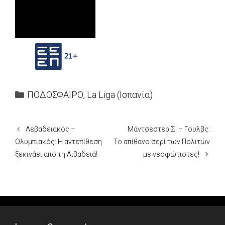
Categories
ΠΟΔΟΣΦΑΙΡΟ
,
La Liga (Ισπανία)
Λεβαδειακός –
Μάντσεστερ Σ. – Γουλβς:
Ολυμπιακός: Η αντεπίθεση
Το απίθανο σερί των Πολιτών
ξεκινάει από τη Λιβαδειά!
με νεοφώτιστες!