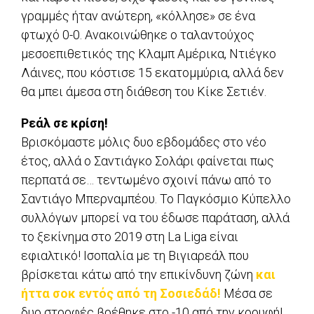
γραμμές ήταν ανώτερη, «κόλλησε» σε ένα
φτωχό 0-0. Ανακοινώθηκε ο ταλαντούχος
μεσοεπιθετικός της Κλαμπ Αμέρικα, Ντιέγκο
Λάινες, που κόστισε 15 εκατομμύρια, αλλά δεν
θα μπει άμεσα στη διάθεση του Κίκε Σετιέν.
Ρεάλ σε κρίση!
Βρισκόμαστε μόλις δυο εβδομάδες στο νέο
έτος, αλλά ο Σαντιάγκο Σολάρι φαίνεται πως
περπατά σε… τεντωμένο σχοινί πάνω από το
Σαντιάγο Μπερναμπέου. Το Παγκόσμιο Κύπελλο
συλλόγων μπορεί να του έδωσε παράταση, αλλά
το ξεκίνημα στο 2019 στη La Liga είναι
εφιαλτικό! Ισοπαλία με τη Βιγιαρεάλ που
βρίσκεται κάτω από την επικίνδυνη ζώνη
και
ήττα σοκ εντός από τη Σοσιεδάδ!
Μέσα σε
δυο στροφές βρέθηκε στο -10 από την κορυφή!