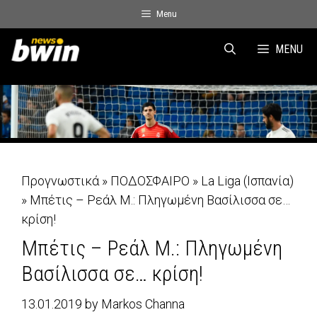
Skip
Menu
to
content
MENU
Προγνωστικά
»
ΠΟΔΟΣΦΑΙΡΟ
»
La Liga (Ισπανία)
»
Μπέτις – Ρεάλ Μ.: Πληγωμένη Βασίλισσα σε…
κρίση!
Μπέτις – Ρεάλ Μ.: Πληγωμένη
Βασίλισσα σε… κρίση!
13.01.2019
by
Markos Channa