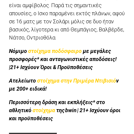
είναι αμφίβολος. Παρά τις σημαντικές
απουσίες, ο Ισκο παραμένει εκτός πλάνων, αφού
σε 16 ματς με τον Σολάρι μόλις σε δυο ήταν
βασικός, λίγοτερα κι από Θεμπάγιος, Βαλβέρδε,
Νάτσο, Οντριοθόλα.
Νόμιμο
στοίχημα ποδόσφαιρο
με μεγάλες
προσφορές* και ανταγωνιστικές αποδόσεις!
|21+ Ισχύουν Όροι & Προϋποθέσεις
Ατελείωτο
στοίχημα στην Πριμέρα Ντιβισιό
ν
με 200+ ειδικά!
Περισσότερη δράση και εκπλήξεις* στο
αθλητικό
στοίχημα
της bwin | 21+ Ισχύουν όροι
και προϋποθέσεις