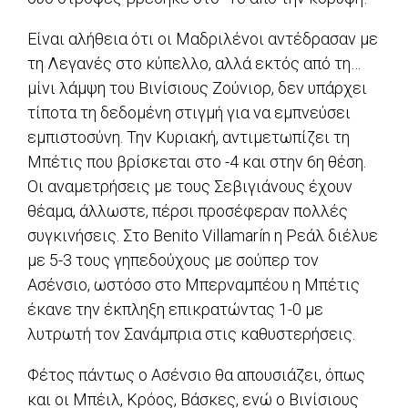
Είναι αλήθεια ότι οι Μαδριλένοι αντέδρασαν με
τη Λεγανές στο κύπελλο, αλλά εκτός από τη…
μίνι λάμψη του Βινίσιους Ζούνιορ, δεν υπάρχει
τίποτα τη δεδομένη στιγμή για να εμπνεύσει
εμπιστοσύνη. Την Κυριακή, αντιμετωπίζει τη
Μπέτις που βρίσκεται στο -4 και στην 6η θέση.
Οι αναμετρήσεις με τους Σεβιγιάνους έχουν
θέαμα, άλλωστε, πέρσι προσέφεραν πολλές
συγκινήσεις. Στο Benito Villamarín η Ρεάλ διέλυε
με 5-3 τους γηπεδούχους με σούπερ τον
Ασένσιο, ωστόσο στο Μπερναμπέου η Μπέτις
έκανε την έκπληξη επικρατώντας 1-0 με
λυτρωτή τον Σανάμπρια στις καθυστερήσεις.
Φέτος πάντως ο Ασένσιο θα απουσιάζει, όπως
και οι Μπέιλ, Κρόος, Βάσκες, ενώ ο Βινίσιους