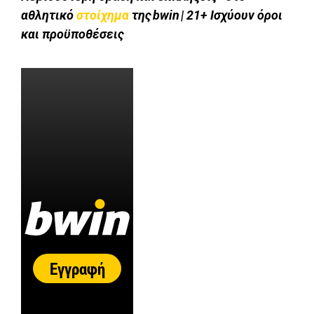
αθλητικό
στοίχημα
της bwin | 21+ Ισχύουν όροι
και προϋποθέσεις