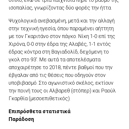
ισοπαλίας, γνωρίζοντας δύο φορές την ήττα.
Ψυχολογικά ανεβασμένη, μετά και την αλλαγή
στην τεχνική ηγεσία, όπου παραμένει αήττητη
με τον Γκαριτάνο στον πάγκο. Νίκη 1-0 επί της
Χιρόνα, 0-0 στην έδρα της Αλαβές, 1-1 εντός
έδρας κόντρα στη Βαγιαδολίδ, δεχόμενη το
γκολ στο 93’. Με αυτά τα αποτελέσματα
αποχαιρέτησε το 2018, πέντε βαθμοί που την
έβγαλαν από τις θέσεις που οδηγούν στον
υποβιβασμό. Στο αγωνιστικό σκέλος, εκτίουν
την ποινή τους οι Αλβαρεθ (στόπερ) και Ραούλ
Γκαρθία (μεσοεπιθετικός).
Επιπρόσθετα στατιστικά
Παράδοση