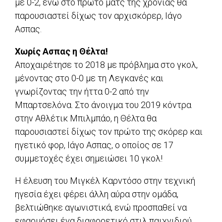
με 0-2, ενώ στο πρώτο ματς της χρονιάς θα
παρουσιαστεί δίχως τον αρχισκόρερ, Ιάγο
Ασπας.
Χωρίς Ασπας η Θέλτα!
Αποχαιρέτησε το 2018 με πρόβλημα στο γκολ,
μένοντας στο 0-0 με τη Λεγκανές και
γνωρίζοντας την ήττα 0-2 από την
Μπαρτσελόνα. Στο άνοιγμα του 2019 κόντρα
στην Αθλέτικ Μπιλμπάο, η Θέλτα θα
παρουσιαστεί δίχως τον πρώτο της σκόρερ και
ηγετικό φορ, Ιάγο Ασπας, ο οποίος σε 17
συμμετοχές έχει σημειώσει 10 γκολ!
Η έλευση του Μιγκέλ Καρντόσο στην τεχνική
ηγεσία έχει φέρει άλλη αύρα στην ομάδα,
βελτιώθηκε αγωνιστικά, ενώ προσπαθεί να
εφαρμόσει ένα διαφορετικό στιλ παιχνιδιού.