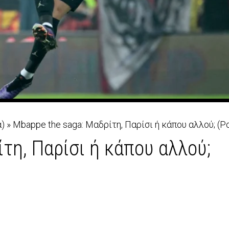
α)
»
Mbappe the saga: Μαδρίτη, Παρίσι ή κάπου αλλού; (Po
τη, Παρίσι ή κάπου αλλού;