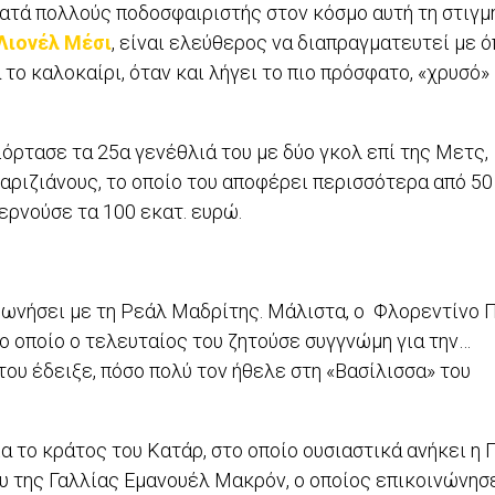
ατά πολλούς ποδοσφαιριστής στον κόσμο αυτή τη στιγμή
 Λιονέλ Μέσι
, είναι ελεύθερος να διαπραγματευτεί με ό
 το καλοκαίρι, όταν και λήγει το πιο πρόσφατο, «χρυσό»
ιόρτασε τα 25α γενέθλιά του με δύο γκολ επί της Μετς,
αριζιάνους, το οποίο του αποφέρει περισσότερα από 50
ερνούσε τα 100 εκατ. ευρώ.
φωνήσει με τη Ρεάλ Μαδρίτης. Μάλιστα, ο Φλορεντίνο 
ο οποίο ο τελευταίος του ζητούσε συγγνώμη για την…
του έδειξε, πόσο πολύ τον ήθελε στη «Βασίλισσα» του
 το κράτος του Κατάρ, στο οποίο ουσιαστικά ανήκει η Π
ου της Γαλλίας Εμανουέλ Μακρόν, ο οποίος επικοινώνησ