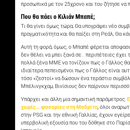
προσωπικά με τον 25χρονο και του ζήτησε να π
Που θα πάει ο Κιλιάν Μπαπέ;
Τι θα γίνει όμως τώρα; Θα υπογράψει νέο συμβ
πραγματικότητα και θα παίξει στη Ρεάλ; Θα κά
Αυτή τη φορά, όμως, ο Μπαπέ φέρεται αποφασισ
δεν θέλει να μπει ξανά σε… περιπέτειες έχει 
πολλά ξένα ΜΜΕ να τονίζουν πως ο Γάλλος θα 
ιδιαίτερα πεπεισμένοι πως ο Γάλλος είναι αυτ
τόσο «ζεστοί» να δώσουν ένα τεράστιο συμβόλα
Μπέλινγκχαμ, Βινίσιους δεν παίρνουν περισσό
Υπάρχει και άλλη μια σημαντική παράμετρος.
Ε
χωρίς… φασαρίες στη Μαδρίτη
, όλοι αναρωτ
στην PSG και την εθνική Γαλλίας, έχουν εγείρε
υπερβολική εξουσία που του δόθηκε στο Παρίσ