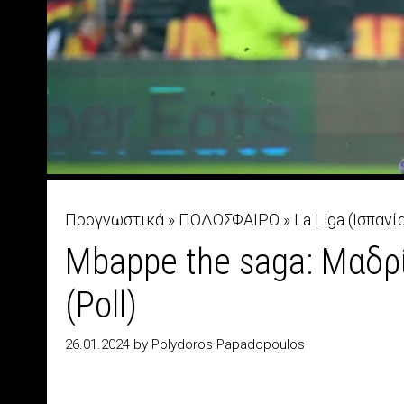
Προγνωστικά
»
ΠΟΔΟΣΦΑΙΡΟ
»
La Liga (Ισπανί
Mbappe the saga: Μαδρί
(Poll)
26.01.2024
by
Polydoros Papadopoulos