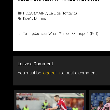
Categories
ΠΟΔΟΣΦΑΙΡΟ
,
La Liga (Ισπανία)
Tags
Κιλιάν Μπαπέ
Τα μεγαλύτερα “What if?” του αθλητισμού! (Poll)
Leave a Comment
You must be
logged in
to post a comment.