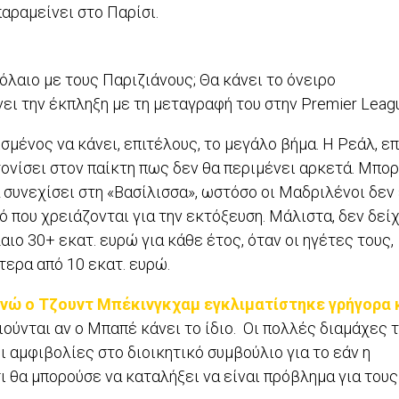
αραμείνει στο Παρίσι.
όλαιο με τους Παριζιάνους; Θα κάνει το όνειρο
νει την έκπληξη με τη μεταγραφή του στην Premier Leag
μένος να κάνει, επιτέλους, το μεγάλο βήμα. Η Ρεάλ, ε
τονίσει στον παίκτη πως δεν θα περιμένει αρκετά. Μπορ
συνεχίσει στη «Βασίλισσα», ωστόσο οι Μαδριλένοι δεν 
ό που χρειάζονται για την εκτόξευση. Μάλιστα, δεν δεί
ιο 30+ εκατ. ευρώ για κάθε έτος, όταν οι ηγέτες τους,
τερα από 10 εκατ. ευρώ.
νώ ο Τζουντ Μπέκινγκχαμ εγκλιματίστηκε γρήγορα 
ιούνται αν ο Μπαπέ κάνει το ίδιο. Οι πολλές διαμάχες 
ι αμφιβολίες στο διοικητικό συμβούλιο για το εάν η
ι θα μπορούσε να καταλήξει να είναι πρόβλημα για τους