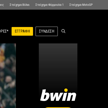
νις
Στοίχημα Βόλει
Στοίχημα Φόρμουλα 1
Στοίχημα MotoGP
ΡΕΣ*
ΕΓΓΡΑΦΉ
ΣΎΝΔΕΣΗ