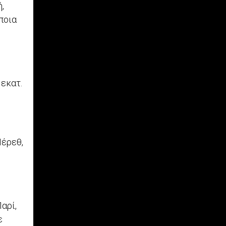
,
ποια
 εκατ.
Πέρεθ,
αρί,
ε