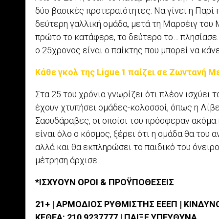
δύο βασικές προτεραιότητες: Να γίνει η Παρί π
δεύτερη γαλλική ομάδα, μετά τη Μαρσέιγ του 
πρώτο το κατάφερε, το δεύτερο το… πλησίασε.
ο 25χρονος είναι ο παίκτης που μπορεί να κάνε
Κάθε γκολ της Ligue 1 παίζει σε Ζωντανή Μ
Στα 25 του χρόνια γνωρίζει ότι πλέον ισχύει τ
έχουν χτυπήσει ομάδες-κολοσσοί, όπως η Λίβε
Σαουδάραβες, οι οποίοι του πρόσφεραν ακόμα κ
είναι όλο ο κόσμος, ξέρει ότι η ομάδα θα του 
αλλά και θα εκπληρώσει το παιδικό του όνειρο
μέτρηση άρχισε…
*ΙΣΧΥΟΥΝ ΟΡΟΙ & ΠΡΟΫΠΟΘΕΣΕΙΣ
21+ | ΑΡΜΟΔΙΟΣ ΡΥΘΜΙΣΤΗΣ ΕΕΕΠ | ΚΙΝΔΥ
ΚΕΘΕΑ: 210 9237777 | ΠΑΙΞΕ ΥΠΕΥΘΥΝΑ