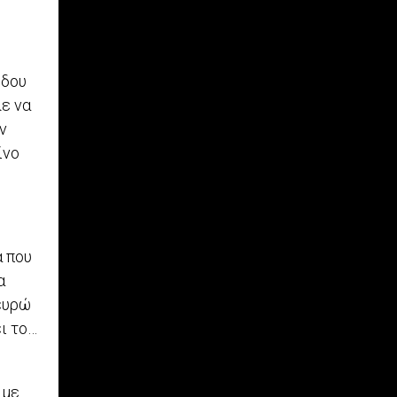
έδου
λε να
ν
ίνο
α που
α
ευρώ
ι το…
 με