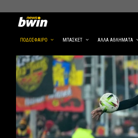
Skip
to
content
ΠΟΔΟΣΦΑΙΡΟ
ΜΠΑΣΚΕΤ
ΑΛΛΑ ΑΘΛΗΜΑΤΑ