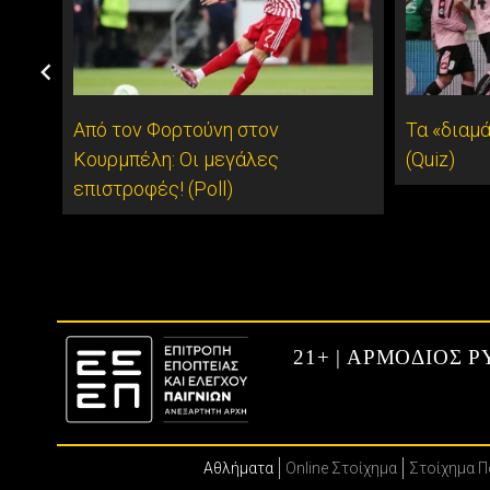
Από τον Φορτούνη στον
Τα «διαμ
Κουρμπέλη: Οι μεγάλες
(Quiz)
επιστροφές! (Poll)
21+ | ΑΡΜΟΔΙΟΣ 
Αθλήματα
Online Στοίχημα
Στοίχημα 