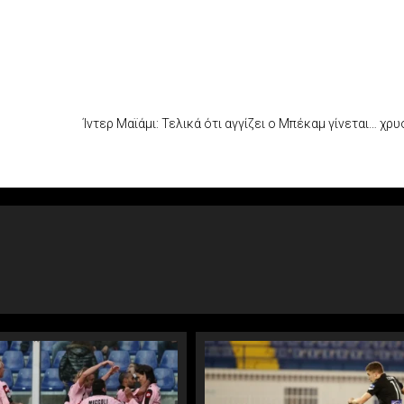
Ίντερ Μαϊάμι: Τελικά ότι αγγίζει ο Μπέκαμ γίνεται… χρυ