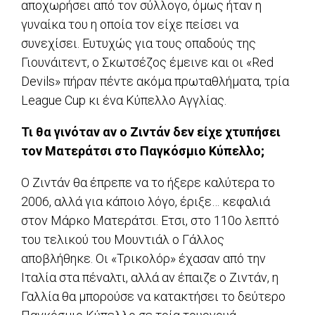
αποχωρήσει από τον σύλλογο, όμως ήταν η
γυναίκα του η οποία τον είχε πείσει να
συνεχίσει. Ευτυχώς για τους οπαδούς της
Γιουνάιτεντ, ο Σκωτσέζος έμεινε και οι «Red
Devils» πήραν πέντε ακόμα πρωταθλήματα, τρία
League Cup κι ένα Κύπελλο Αγγλίας.
Τι θα γινόταν αν ο Ζιντάν δεν είχε χτυπήσει
τον Ματεράτσι στο Παγκόσμιο Κύπελλο;
Ο Ζιντάν θα έπρεπε να το ήξερε καλύτερα το
2006, αλλά για κάποιο λόγο, έριξε… κεφαλιά
στον Μάρκο Ματεράτσι. Ετσι, στο 110ο λεπτό
του τελικού του Μουντιάλ ο Γάλλος
αποβλήθηκε. Οι «Τρικολόρ» έχασαν από την
Ιταλία στα πέναλτι, αλλά αν έπαιζε ο Ζιντάν, η
Γαλλία θα μπορούσε να κατακτήσει το δεύτερο