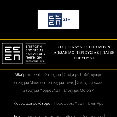
21+ | ΚΙΝΔΥΝΟΣ ΕΘΙΣΜΟΥ &
ΑΠΩΛΕΙΑΣ ΠΕΡΙΟΥΣΙΑΣ | ΠΑΙΞΕ
ΥΠΕΥΘΥΝΑ
Αθλήματα
Online Στοίχημα
Στοίχημα Ποδόσφαιρο
Στοίχημα Μπάσκετ
Στοίχημα Τένις
Στοίχημα Βόλει
Στοίχημα Φόρμουλα 1
Στοίχημα MotoGP
Κορυφαίοι σύνδεσμοι
Προσφορές* bwin
bwin App
Εμείς
Γενικοί όροι και προϋποθέσεις
Όροι χρήσης