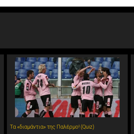
Τα «διαμάντια» της Παλέρμο! (Quiz)