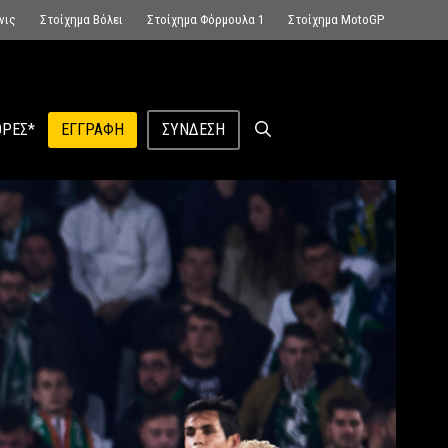
νις
Στοίχημα Βόλει
Στοίχημα Φόρμουλα 1
Στοίχημα MotoGP
ΡΕΣ*
ΕΓΓΡΑΦΉ
ΣΎΝΔΕΣΗ