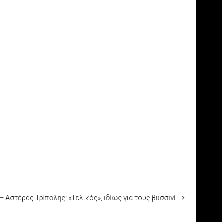
– Αστέρας Τρίπολης: «Τελικός», ιδίως για τους βυσσινί