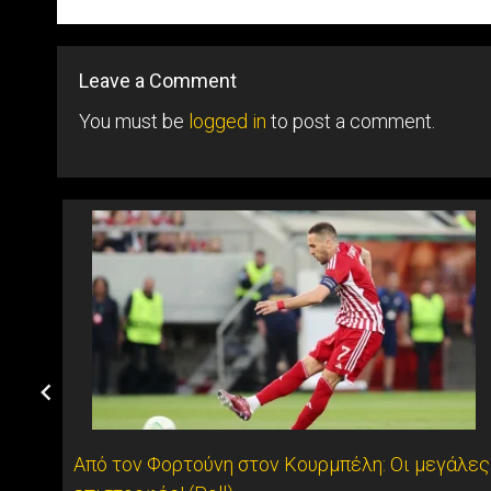
Leave a Comment
You must be
logged in
to post a comment.
λέ!
Από τον Φορτούνη στον Κουρμπέλη: Οι μεγάλες