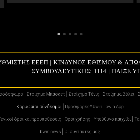
ΡΥΘΜΙΣΤΗΣ ΕΕΕΠ | ΚΙΝΔΥΝΟΣ ΕΘΙΣΜΟΥ & ΑΠΩ
ΣΥΜΒΟΥΛΕΥΤΙΚΗΣ: 1114 | ΠΑΙΞΕ 
Ποδόσφαιρο
Στοίχημα Μπάσκετ
Στοίχημα Τένις
Στοίχημα Βόλει
Κορυφαίοι σύνδεσμοι
Προσφορές* bwin
bwin App
Γενικοί όροι και προϋποθέσεις
Όροι χρήσης
Υπεύθυνο παιχνίδι
Τα
bwin news
Oι συντάκτες μας