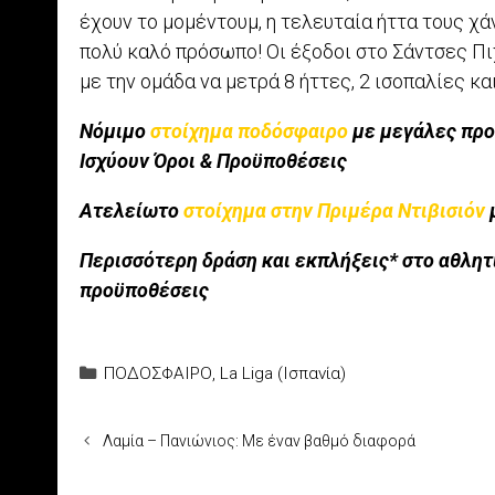
έχουν το μομέντουμ, η τελευταία ήττα τους χάν
πολύ καλό πρόσωπο! Οι έξοδοι στο Σάντσες Πι
με την ομάδα να μετρά 8 ήττες, 2 ισοπαλίες και
Νόμιμο
στοίχημα ποδόσφαιρο
με μεγάλες προ
Ισχύουν Όροι & Προϋποθέσεις
Ατελείωτο
στοίχημα στην Πριμέρα Ντιβισιόν
μ
Περισσότερη δράση και εκπλήξεις* στο αθλη
προϋποθέσεις
Categories
ΠΟΔΟΣΦΑΙΡΟ
,
La Liga (Ισπανία)
Λαμία – Πανιώνιος: Με έναν βαθμό διαφορά