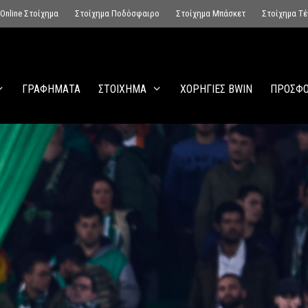
Online Στοίχημα
Στοίχημα Ποδόσφαιρο
Στοίχημα Μπάσκετ
Στοίχημα Τέ
ΓΡΑΦΗΜΑΤΑ
ΣΤΟΙΧΗΜΑ
ΧΟΡΗΓΙΕΣ BWIN
ΠΡΟΣΦΟ