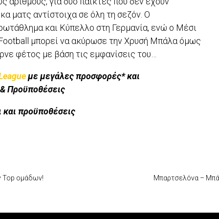
υς αριθμούς, για δύο παίκτες που δεν έχουν
κα ματς αντίστοιχα σε όλη τη σεζόν. Ο
ωτάθλημα και Κύπελλο στη Γερμανία, ενώ ο Μέσι
 Football μπορεί να ακύρωσε την Χρυσή Μπάλα όμως
ιρνε φέτος με βάση τις εμφανίσεις του…
League
με μεγάλες προσφορές* και
ι & Προϋποθέσεις
οι και προϋποθέσεις
ν Top ομάδων!
Μπαρτσελόνα – Μπάγε