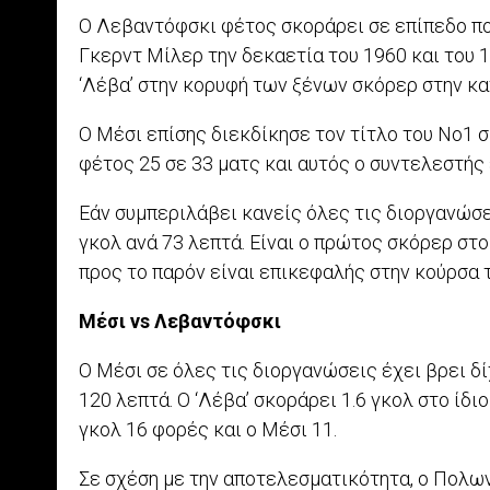
Ο Λεβαντόφσκι φέτος σκοράρει σε επίπεδο που 
Γκερντ Μίλερ την δεκαετία του 1960 και του 1
‘Λέβα’ στην κορυφή των ξένων σκόρερ στην κα
Ο Μέσι επίσης διεκδίκησε τον τίτλο του Νο1 σ
φέτος 25 σε 33 ματς και αυτός ο συντελεστής 
Εάν συμπεριλάβει κανείς όλες τις διοργανώσε
γκολ ανά 73 λεπτά. Είναι ο πρώτος σκόρερ στο
προς το παρόν είναι επικεφαλής στην κούρσα 
Μέσι vs Λεβαντόφσκι
Ο Μέσι σε όλες τις διοργανώσεις έχει βρει δί
120 λεπτά. Ο ‘Λέβα’ σκοράρει 1.6 γκολ στο ίδι
γκολ 16 φορές και ο Μέσι 11.
Σε σχέση με την αποτελεσματικότητα, ο Πολων