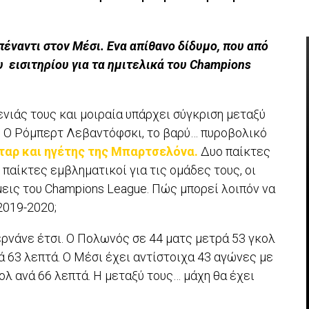
ναντι στον Μέσι. Ενα απίθανο δίδυμο, που από
υ εισιτηρίου για τα ημιτελικά του Champions
ενιάς τους και μοιραία υπάρχει σύγκριση μεταξύ
λ. Ο Ρόμπερτ Λεβαντόφσκι, το βαρύ… πυροβολικό
σταρ και ηγέτης της Μπαρτσελόνα.
Δυο παίκτες
 παίκτες εμβληματικοί για τις ομάδες τους, οι
εις του Champions League. Πώς μπορεί λοιπόν να
2019-2020;
ρνάνε έτσι. Ο Πολωνός σε 44 ματς μετρά 53 γκολ
νά 63 λεπτά. Ο Μέσι έχει αντίστοιχα 43 αγώνες με
κολ ανά 66 λεπτά. Η μεταξύ τους… μάχη θα έχει