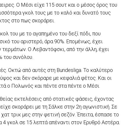
ειρες. Ο Μέσι είχε 115 σουτ και ο μέσος όρος του
ρισσότερα γκολ τους με το καλό και δυνατό τους
κτος στο πως σκοράρει.
κολ του με το αγαπημένο του δεξί πόδι, που
ασικό του αριστερό, άρα 90%. Επομένως, έχει
 τερμάτων. Ο Λεβαντόφσκι, από την άλλη, έχει
% του συνόλου.
ς. Οκτώ από αυτές στη Bundesliga. Το καλύτερο
 ύψος και δεν σκόραρε με κεφαλιά φέτος. Και οι
πτά ο Πολωνός και πέντε στα πέντε ο Μέσι.
θείας εκτελέσεις από στατικές φάσεις, έχοντας
είχε σκοράρει με τη Σάλκε στην 2η αγωνιστική. Σε
 χατ τρικ μες στην φετινή σεζόν. Έπειτα, έσπασε το
α 4 γκολ σε 15 λεπτά απέναντι στον Ερυθρό Αστέρα.