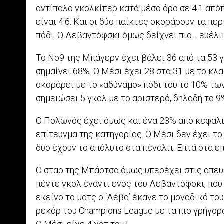
αντίπαλο γκολκίπερ κατά μέσο όρο σε 4.1 απόπ
είναι 4.6. Και οι δύο παίκτες σκοράρουν τα πε
πόδι. Ο Λεβαντόφσκι όμως δείχνει πιο… ευέλι
Το Νο9 της Μπάγερν έχει βάλει 36 από τα 53 γ
σημαίνει 68%. Ο Μέσι έχει 28 στα 31 με το κλ
σκοράρει με το «αδύναμο» πόδι του το 10% των
σημειώσει 5 γκολ με το αριστερό, δηλαδή το 9
Ο Πολωνός έχει όμως και ένα 23% από κεφαλιέ
επίτευγμα της κατηγορίας. Ο Μέσι δεν έχει το
δύο έχουν το απόλυτο στα πέναλτι. Επτά στα ε
Ο σταρ της Μπάρτσα όμως υπερέχει στις απευ
πέντε γκολ έναντι ενός του Λεβαντόφσκι, που 
εκείνο το ματς ο ‘Λέβα’ έκανε το μοναδικό του
ρεκόρ του Champions League με τα πιο γρήγορ