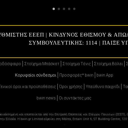
ΡΥΘΜΙΣΤΗΣ ΕΕΕΠ | ΚΙΝΔΥΝΟΣ ΕΘΙΣΜΟΥ & ΑΠΩ
ΣΥΜΒΟΥΛΕΥΤΙΚΗΣ: 1114 | ΠΑΙΞΕ 
Ποδόσφαιρο
Στοίχημα Μπάσκετ
Στοίχημα Τένις
Στοίχημα Βόλει
Κορυφαίοι σύνδεσμοι
Προσφορές* bwin
bwin App
Γενικοί όροι και προϋποθέσεις
Όροι χρήσης
Υπεύθυνο παιχνίδι
Τα
bwin news
Oι συντάκτες μας
 αδειοδοτημένη και εποπτεύεται από την Επιτροπή Εποπτείας και Ελέγχου Παιγνίων (ΕΕΕΠ)
ην Ελλάδα. Η bwin.gr Limited εδρεύει στη Μάλτα, Entain Unit 6, ST Building Centre, 12
.