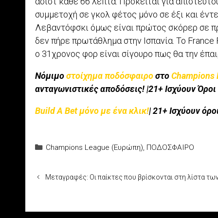
ασίστ κάθε 66 λεπτά. Πρόκειται για απίστευτο
συμμετοχή σε γκολ φέτος μόνο σε έξι και έντε
Λεβαντόφσκι όμως είναι πρώτος σκόρερ σε πρ
δεν πήρε πρωτάθλημα στην Ισπανία. Το France
ο 31χρονος φορ είναι σίγουρο πως θα την έπα
Νόμιμο
στοίχημα ποδόσφαιρο
στο
Champions 
ανταγωνιστικές αποδόσεις! |21+ Ισχύουν Όρο
Build A Bet μόνο με ένα κλικ!
| 21+ Ισχύουν όρ
Categories
Champions League (Ευρώπη)
,
ΠΟΔΟΣΦΑΙΡΟ
Μεταγραφές: Οι παίκτες που βρίσκονται στη λίστα τω