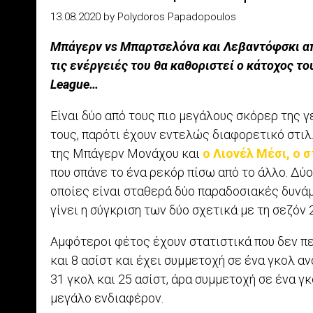
13.08.2020
by
Polydoros Papadopoulos
Μπάγερν vs Μπαρτσελόνα και Λεβαντόφσκι απέ
τις ενέργειές του θα καθοριστεί ο κάτοχος το
League…
Είναι δύο από τους πιο μεγάλους σκόρερ της γ
τους, παρότι έχουν εντελώς διαφορετικό στι
της Μπάγερν Μονάχου και
ο Λιονέλ Μέσι, ο 
που σπάνε το ένα ρεκόρ πίσω από το άλλο. Δύο
οποίες είναι σταθερά δύο παραδοσιακές δυνάμ
γίνει η σύγκριση των δύο σχετικά με τη σεζόν 
Αμφότεροι φέτος έχουν στατιστικά που δεν πε
και 8 ασίστ και έχει συμμετοχή σε ένα γκολ α
31 γκολ και 25 ασίστ, άρα συμμετοχή σε ένα γ
μεγάλο ενδιαφέρον.