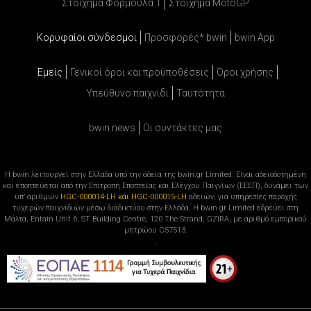
Στοίχημα Φόρμουλα 1
Στοίχημα MotoGP
Κορυφαίοι σύνδεσμοι
Προσφορές* bwin
bwin App
Εμείς
Γενικοί όροι και προϋποθέσεις
Όροι χρήσης
Υπεύθυνο παιχνίδι
Ταυτότητα
bwin news
Oι συντάκτες μας
Η bwin λειτουργεί στην Ελλάδα υπό την άδεια της bwin.gr Limited. Είναι αδειοδοτημένη
και εποπτεύεται από την Επιτροπή Εποπτείας και Ελέγχου Παιγνίων (ΕΕΕΠ), δυνάμει των
υπ’ αριθμών
HGC-000014-LH και HGC-000015-LH
αδειών, για υπηρεσίες παροχής
τυχερών παιχνιδιών μέσω διαδικτύου στην Ελλάδα. Η bwin.gr Limited εδρεύει στη
Μάλτα, Entain Unit 6, ST Building Centre, 120 The Strand, GZIRA, με αριθμό εμπορικού
μητρώου C57513.
.