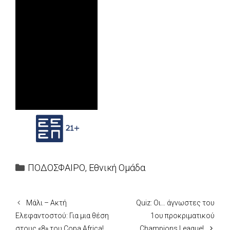
Categories
ΠΟΔΟΣΦΑΙΡΟ
,
Εθνική Ομάδα
Μάλι – Ακτή
Quiz: Οι… άγνωστες του
Ελεφαντοστού: Για μια θέση
1ου προκριματικού
στους «8» του Copa Africa!
Champions League!