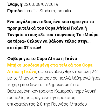
Έναρξη
: 22:00, 08/07/2019
Γήπεδο
: Ismaïlia Stadium, Ismaïlia
Ενα μεγάλο ραντεβού, ένα εισιτήριο για τα
προημιτελικά του Copa Africa! Γκάνα ή
Τυνησία στους «8» του τουρνουά; Τα «Μαύρα
αστέρια» θέλουν να βάλουν τέλος στην…
κατάρα 37 ετών!
Φαβορί για το Copa Africa η Γκάνα
Μπήκε μουδιασμένη στα τελικά του Copa
Africa η Γκάνα
, αφού αναδείχθηκε ισόπαλη 2-2
με το Μπενίν. Υπέπεσε σε πολλά λάθη, ενώ ήταν
τυχερή που δεν το… πλήρωσε με ήττα.
Βελτιωμένη κόντρα στο Καμερούν πήρε λευκή
ισοπαλία, «σφράγισε» την πρόκριση
επικρατώντας 2-0 της Γουινέας-Μπισάου