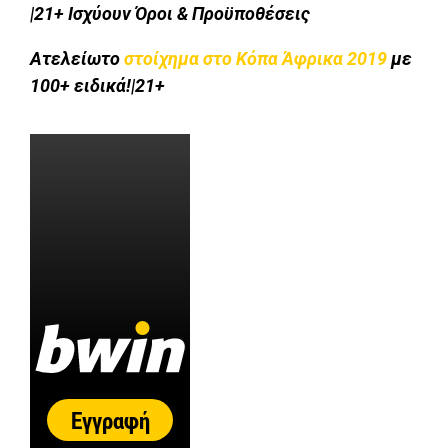
|21+ Ισχύουν Όροι & Προϋποθέσεις
Ατελείωτο
στοίχημα στο Kόπα Άφρικα 2019
με
100+ ειδικά!|21+