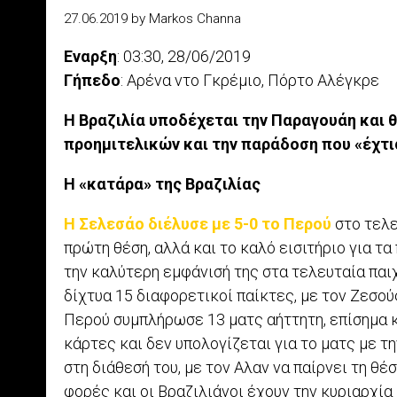
27.06.2019
by
Markos Channa
Εναρξη
: 03:30, 28/06/2019
Γήπεδο
: Αρένα ντο Γκρέμιο, Πόρτο Αλέγκρε
Η Βραζιλία υποδέχεται την Παραγουάη και 
προημιτελικών και την παράδοση που «έχτισ
H «κατάρα» της Βραζιλίας
H Σελεσάο διέλυσε με 5-0 το Περού
στο τελε
πρώτη θέση, αλλά και το καλό εισιτήριο για τ
την καλύτερη εμφάνισή της στα τελευταία παιχ
δίχτυα 15 διαφορετικοί παίκτες, με τον Ζεσούς
Περού συμπλήρωσε 13 ματς αήττητη, επίσημα 
κάρτες και δεν υπολογίζεται για το ματς με τ
στη διάθεσή του, με τον Αλαν να παίρνει τη θ
φορές και οι Βραζιλιάνοι έχουν την κυριαρχία 