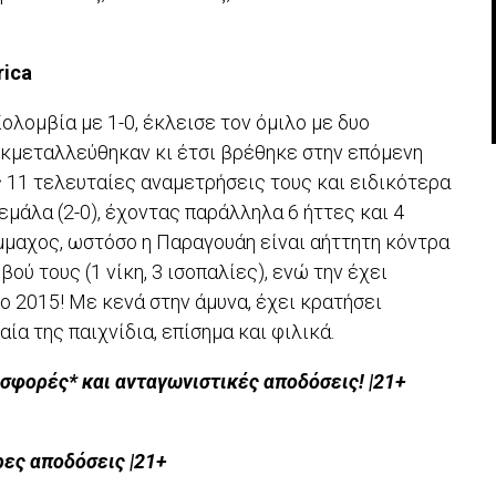
rica
ολομβία με 1-0, έκλεισε τον όμιλο με δυο
εκμεταλλεύθηκαν κι έτσι βρέθηκε στην επόμενη
ις 11 τελευταίες αναμετρήσεις τους και ειδικότερα
μάλα (2-0), έχοντας παράλληλα 6 ήττες και 4
ύμμαχος, ωστόσο η Παραγουάη είναι αήττητη κόντρα
ύ τους (1 νίκη, 3 ισοπαλίες), ενώ την έχει
το 2015! Με κενά στην άμυνα, έχει κρατήσει
ία της παιχνίδια, επίσημα και φιλικά.
σφορές* και ανταγωνιστικές αποδόσεις! |21+
ες αποδόσεις |21+