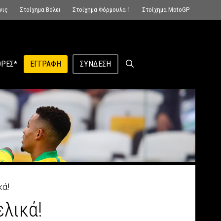
νις
Στοίχημα Βόλει
Στοίχημα Φόρμουλα 1
Στοίχημα MotoGP
ΡΕΣ*
ΕΓΓΡΑΦΉ
ΣΎΝΔΕΣΗ
κά!
ελικά!