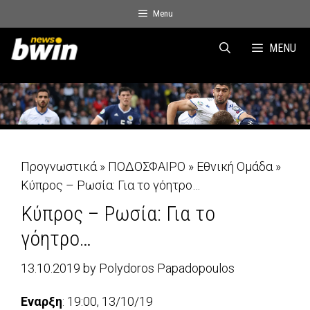
Skip
Menu
to
content
MENU
Προγνωστικά
»
ΠΟΔΟΣΦΑΙΡΟ
»
Εθνική Ομάδα
»
Κύπρος – Ρωσία: Για το γόητρο…
Κύπρος – Ρωσία: Για το
γόητρο…
13.10.2019
by
Polydoros Papadopoulos
Εναρξη
: 19:00, 13/10/19