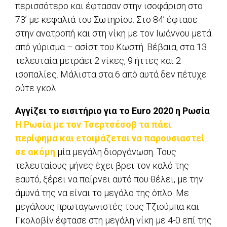
περισσότερο και έφτασαν στην ισοφάριση στο
73’ με κεφαλιά του Σωτηρίου. Στο 84’ έφτασε
στην ανατροπή και στη νίκη με τον Ιωάννου μετά
από γύρισμα – ασίστ του Κωστή. Βέβαια, στα 13
τελευταία μετράει 2 νίκες, 9 ήττες και 2
ισοπαλίες. Μάλιστα στα 6 από αυτά δεν πέτυχε
ούτε γκολ.
Αγγίζει το εισιτήριο για το Euro 2020 η Ρωσία
Η Ρωσία με τον Τσερτσέσοβ τα πάει
περίφημα και ετοιμάζεται να παρουσιαστεί
σε ακόμη
μία μεγάλη διοργάνωση. Τους
τελευταίους μήνες έχει βρει τον καλό της
εαυτό, ξέρει να παίρνει αυτό που θέλει, με την
άμυνά της να είναι το μεγάλο της όπλο. Με
μεγάλους πρωταγωνιστές τους Τζιούμπα και
Γκολοβίν έφτασε στη μεγάλη νίκη με 4-0 επί της