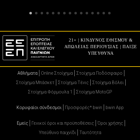
21+ | ΚΙΝΔΥΝΟΣ ΕΘΙΣΜΟΥ &
ΑΠΩΛΕΙΑΣ ΠΕΡΙΟΥΣΙΑΣ | ΠΑΙΞΕ
ΥΠΕΥΘΥΝΑ
Αθλήματα
Online Στοίχημα
Στοίχημα Ποδόσφαιρο
Στοίχημα Μπάσκετ
Στοίχημα Τένις
Στοίχημα Βόλει
Στοίχημα Φόρμουλα 1
Στοίχημα MotoGP
Κορυφαίοι σύνδεσμοι
Προσφορές* bwin
bwin App
Εμείς
Γενικοί όροι και προϋποθέσεις
Όροι χρήσης
Υπεύθυνο παιχνίδι
Ταυτότητα