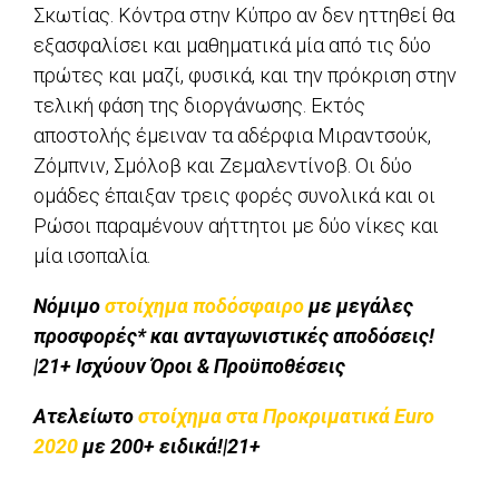
Σκωτίας. Κόντρα στην Κύπρο αν δεν ηττηθεί θα
εξασφαλίσει και μαθηματικά μία από τις δύο
πρώτες και μαζί, φυσικά, και την πρόκριση στην
τελική φάση της διοργάνωσης. Εκτός
αποστολής έμειναν τα αδέρφια Μιραντσούκ,
Ζόμπνιν, Σμόλοβ και Ζεμαλεντίνοβ. Οι δύο
ομάδες έπαιξαν τρεις φορές συνολικά και οι
Ρώσοι παραμένουν αήττητοι με δύο νίκες και
μία ισοπαλία.
Νόμιμο
στοίχημα ποδόσφαιρο
με μεγάλες
προσφορές* και ανταγωνιστικές αποδόσεις!
|21+ Ισχύουν Όροι & Προϋποθέσεις
Ατελείωτο
στοίχημα στα Προκριματικά Euro
2020
με 200+ ειδικά!|21+