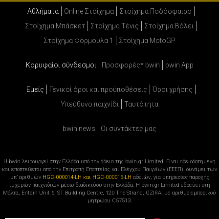
Αθλήματα
Online Στοίχημα
Στοίχημα Ποδόσφαιρο
Στοίχημα Μπάσκετ
Στοίχημα Τένις
Στοίχημα Βόλει
Στοίχημα Φόρμουλα 1
Στοίχημα MotoGP
Κορυφαίοι σύνδεσμοι
Προσφορές* bwin
bwin App
Εμείς
Γενικοί όροι και προϋποθέσεις
Όροι χρήσης
Υπεύθυνο παιχνίδι
Ταυτότητα
bwin news
Oι συντάκτες μας
Η bwin λειτουργεί στην Ελλάδα υπό την άδεια της bwin.gr Limited. Είναι αδειοδοτημένη
και εποπτεύεται από την Επιτροπή Εποπτείας και Ελέγχου Παιγνίων (ΕΕΕΠ), δυνάμει των
υπ’ αριθμών
HGC-000014-LH και HGC-000015-LH
αδειών, για υπηρεσίες παροχής
τυχερών παιχνιδιών μέσω διαδικτύου στην Ελλάδα. Η bwin.gr Limited εδρεύει στη
Μάλτα, Entain Unit 6, ST Building Centre, 120 The Strand, GZIRA, με αριθμό εμπορικού
μητρώου C57513.
.