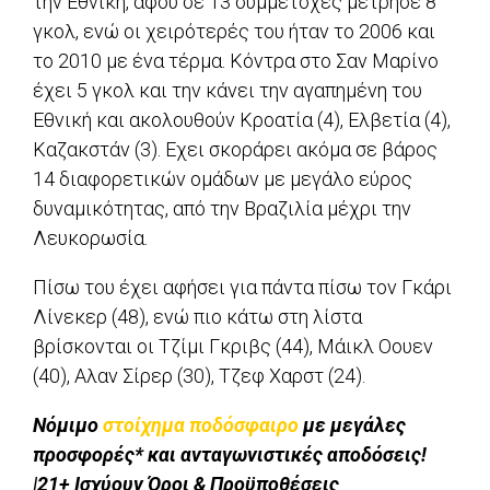
την Εθνική, αφού σε 13 συμμετοχές μέτρησε 8
γκολ, ενώ οι χειρότερές του ήταν το 2006 και
το 2010 με ένα τέρμα. Κόντρα στο Σαν Μαρίνο
έχει 5 γκολ και την κάνει την αγαπημένη του
Εθνική και ακολουθούν Κροατία (4), Ελβετία (4),
Καζακστάν (3). Εχει σκοράρει ακόμα σε βάρος
14 διαφορετικών ομάδων με μεγάλο εύρος
δυναμικότητας, από την Βραζιλία μέχρι την
Λευκορωσία.
Πίσω του έχει αφήσει για πάντα πίσω τον Γκάρι
Λίνεκερ (48), ενώ πιο κάτω στη λίστα
βρίσκονται οι Τζίμι Γκριβς (44), Μάικλ Οουεν
(40), Αλαν Σίρερ (30), Τζεφ Χαρστ (24).
Νόμιμο
στοίχημα ποδόσφαιρο
με μεγάλες
προσφορές* και ανταγωνιστικές αποδόσεις!
|21+ Ισχύουν Όροι & Προϋποθέσεις