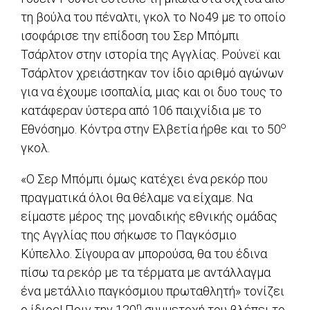
τη βούλα του πέναλτι, γκολ το Νο49 με το οποίο
ισοφάρισε την επίδοση του Σερ Μπόμπι
Τσάρλτον στην ιστορία της Αγγλίας. Ρούνεϊ και
Τσάρλτον χρειάστηκαν τον ίδιο αριθμό αγώνων
για να έχουμε ισοπαλία, μιας και οι δυο τους το
κατάφεραν ύστερα από 106 παιχνίδια με το
ο
Εθνόσημο. Κόντρα στην Ελβετία ήρθε και το 50
γκολ.
«Ο Σερ Μπόμπι όμως κατέχει ένα ρεκόρ που
πραγματικά όλοι θα θέλαμε να είχαμε. Να
είμαστε μέρος της μοναδικής εθνικής ομάδας
της Αγγλίας που σήκωσε το Παγκόσμιο
Κύπελλο. Σίγουρα αν μπορούσα, θα του έδινα
πίσω τα ρεκόρ με τα τέρματα με αντάλλαγμα
ένα μετάλλιο παγκόσμιου πρωταθλητή» τονίζει
η
ο ίδιος! Πριν την 120
συμμετοχή του βλέπει το