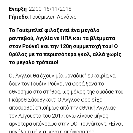
Εναρξη
: 22:00, 15/11/2018
Γήπεδο
: Γουέμπλεϊ, Λονδίνο
To Γουέμπλεϊ φιλοξενεί ένα μεγάλο
ραντεβού, Αγγλία vs ΗΠΑ και τα βλέμματα
στον Ρούνεϊ και την 120η συμμετοχή του! Ο
θρύλος με τα περισσότερα γκολ, αλλά χωρίς
το μεγάλο τρόπαιο!
Οι Άγγλοι θα έχουν μία μοναδική ευκαιρία να
δουν τον Γουέιν Ρούνεϊ να φορά ξανά το
εθνόσημο στο στήθος, ως μέλος της ομάδας του
Γκάρεθ Σάουθγκεϊτ. Ο Αγγλος φορ είχε
αποσυρθεί επισήμως από την εθνική Αγγλίας
τον Αύγουστο του 2017, ενώ λίγους μήνες
αργότερα υπέγραψε στην DC Γιουνάιτεντ. «Είναι
μεγάλη τιμή για μένα η απόφαση της