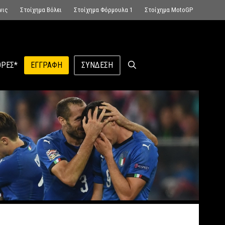
νις
Στοίχημα Βόλει
Στοίχημα Φόρμουλα 1
Στοίχημα MotoGP
ΡΕΣ*
ΕΓΓΡΑΦΉ
ΣΎΝΔΕΣΗ