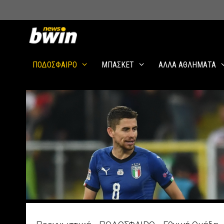
Skip
to
content
ΠΟΔΟΣΦΑΙΡΟ
ΜΠΑΣΚΕΤ
ΑΛΛΑ ΑΘΛΗΜΑΤΑ