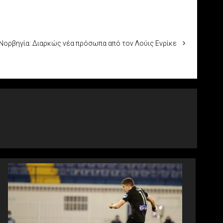
 Νορβηγία: Διαρκώς νέα πρόσωπα από τον Λούις Ενρίκε