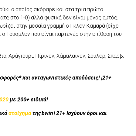
ούκι ο οποίος σκόραρε και στα τρία πρώτα
ματς στο 1-0) αλλά φυσικά δεν είναι μόνος αυτός.
ρίζει στην μεσαία γραμμή ο Γκλεν Καμαρά (είχε
ι ο Τουομλεν που είναι παρτενέρ στην επίθεση του
ιο, Αράγιουρι, Πίρινεν, Χάμαλαϊνεν, Σούλερ, Σπαρβ,
σφορές* και ανταγωνιστικές αποδόσεις! |21+
2020
με 200+ ειδικά!
τικό
στοίχημα
της bwin | 21+ Ισχύουν όροι και