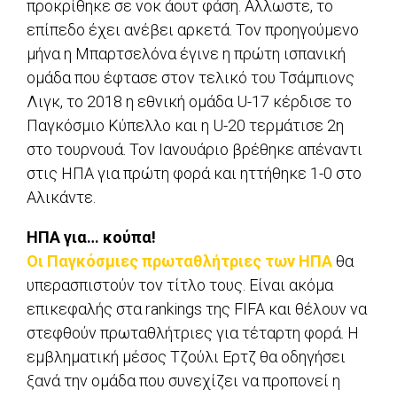
προκρίθηκε σε νοκ άουτ φάση. Αλλωστε, το
επίπεδο έχει ανέβει αρκετά. Τον προηγούμενο
μήνα η Μπαρτσελόνα έγινε η πρώτη ισπανική
ομάδα που έφτασε στον τελικό του Τσάμπιονς
Λιγκ, το 2018 η εθνική ομάδα U-17 κέρδισε το
Παγκόσμιο Κύπελλο και η U-20 τερμάτισε 2η
στο τουρνουά. Τον Ιανουάριο βρέθηκε απέναντι
στις ΗΠΑ για πρώτη φορά και ηττήθηκε 1-0 στο
Αλικάντε.
ΗΠΑ για… κούπα!
Οι Παγκόσμιες πρωταθλήτριες των ΗΠΑ
θα
υπερασπιστούν τον τίτλο τους. Είναι ακόμα
επικεφαλής στα rankings της FIFA και θέλουν να
στεφθούν πρωταθλήτριες για τέταρτη φορά. Η
εμβληματική μέσος Τζούλι Ερτζ θα οδηγήσει
ξανά την ομάδα που συνεχίζει να προπονεί η