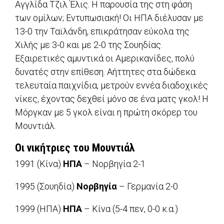
Αγγλίδα Τζιλ Έλις. Η παρουσία της στη φάση
των ομίλων; Εντυπωσιακή! Οι ΗΠΑ διέλυσαν με
13-0 την Ταϊλάνδη, επικράτησαν εύκολα της
Χιλής με 3-0 και με 2-0 της Σουηδίας.
Εξαιρετικές αμυντικά οι Αμερικανίδες, πολύ
δυνατές στην επίθεση. Αήττητες στα δώδεκα
τελευταία παιχνίδια, μετρούν εννέα διαδοχικές
νίκες, έχοντας δεχθεί μόνο σε ένα ματς γκολ! Η
Μόργκαν με 5 γκολ είναι η πρώτη σκόρερ του
Μουντιάλ.
Οι νικήτριες του Μουντιάλ
1991 (Κίνα)
ΗΠΑ
– Νορβηγία 2-1
1995 (Σουηδία)
Νορβηγία
– Γερμανία 2-0
1999 (ΗΠΑ)
ΗΠΑ
– Κίνα (5-4 πεν, 0-0 κ.α.)