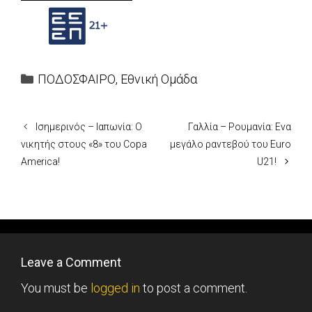
Categories
ΠΟΔΟΣΦΑΙΡΟ
,
Εθνική Ομάδα
Ισημερινός – Ιαπωνία: Ο
Γαλλία – Ρουμανία: Ενα
νικητής στους «8» του Copa
μεγάλο ραντεβού του Euro
America!
U21!
Leave a Comment
You must be
logged in
to post a comment.