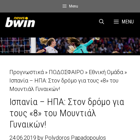
Skip
Menu
to
content
MENU
Προγνωστικά
»
ΠΟΔΟΣΦΑΙΡΟ
»
Εθνική Ομάδα
»
Ισπανία – ΗΠΑ: Στον δρόμο για τους «8» του
Μουντιάλ Γυναικών!
Ισπανία – ΗΠΑ: Στον δρόμο για
τους «8» του Μουντιάλ
Γυναικών!
24.06.2019
by
Polydoros Papadopoulos