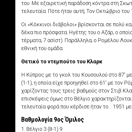
του. Mε εξαιρετική παράδοση κόντρα στη Σκωτί
τελευταία. Πότε ήταν αυτή; Τον Οκτώβριο του 
Οι «Κόκκινοι διάβολοι» βρίσκονται σε πολύ κα
δέκα πιο πρόσφατα. Ηγέτης του ο Αζάρ, ο οποί
τέρματα, 7 ασίστ). Παράλληλα, ο Ρομέλου Λου
εθνική του ομάδα.
Θετικό το ντεμπούτο του Κλαρκ
Η Κύπρος με το γκολ του Κουσουλού στο 87′ μ
(1-1), η οποία είχε προηγηθεί στο 61′ με τον Ρ
χαρίζοντας τους τρεις βαθμούς στον Στιβ Κλα
επισκέψεις όμως στο Βέλγιο χαρακτηρίζονται…
τελευταία φορά που κέρδισε ήταν το… 1951 με 
Βαθμολογία 9oς Όμιλος
1. Βέλγιο 3 (8-1) 9