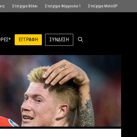
νις
Στοίχημα Βόλει
Στοίχημα Φόρμουλα 1
Στοίχημα MotoGP
ΡΕΣ*
ΕΓΓΡΑΦΉ
ΣΎΝΔΕΣΗ