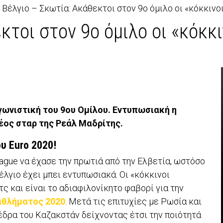
»
Βέλγιο – Σκωτία: Ακάθεκτοι στον 9ο όμιλο οι «κόκκινο
κτοι στον 9ο όμιλο οι «κόκκι
γωνιστική του 9ου Ομίλου. Εντυπωσιακή η
έος σταρ της Ρεάλ Μαδρίτης.
υ Euro 2020!
ague να έχασε την πρωτιά από την Ελβετία, ωστόσο
λγιο έχει μπει εντυπωσιακά. Οι «κόκκινοι
τς και είναι το αδιαφιλονίκητο φαβορί για την
αθλήματος 2020
. Μετά τις επιτυχίες με Ρωσία και
 έδρα του Καζακστάν δείχνοντας έτσι την ποιότητά