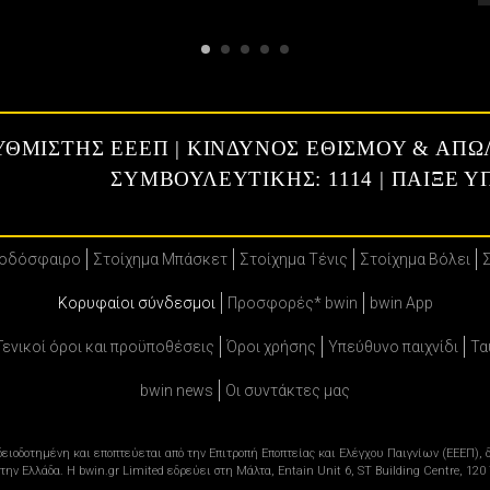
ΡΥΘΜΙΣΤΗΣ ΕΕΕΠ | ΚΙΝΔΥΝΟΣ ΕΘΙΣΜΟΥ & ΑΠΩ
ΣΥΜΒΟΥΛΕΥΤΙΚΗΣ: 1114 | ΠΑΙΞΕ 
Ποδόσφαιρο
Στοίχημα Μπάσκετ
Στοίχημα Τένις
Στοίχημα Βόλει
Κορυφαίοι σύνδεσμοι
Προσφορές* bwin
bwin App
Γενικοί όροι και προϋποθέσεις
Όροι χρήσης
Υπεύθυνο παιχνίδι
Τα
bwin news
Oι συντάκτες μας
 αδειοδοτημένη και εποπτεύεται από την Επιτροπή Εποπτείας και Ελέγχου Παιγνίων (ΕΕΕΠ)
ην Ελλάδα. Η bwin.gr Limited εδρεύει στη Μάλτα, Entain Unit 6, ST Building Centre, 12
.