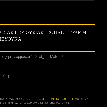
ΛΕΙΑΣ ΠΕΡΙΟΥΣΙΑΣ | ΕΟΠΑΕ – ΓΡΑΜΜΗ
ΥΠΕΥΘΥΝΑ.
Στοίχημα Φόρμουλα 1
Στοίχημα MotoGP
υτότητα
, δυνάμει των υπ’ αριθμών
HGC-000014-LH και HGC-000015-LH
αδειών, για
0 The Strand, GZIRA, με αριθμό εμπορικού μητρώου C57513.