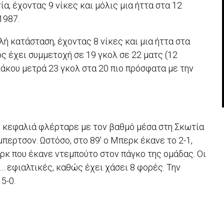
α, έχοντας 9 νίκες και μόλις μια ήττα στα 12
1987.
λή κατάσταση, έχοντας 8 νίκες και μια ήττα στα
ος έχει συμμετοχή σε 19 γκολ σε 22 ματς (12
κάκου μετρά 23 γκολ στα 20 πιο πρόσφατα με την
ε κεφαλιά φλέρταρε με τον βαθμό μέσα στη Σκωτία
όμπερτσον. Ωστόσο, στο 89′ ο Μπερκ έκανε το 2-1,
ρκ που έκανε ντεμπούτο στον πάγκο της ομάδας. Οι
 εφιαλτικές, καθώς έχει χάσει 8 φορές. Την
5-0.