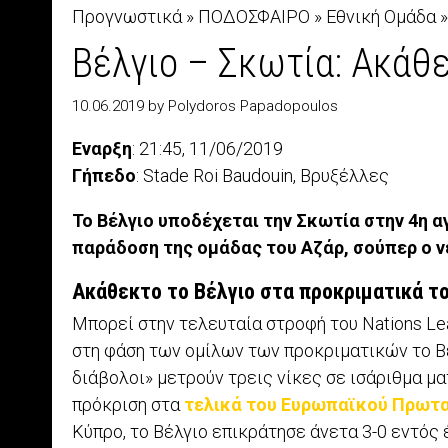
Προγνωστικά
»
ΠΟΔΟΣΦΑΙΡΟ
»
Εθνική Ομάδα
Βέλγιο – Σκωτία: Ακάθε
10.06.2019
by
Polydoros Papadopoulos
Εναρξη
: 21:45, 11/06/2019
Γήπεδο
: Stade Roi Baudouin, Βρυξέλλες
Το Βέλγιο υποδέχεται την Σκωτία στην 4η α
παράδοση της ομάδας του Αζάρ, σούπερ ο ν
Ακάθεκτο το Βέλγιο στα προκριματικά το
Μπορεί στην τελευταία στροφή του Νations Le
στη φάση των ομίλων των προκριματικών το Βέ
διάβολοι» μετρούν τρεις νίκες σε ισάριθμα μα
πρόκριση στα
τελικά του Ευρωπαϊκού Πρωτ
Κύπρο, το Βέλγιο επικράτησε άνετα 3-0 εντός