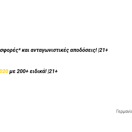
σφορές* και ανταγωνιστικές αποδόσεις! |21+
2020
με 200+ ειδικά! |21+
Γερμανί