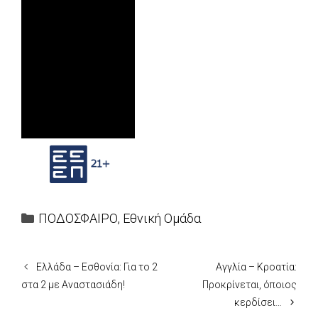
Categories
ΠΟΔΟΣΦΑΙΡΟ
,
Εθνική Ομάδα
Ελλάδα – Εσθονία: Για το 2
Αγγλία – Κροατία:
στα 2 με Αναστασιάδη!
Προκρίνεται, όποιος
κερδίσει…