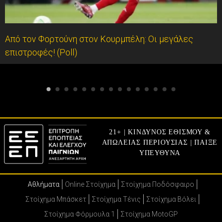
Από τον Φορτούνη στον Κουρμπέλη: Οι μεγάλες
επιστροφές! (Poll)
21+ | ΚΙΝΔΥΝΟΣ ΕΘΙΣΜΟΥ &
ΑΠΩΛΕΙΑΣ ΠΕΡΙΟΥΣΙΑΣ | ΠΑΙΞΕ
ΥΠΕΥΘΥΝΑ
Αθλήματα
Online Στοίχημα
Στοίχημα Ποδόσφαιρο
Στοίχημα Μπάσκετ
Στοίχημα Τένις
Στοίχημα Βόλει
Στοίχημα Φόρμουλα 1
Στοίχημα MotoGP