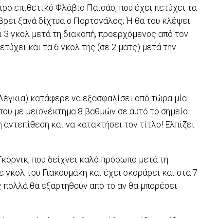
ιρο επιθετικό Φλάβιο Παϊσάο, που έχει πετύχει τα
 βρει ξανά δίχτυα ο Πορτογάλος; Ή θα του κλέψει
ει 3 γκολ μετά τη διακοπή, προερχόμενος από τον
ετύχει και τα 6 γκολ της (σε 2 ματς) μετά την
η Λέγκια) κατάφερε να εξασφαλίσει από τώρα μία
 που με μειονέκτημα 8 βαθμών σε αυτό το σημείο
 αντεπίθεση και να κατακτήσει τον τίτλο! Ελπίζει
Γκόρνικ, που δείχνει καλό πρόσωπο μετά τη
ε γκολ του Γιακουμάκη και έχει σκοράρει και στα 7
ς πολλά θα εξαρτηθούν από το αν θα μπορέσει