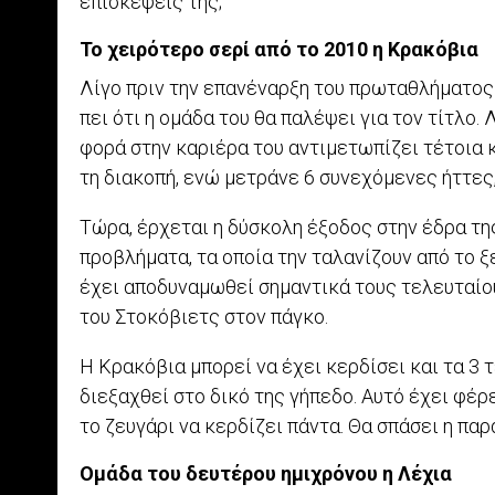
επισκέψεις της;
Το χειρότερο σερί από το 2010 η Κρακόβια
Λίγο πριν την επανέναρξη του πρωταθλήματος 
πει ότι η ομάδα του θα παλέψει για τον τίτλο
φορά στην καριέρα του αντιμετωπίζει τέτοια 
τη διακοπή, ενώ μετράνε 6 συνεχόμενες ήττες,
Τώρα, έρχεται η δύσκολη έξοδος στην έδρα τη
προβλήματα, τα οποία την ταλανίζουν από το ξ
έχει αποδυναμωθεί σημαντικά τους τελευταίου
του Στοκόβιετς στον πάγκο.
Η Κρακόβια μπορεί να έχει κερδίσει και τα 3 
διεξαχθεί στο δικό της γήπεδο. Αυτό έχει φέρ
το ζευγάρι να κερδίζει πάντα. Θα σπάσει η παρ
Ομάδα του δευτέρου ημιχρόνου η Λέχια