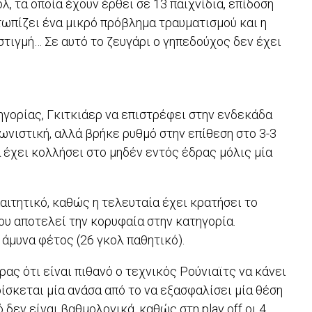
λ, τα οποία έχουν έρθει σε 13 παιχνίδια, επίδοση
τωπίζει ένα μικρό πρόβλημα τραυματισμού και η
στιγμή… Σε αυτό το ζευγάρι ο γηπεδούχος δεν έχει
γορίας, Γκιτκιάερ να επιστρέφει στην ενδεκάδα
ωνιστική, αλλά βρήκε ρυθμό στην επίθεση στο 3-3
 έχει κολλήσει στο μηδέν εντός έδρας μόλις μία
παιτητικό, καθώς η τελευταία έχει κρατήσει το
ου αποτελεί την κορυφαία στην κατηγορία.
 άμυνα φέτος (26 γκολ παθητικό).
ας ότι είναι πιθανό ο τεχνικός Ρούνιαϊτς να κάνει
ίσκεται μία ανάσα από το να εξασφαλίσει μία θέση
 δεν είναι βαθμολογικά, καθώς στη play off οι 4