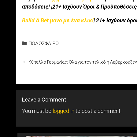
αποδόσεις! |21+ Ισχύουν Όροι & Προϋποθέσεις
Build A Bet μόνο με ένα κλικ!
| 21+ Ισχύουν όρ
Categories
ΠΟΔΟΣΦΑΙΡΟ
Κύπελλο Γερμανίας: Ολα για τον τελικό η Λεβερκούζεν
Leave a Comment
You must be
logged in
to post a comment.