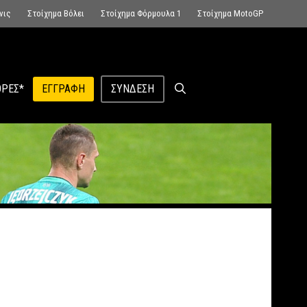
νις
Στοίχημα Βόλει
Στοίχημα Φόρμουλα 1
Στοίχημα MotoGP
ΡΕΣ*
ΕΓΓΡΑΦΉ
ΣΎΝΔΕΣΗ