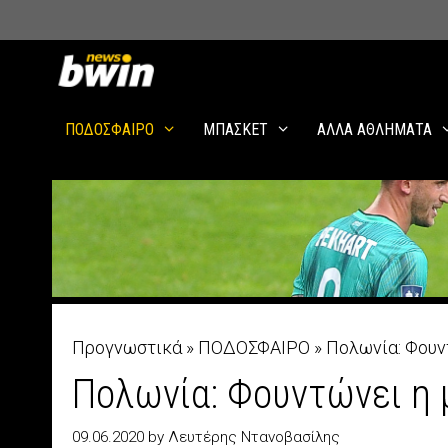
Skip
to
content
ΠΟΔΟΣΦΑΙΡΟ
ΜΠΑΣΚΕΤ
ΑΛΛΑ ΑΘΛΗΜΑΤΑ
Προγνωστικά
»
ΠΟΔΟΣΦΑΙΡΟ
»
Πολωνία: Φουντ
Πολωνία: Φουντώνει η μά
09.06.2020
by
Λευτέρης Ντανοβασίλης