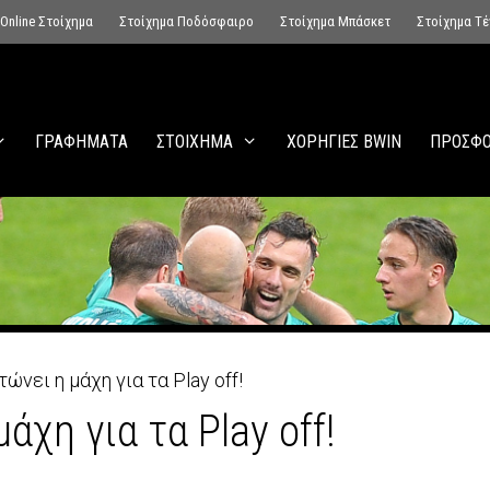
Online Στοίχημα
Στοίχημα Ποδόσφαιρο
Στοίχημα Μπάσκετ
Στοίχημα Τέ
ΓΡΑΦΗΜΑΤΑ
ΣΤΟΙΧΗΜΑ
ΧΟΡΗΓΙΕΣ BWIN
ΠΡΟΣΦΟ
ώνει η μάχη για τα Play off!
χη για τα Play off!