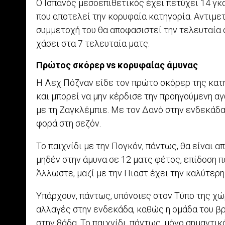
Ο Ισπανός μεσοεπιθετικός έχει πετύχει 14 γκο
που αποτελεί την κορυφαία κατηγορία. Αντιμε
συμμετοχή του θα αποφασιστεί την τελευταία 
χάσει στα 7 τελευταία ματς.
Πρώτος σκόρερ vs κορυφαίας άμυνας
Η Λεχ Πόζναν είδε τον πρώτο σκόρερ της κατη
και μπορεί να μην κέρδισε την προηγούμενη αγ
με τη Ζαγκλέμπιε. Με τον Δανό στην ενδεκάδα
φορά στη σεζόν.
Το παιχνίδι με την Πογκόν, πάντως, θα είναι α
μηδέν στην άμυνα σε 12 ματς φέτος, επίδοση π
Άλλωστε, μαζί με την Πιαστ έχει την καλύτερη
Υπάρχουν, πάντως, υπόνοιες στον Τύπο της χώρ
αλλαγές στην ενδεκάδα, καθώς η ομάδα του βρ
στην 8άδα. Το παιχνίδι, πάντως, μόνο σημαντικό