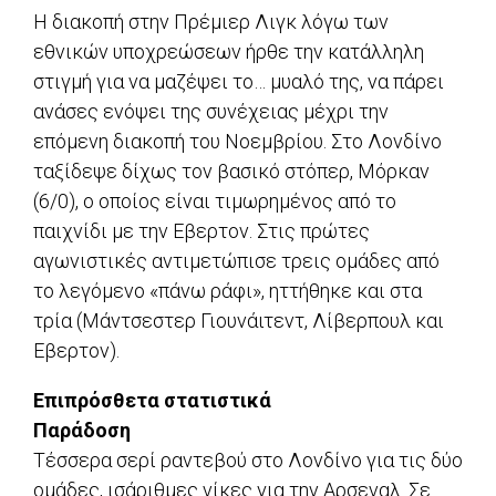
Η διακοπή στην Πρέμιερ Λιγκ λόγω των
εθνικών υποχρεώσεων ήρθε την κατάλληλη
στιγμή για να μαζέψει το… μυαλό της, να πάρει
ανάσες ενόψει της συνέχειας μέχρι την
επόμενη διακοπή του Νοεμβρίου. Στο Λονδίνο
ταξίδεψε δίχως τον βασικό στόπερ, Μόρκαν
(6/0), ο οποίος είναι τιμωρημένος από το
παιχνίδι με την Εβερτον. Στις πρώτες
αγωνιστικές αντιμετώπισε τρεις ομάδες από
το λεγόμενο «πάνω ράφι», ηττήθηκε και στα
τρία (Μάντσεστερ Γιουνάιτεντ, Λίβερπουλ και
Εβερτον).
Επιπρόσθετα στατιστικά
Παράδοση
Τέσσερα σερί ραντεβού στο Λονδίνο για τις δύο
ομάδες, ισάριθμες νίκες για την Αρσεναλ. Σε