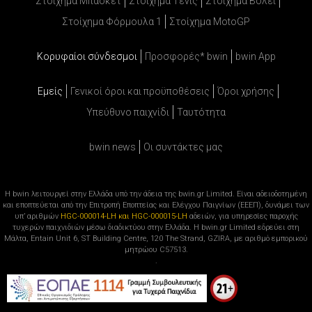
Στοίχημα Μπάσκετ
Στοίχημα Τένις
Στοίχημα Βόλει
Στοίχημα Φόρμουλα 1
Στοίχημα MotoGP
Κορυφαίοι σύνδεσμοι
Προσφορές* bwin
bwin App
Εμείς
Γενικοί όροι και προϋποθέσεις
Όροι χρήσης
Υπεύθυνο παιχνίδι
Ταυτότητα
bwin news
Oι συντάκτες μας
Η bwin λειτουργεί στην Ελλάδα υπό την άδεια της bwin.gr Limited. Είναι αδειοδοτημένη
και εποπτεύεται από την Επιτροπή Εποπτείας και Ελέγχου Παιγνίων (ΕΕΕΠ), δυνάμει των
υπ’ αριθμών
HGC-000014-LH και HGC-000015-LH
αδειών, για υπηρεσίες παροχής
τυχερών παιχνιδιών μέσω διαδικτύου στην Ελλάδα. Η bwin.gr Limited εδρεύει στη
Μάλτα, Entain Unit 6, ST Building Centre, 120 The Strand, GZIRA, με αριθμό εμπορικού
μητρώου C57513.
.