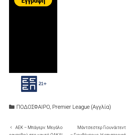
Categories
ΠΟΔΟΣΦΑΙΡΟ
,
Premier League (Αγγλία)
ΑΕΚ – Μπάγερν: Μεγάλο
Μάντσεστερ Γιουνάιτεντ
ραντεβού στο καυτό ΟΑΚΑ!
– Γιουβέντους: Η επιστροφή