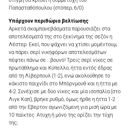
Παπασταθόπουλου (στόπερ, 6/0).
Υπάρχουν περιθώρια βελτίωσης
Αρκετά σκαμπανεβάσματα παρουσιάζει στα
αποτελέσματά της στο ξεκίνημα της σεζόν η
Λέστερ. Εκεί, που ψάχνει να χτίσει μομέντουμ,
να πάρει σερί νικηφόρων αποτελεσμάτων
πέφτει πάνω σε… βουνό! Τρεις σερί νίκες σε
πρωτάθλημα και Κύπελλο, ήττα εντός έδρας
από τη Λίβερπουλ (1-2), ενώ ακολούθησε το
κάκιστο παιχνίδι στο Μπόρνμουθ και η ήττα με
4-2. Συνέχισε με δύο νίκες και μία ισοπαλία (στο
Λιγκ Καπ), βρήκε ρυθμό, όμως ήρθε η ήττα 1-2
από την Εβερτον αγωνιζόμενη για μισή ώρα με
10 παίκτες. Ατυχη ή μόνο της ορίζει την τύχη
της;