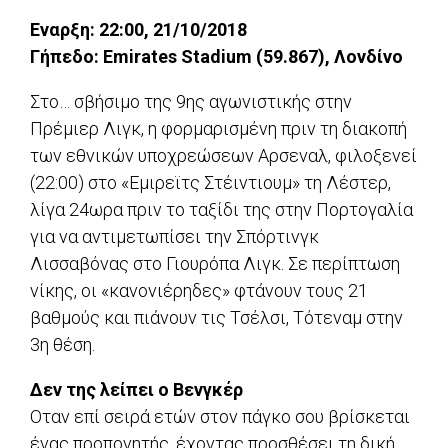
Εναρξη: 22:00, 21/10/2018
Γήπεδο: Emirates Stadium (59.867), Λονδίνο
Στο… σβήσιμο της 9ης αγωνιστικής στην
Πρέμιερ Λιγκ, η φορμαρισμένη πριν τη διακοπή
των εθνικών υποχρεώσεων Αρσεναλ, φιλοξενεί
(22:00) στο «Εμιρεϊτς Στέιντιουμ» τη Λέστερ,
λίγα 24ωρα πριν το ταξίδι της στην Πορτογαλία
για να αντιμετωπίσει την Σπόρτινγκ
Λισσαβόνας στο Γιουρόπα Λιγκ. Σε περίπτωση
νίκης, οι «κανονιέρηδες» φτάνουν τους 21
βαθμούς και πιάνουν τις Τσέλσι, Τότεναμ στην
3η θέση.
Δεν της λείπει ο Βενγκέρ
Οταν επί σειρά ετών στον πάγκο σου βρίσκεται
ένας προπονητής, έχοντας προσθέσει τη δική