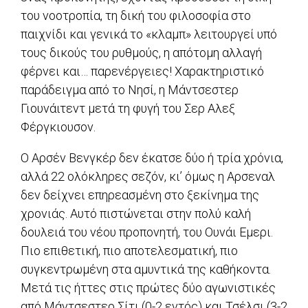
του νοοτροπία, τη δική του φιλοσοφία στο
παιχνίδι και γενικά το «κλαμπ» λειτουργεί υπό
τους δικούς του ρυθμούς, η απότομη αλλαγή
φέρνει και… παρενέργειες! Χαρακτηριστικό
παράδειγμα από το Νησί, η Μάντσεστερ
Γιουνάιτεντ μετά τη φυγή του Σερ Αλεξ
Φέργκιουσον.
Ο Αρσέν Βενγκέρ δεν έκατσε δύο ή τρία χρόνια,
αλλά 22 ολόκληρες σεζόν, κι’ όμως η Αρσεναλ
δεν δείχνει επηρεασμένη στο ξεκίνημα της
χρονιάς. Αυτό πιστώνεται στην πολύ καλή
δουλειά του νέου προπονητή, του Ουνάι Εμερι.
Πιο επιθετική, πιο αποτελεσματική, πιο
συγκεντρωμένη στα αμυντικά της καθήκοντα.
Μετά τις ήττες στις πρώτες δύο αγωνιστικές
από Μάντσεστερ Σίτι (0-2 εντός) και Τσέλσι (3-2