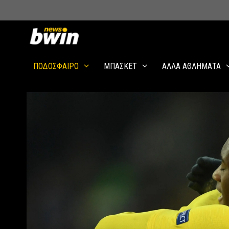
Skip
to
content
ΠΟΔΟΣΦΑΙΡΟ
ΜΠΑΣΚΕΤ
ΑΛΛΑ ΑΘΛΗΜΑΤΑ