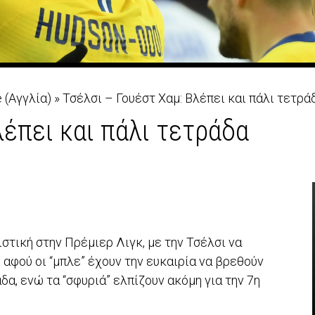
 (Αγγλία)
»
Τσέλσι – Γουέστ Χαμ: Βλέπει και πάλι τετρά
λέπει και πάλι τετράδα
στική στην Πρέμιερ Λιγκ, με την Τσέλσι να
 αφού οι “μπλε” έχουν την ευκαιρία να βρεθούν
α, ενώ τα “σφυριά” ελπίζουν ακόμη για την 7η