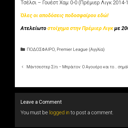
Τσέλσι – Γουέστ Χαμ: 0-0 (Πρέμιερ Λιγκ 2014-
Όλες οι αποδόσεις ποδοσφαίρου εδώ!
Ατελείωτο
στοίχημα στην Πρέμιερ Λιγκ
με 200
Categories
ΠΟΔΟΣΦΑΙΡΟ
,
Premier League (Αγγλία)
Μάντσεστερ Σίτι – Μπράιτον: Ο Αγουέρο και το… σημά
Leave a Comment
You must be
logged in
to post a comment.