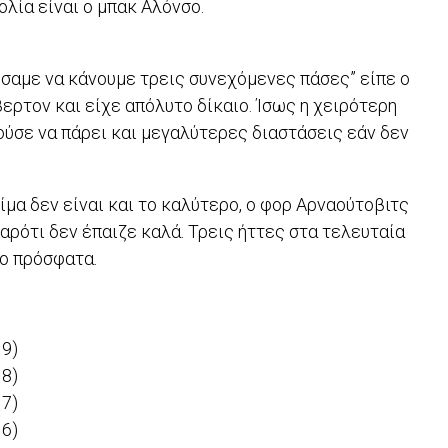
λία είναι ο μπακ Αλόνσο.
ύσαμε να κάνουμε τρεις συνεχόμενες πάσες” είπε ο
ερτον και είχε απόλυτο δίκαιο. Ίσως η χειρότερη
ούσε να πάρει και μεγαλύτερες διαστάσεις εάν δεν
ίμα δεν είναι και το καλύτερο, ο φορ Αρναούτοβιτς
παρότι δεν έπαιζε καλά. Τρεις ήττες στα τελευταία
ιο πρόσφατα.
19)
18)
17)
16)