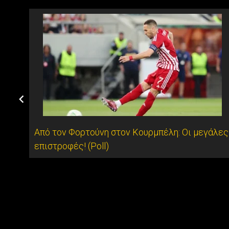
λέ!
Από τον Φορτούνη στον Κουρμπέλη: Οι μεγάλες
επιστροφές! (Poll)