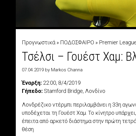
Προγνωστικά
»
ΠΟΔΟΣΦΑΙΡΟ
»
Premier League
Τσέλσι – Γουέστ Χαμ: Β
07.04.2019
by
Markos Channa
Έναρξη:
22:00, 8/4/2019
Γήπεδο:
Stamford Bridge, Λονδίνο
Λονδρέζικο ντέρμπι περιλαμβάνει η 33η αγωνι
υποδέχεται τη Γουέστ Χαμ. Το κίνητρο υπάρχει,
έπειτα από αρκετό διάστημα στην πρώτη τετράδ
θέση.