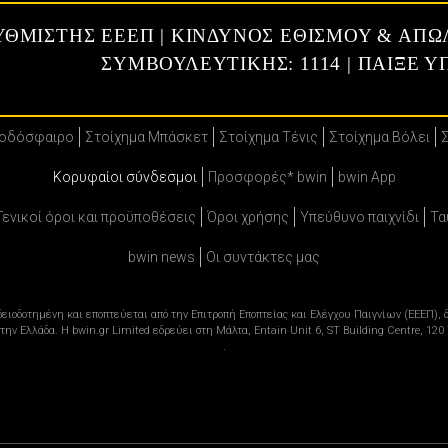
ΡΥΘΜΙΣΤΗΣ ΕΕΕΠ | ΚΙΝΔΥΝΟΣ ΕΘΙΣΜΟΥ & ΑΠΩ
ΣΥΜΒΟΥΛΕΥΤΙΚΗΣ: 1114 | ΠΑΙΞΕ 
Ποδόσφαιρο
Στοίχημα Μπάσκετ
Στοίχημα Τένις
Στοίχημα Βόλει
Κορυφαίοι σύνδεσμοι
Προσφορές* bwin
bwin App
Γενικοί όροι και προϋποθέσεις
Όροι χρήσης
Υπεύθυνο παιχνίδι
Τα
bwin news
Oι συντάκτες μας
 αδειοδοτημένη και εποπτεύεται από την Επιτροπή Εποπτείας και Ελέγχου Παιγνίων (ΕΕΕΠ)
ην Ελλάδα. Η bwin.gr Limited εδρεύει στη Μάλτα, Entain Unit 6, ST Building Centre, 12
.