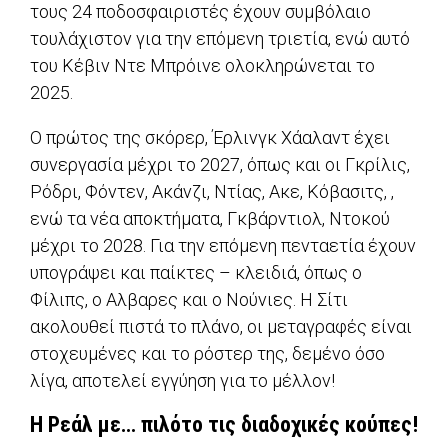
τους 24 ποδοσφαιριστές έχουν συμβόλαιο
τουλάχιστον για την επόμενη τριετία, ενώ αυτό
του Κέβιν Ντε Μπρόινε ολοκληρώνεται το
2025.
Ο πρώτος της σκόρερ, Έρλινγκ Χάαλαντ έχει
συνεργασία μέχρι το 2027, όπως και οι Γκρίλις,
Ρόδρι, Φόντεν, Ακάνζι, Ντίας, Ακε, Κόβασιτς, ,
ενώ τα νέα αποκτήματα, Γκβάρντιολ, Ντοκού
μέχρι το 2028. Για την επόμενη πενταετία έχουν
υπογράψει και παίκτες – κλειδιά, όπως ο
Φίλιπς, ο Αλβαρες και ο Νούνιες. Η Σίτι
ακολουθεί πιστά το πλάνο, οι μεταγραφές είναι
στοχευμένες και το ρόστερ της, δεμένο όσο
λίγα, αποτελεί εγγύηση για το μέλλον!
Η Ρεάλ με… πιλότο τις διαδοχικές κούπες!