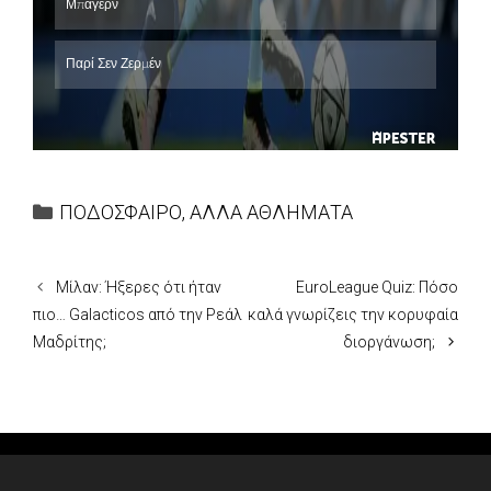
Categories
ΠΟΔΟΣΦΑΙΡΟ
,
ΑΛΛΑ ΑΘΛΗΜΑΤΑ
Μίλαν: Ήξερες ότι ήταν
EuroLeague Quiz: Πόσο
πιο… Galacticos από την Ρεάλ
καλά γνωρίζεις την κορυφαία
Μαδρίτης;
διοργάνωση;