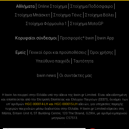
Αθλήματα
Online Στοίχημα
Στοίχημα Ποδόσφαιρο
Στοίχημα Μπάσκετ
Στοίχημα Τένις
Στοίχημα Βόλει
Στοίχημα Φόρμουλα 1
Στοίχημα MotoGP
Κορυφαίοι σύνδεσμοι
Προσφορές* bwin
bwin App
Εμείς
Γενικοί όροι και προϋποθέσεις
Όροι χρήσης
Υπεύθυνο παιχνίδι
Ταυτότητα
bwin news
Oι συντάκτες μας
Η bwin λειτουργεί στην Ελλάδα υπό την άδεια της bwin.gr Limited. Είναι αδειοδοτημένη
και εποπτεύεται από την Επιτροπή Εποπτείας και Ελέγχου Παιγνίων (ΕΕΕΠ), δυνάμει των
υπ’ αριθμών
HGC-000014-LH και HGC-000015-LH
αδειών, για υπηρεσίες παροχής
τυχερών παιχνιδιών μέσω διαδικτύου στην Ελλάδα. Η bwin.gr Limited εδρεύει στη
Μάλτα, Entain Unit 6, ST Building Centre, 120 The Strand, GZIRA, με αριθμό εμπορικού
μητρώου C57513.
.