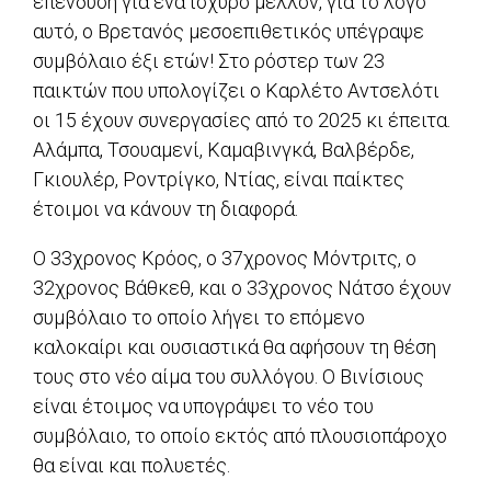
επένδυση για ένα ισχυρό μέλλον, για το λόγο
αυτό, ο Βρετανός μεσοεπιθετικός υπέγραψε
συμβόλαιο έξι ετών! Στο ρόστερ των 23
παικτών που υπολογίζει ο Καρλέτο Αντσελότι
οι 15 έχουν συνεργασίες από το 2025 κι έπειτα.
Αλάμπα, Τσουαμενί, Καμαβινγκά, Βαλβέρδε,
Γκιουλέρ, Ροντρίγκο, Ντίας, είναι παίκτες
έτοιμοι να κάνουν τη διαφορά.
Ο 33χρονος Κρόος, ο 37χρονος Μόντριτς, ο
32χρονος Βάθκεθ, και ο 33χρονος Νάτσο έχουν
συμβόλαιο το οποίο λήγει το επόμενο
καλοκαίρι και ουσιαστικά θα αφήσουν τη θέση
τους στο νέο αίμα του συλλόγου. Ο Βινίσιους
είναι έτοιμος να υπογράψει το νέο του
συμβόλαιο, το οποίο εκτός από πλουσιοπάροχο
θα είναι και πολυετές.