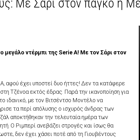
υς: Με Σάρι στον πάγκο η Μ
ο μεγάλο ντέρμπι της Serie A! Mε τον Σάρι στον
 A, αφού έχει υποστεί δυο ήττες! Δεν τα κατάφερε
α στη Τζένοα εκτός έδρας. Παρά την ικανοποίηση για
 το ιδανικό, με τον Βιτσέντσο Μοντέλο να
ήρισε τα περί απόλυσης ο ισχυρός άνδρας των
εζάλ αποκτήθηκαν την τελευταία ημέρα των
τή. Ο Ριμπερί ανεβάζει στρογές και ίσως θα
ωστε, δεν έχει χάσει ποτέ από τη Γιουβέντους