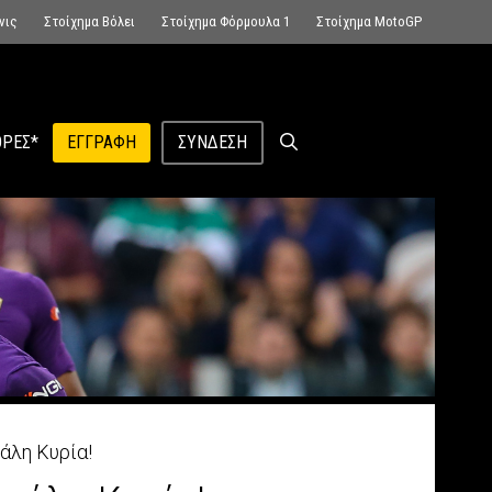
νις
Στοίχημα Βόλει
Στοίχημα Φόρμουλα 1
Στοίχημα MotoGP
ΡΕΣ*
ΕΓΓΡΑΦΉ
ΣΎΝΔΕΣΗ
άλη Κυρία!