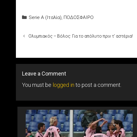
Categories
Serie A (Ιταλία)
,
ΠΟΔΟΣΦΑΙΡΟ
Ολυμπιακός – Βόλος: Για το απόλυτο πριν τ’ αστέρια!
Leave a Comment
You must be
logged in
to post a comment.