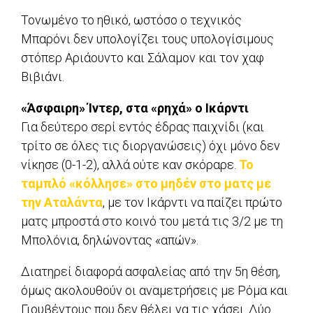
Τονωμένο το ηθικό, ωστόσο ο τεχνικός
Μπαρόνι δεν υπολογίζει τους υπολογίσιμους
στόπερ Αριάουντο και Σάλαμον και τον χαφ
Βιβιάνι.
«Άσφαιρη» Ίντερ, στα «ρηχά» ο Ικάρντι
Για δεύτερο σερί εντός έδρας παιχνίδι (και
τρίτο σε όλες τις διοργανώσεις) όχι μόνο δεν
νίκησε (0-1-2), αλλά ούτε καν σκόραρε.
Το
ταμπλό «κόλλησε» στο μηδέν στο ματς με
την Αταλάντα
, με τον Ικάρντι να παίζει πρώτο
ματς μπροστά στο κοινό του μετά τις 3/2 με τη
Μπολόνια, δηλώνοντας «απών».
Διατηρεί διαφορά ασφαλείας από την 5η θέση,
όμως ακολουθούν οι αναμετρήσεις με Ρόμα και
Γιουβέντους που δεν θέλει να τις χάσει. Δύο