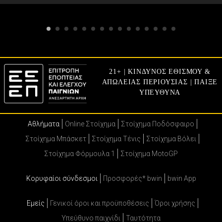
21+ | ΚΙΝΔΥΝΟΣ ΕΘΙΣΜΟΥ &
ΑΠΩΛΕΙΑΣ ΠΕΡΙΟΥΣΙΑΣ | ΠΑΙΞΕ
ΥΠΕΥΘΥΝΑ
Αθλήματα
Online Στοίχημα
Στοίχημα Ποδόσφαιρο
Στοίχημα Μπάσκετ
Στοίχημα Τένις
Στοίχημα Βόλει
Στοίχημα Φόρμουλα 1
Στοίχημα MotoGP
Κορυφαίοι σύνδεσμοι
Προσφορές* bwin
bwin App
Εμείς
Γενικοί όροι και προϋποθέσεις
Όροι χρήσης
Υπεύθυνο παιχνίδι
Ταυτότητα