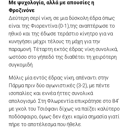
Με ψυχολογία, αλλά με απουσίες η
Φροζινόνε
Δεύτερη σερί νίκη, σε μια δύσκολη έδρα όπως
είναι της Φιορεντίνα (0-1),της αναπτέρωσε το
ηθικό και της έδωσε τεράστιο κίνητρο για να
κυνηγήσει μέχρι τέλους τη μάχη για την
παραμονή. Τέταρτη εκτός έδρας νίκη συνολικά,
ωστόσο στο γήπεδό της διαθέτει τη χειρότερη
συγκομιδή.
Μόλις μία εντός έδρας νίκη, απέναντι στην
Πάρμα πριν δύο αγωνιστικές (3-2), με πέντε
ισοπαλίες και εννέα ήττες συνολικά
απολογισμό. Στη Φλωρεντία επικράτησε στο 84’
με γκολ του Τσιόφανι δίχως να παίζει καλύτερο
ποδόσφαιρο, όμως δεν έχει καμία σημασία γιατί
πήρε το αποτέλεσμα που ήθελε.