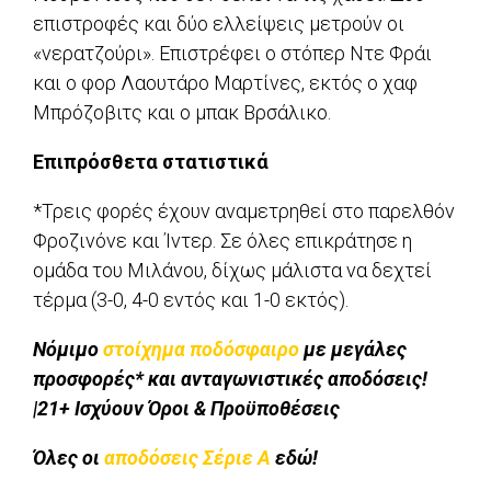
επιστροφές και δύο ελλείψεις μετρούν οι
«νερατζούρι». Επιστρέφει ο στόπερ Ντε Φράι
και ο φορ Λαουτάρο Μαρτίνες, εκτός ο χαφ
Μπρόζοβιτς και ο μπακ Βρσάλικο.
Επιπρόσθετα στατιστικά
*Τρεις φορές έχουν αναμετρηθεί στο παρελθόν
Φροζινόνε και Ίντερ. Σε όλες επικράτησε η
ομάδα του Μιλάνου, δίχως μάλιστα να δεχτεί
τέρμα (3-0, 4-0 εντός και 1-0 εκτός).
Νόμιμο
στοίχημα ποδόσφαιρο
με μεγάλες
προσφορές* και ανταγωνιστικές αποδόσεις!
|21+ Ισχύουν Όροι & Προϋποθέσεις
Όλες οι
αποδόσεις Σέριε Α
εδώ!