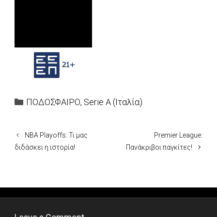
Categories
ΠΟΔΟΣΦΑΙΡΟ
,
Serie A (Ιταλία)
ΝΒΑ Playoffs: Τι μας
Premier League:
διδάσκει η ιστορία!
Πανάκριβοι παγκίτες!