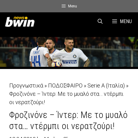
Skip
Menu
to
content
MENU
Προγνωστικά
»
ΠΟΔΟΣΦΑΙΡΟ
»
Serie A (Ιταλία)
»
Φροζινόνε – Ίντερ: Με το μυαλό στα… ντέρμπι
οι νερατζούρι!
Φροζινόνε – Ίντερ: Με το μυαλό
στα… ντέρμπι οι νερατζούρι!