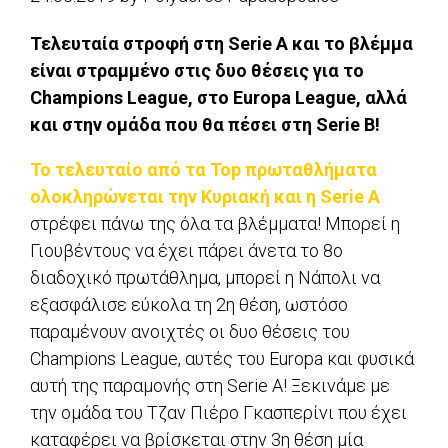
Τελευταία στροφή στη Serie A και το βλέμμα
είναι στραμμένο στις δυο θέσεις για το
Champions League, στο Europa League, αλλά
και στην ομάδα που θα πέσει στη Serie B!
Το τελευταίο από τα Top πρωταθλήματα
ολοκληρώνεται την Κυριακή και η Serie A
στρέφει πάνω της όλα τα βλέμματα! Μπορεί η
Γιουβέντους να έχει πάρει άνετα το 8ο
διαδοχικό πρωτάθλημα, μπορεί η Νάπολι να
εξασφάλισε εύκολα τη 2η θέση, ωστόσο
παραμένουν ανοιχτές οι δυο θέσεις του
Champions League, αυτές του Europa και φυσικά
αυτή της παραμονής στη Serie A! Ξεκινάμε με
την ομάδα του Τζαν Πιέρο Γκασπερίνι που έχει
καταφέρει να βρίσκεται στην 3η θέση μία