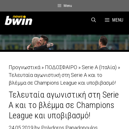
Skip
Menu
to
content
MENU
Προγνωστικά
»
ΠΟΔΟΣΦΑΙΡΟ
»
Serie A (Ιταλία)
»
Τελευταία αγωνιστική στη Serie A και το
βλέμμα σε Champions League και υποβιβασμό!
Τελευταία αγωνιστική στη Serie
A και το βλέμμα σε Champions
League και υποβιβασμό!
24.05.2019
by
Polydoros Papadopoulos