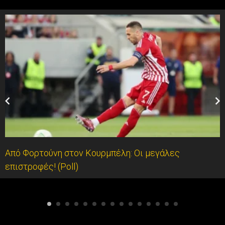
Από Φορτούνη στον Κουρμπέλη: Οι μεγάλες
επιστροφές! (Poll)