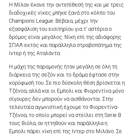
Η Μίλαν έκανε την αντεπίθεσή της και με τρεις
διαδοχικές νίκες μπήκε ξανά στο κόλπο του
Champions League. Βέβαια, μέχρι την
εξασφάλιση του εισιτηρίου για τ’ αστέρια ο
δρόμος είναι μεγάλος. Νίκη επί της αδιάφορης
ΣΠΑΛ εκτός και παράλληλα στραβοπάτημα της
Ιντερ ή της Αταλάντα.
Η μάχη της παραμονής ήταν μεγάλη σε όλη τη
διάρκεια της σεζόν και το δράμα έφτασε στην
κορύφωσή του. Σε πιο δύσκολη θέση βρίσκεται η
Τζένοα, αλλά και οι Εμπολι και Φιορεντίνα μόνο
σίγουρες δεν μπορούν να αισθάνονται. Στην
τελευταία αγωνιστική έχουμε το Φιορεντίνα-
Τζένοα, το οποίο μπορεί να στείλει στη Serie B
τους Βιόλα, αν ηττηθούν και παράλληλα η
Εμπολι πάρει νίκη επί της Ιντερ στο Μιλάνο. Σε