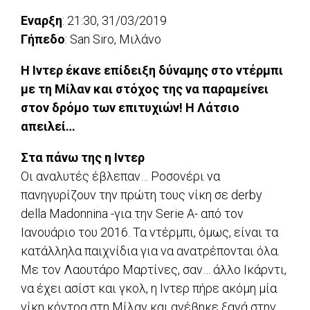
Eναρξη
: 21:30, 31/03/2019
Γήπεδο
: San Siro, Μιλάνο
Η Ιντερ έκανε επίδειξη δύναμης στο ντέρμπι
με τη Μίλαν και στόχος της να παραμείνει
στον δρόμο των επιτυχιών! Η Λάτσιο
απειλεί…
Στα πάνω της η Ιντερ
Οι αναλυτές έβλεπαν… Ροσονέρι να
πανηγυρίζουν την πρώτη τους νίκη σε derby
della Madonnina -για την Serie A- από τον
Ιανουάριο του 2016. Τα ντέρμπι, όμως, είναι τα
κατάλληλα παιχνίδια για να ανατρέπονται όλα.
Με τον Λαουτάρο Μαρτίνες, σαν… άλλο Ικάρντι,
να έχει ασίστ και γκολ, η Ιντερ πήρε ακόμη μία
νίκη κόντρα στη Μίλαν και ανέβηκε ξανά στην