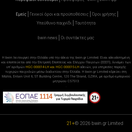
Εμείς
Γενικοί όροι και προϋποθέσεις
Όροι χρήσης
Υπεύθυνο παιχνίδι
Ταυτότητα
bwin news
Oι συντάκτες μας
Η bwin λειτουργεί στην Ελλάδα υπό την άδεια της bwin.gr Limited. Είναι αδειοδοτημένη
και εποπτεύεται από την Επιτροπή Εποπτείας και Ελέγχου Παιγνίων (ΕΕΕΠ), δυνάμει των
υπ’ αριθμών
HGC-000014-LH και HGC-000015-LH
αδειών, για υπηρεσίες παροχής
τυχερών παιχνιδιών μέσω διαδικτύου στην Ελλάδα. Η bwin.gr Limited εδρεύει στη
Μάλτα, Entain Unit 6, ST Building Centre, 120 The Strand, GZIRA, με αριθμό εμπορικού
μητρώου C57513.
.
21+
© 2026 bwin.gr Limited