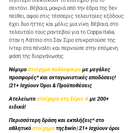
σεντόνι. Βέβαια, μακριά από την έδρα της δεν
πείθει, αφού στις τέσσερις τελευταίες εξόδους
έχει δυο ήττες και μόλις μια νίκη. Βέβαια, στο
τελευταίο τους ραντεβού για το Coppa Italia,
όταν η Λάτσιο στο Σαν Σίρο επικρατούσε της
Ιντερ στα πέναλτι και περνούσε στην επόμενη
φάση της διοργάνωσης.
Νόμιμο
στοίχημα ποδόσφαιρο
με μεγάλες
προσφορές* και ανταγωνιστικές αποδόσεις!
|21+ Ισχύουν Όροι & Προϋποθέσεις
Ατελείωτο
στοίχημα στη Σέριε Α
με 200+
ειδικά!
Περισσότερη δράση και εκπλήξεις* στο
αθλητικό
στοίχημα
της bwin | 21+ Ισχύουν όροι