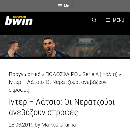
Skip
Menu
to
content
MENU
Προγνωστικά
»
ΠΟΔΟΣΦΑΙΡΟ
»
Serie A (Ιταλία)
»
Ιντερ – Λάτσιο: Οι Νερατζούρι ανεβάζουν
στροφές!
Ιντερ – Λάτσιο: Οι Νερατζούρι
ανεβάζουν στροφές!
28.03.2019
by
Markos Channa