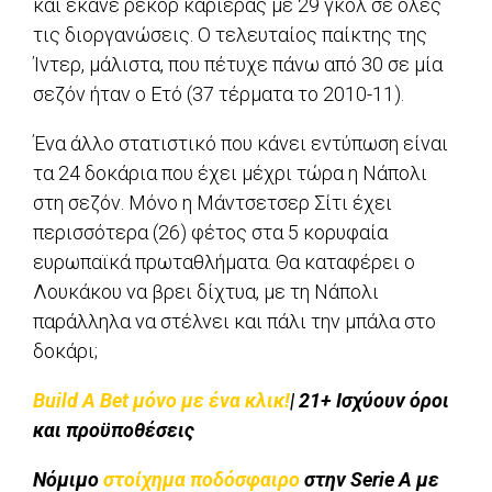
και έκανε ρεκόρ καριέρας με 29 γκολ σε όλες
τις διοργανώσεις. Ο τελευταίος παίκτης της
Ίντερ, μάλιστα, που πέτυχε πάνω από 30 σε μία
σεζόν ήταν ο Ετό (37 τέρματα το 2010-11).
Ένα άλλο στατιστικό που κάνει εντύπωση είναι
τα 24 δοκάρια που έχει μέχρι τώρα η Νάπολι
στη σεζόν. Μόνο η Μάντσετσερ Σίτι έχει
περισσότερα (26) φέτος στα 5 κορυφαία
ευρωπαϊκά πρωταθλήματα. Θα καταφέρει ο
Λουκάκου να βρει δίχτυα, με τη Νάπολι
παράλληλα να στέλνει και πάλι την μπάλα στο
δοκάρι;
Build A Bet μόνο με ένα κλικ!
| 21+ Ισχύουν όροι
και προϋποθέσεις
Νόμιμο
στοίχημα ποδόσφαιρο
στην Serie A με