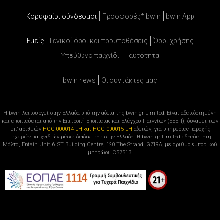
Κορυφαίοι σύνδεσμοι
Προσφορές* bwin
bwin App
Εμείς
Γενικοί όροι και προϋποθέσεις
Όροι χρήσης
Υπεύθυνο παιχνίδι
Ταυτότητα
bwin news
Oι συντάκτες μας
Η bwin λειτουργεί στην Ελλάδα υπό την άδεια της bwin.gr Limited. Είναι αδειοδοτημένη
και εποπτεύεται από την Επιτροπή Εποπτείας και Ελέγχου Παιγνίων (ΕΕΕΠ), δυνάμει των
υπ’ αριθμών
HGC-000014-LH και HGC-000015-LH
αδειών, για υπηρεσίες παροχής
τυχερών παιχνιδιών μέσω διαδικτύου στην Ελλάδα. Η bwin.gr Limited εδρεύει στη
Μάλτα, Entain Unit 6, ST Building Centre, 120 The Strand, GZIRA, με αριθμό εμπορικού
μητρώου C57513.
.