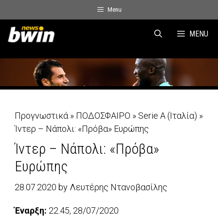
Skip
Menu
to
content
MENU
Προγνωστικά
»
ΠΟΔΟΣΦΑΙΡΟ
»
Serie A (Ιταλία)
»
Ίντερ – Νάπολι: «Πρόβα» Ευρώπης
Ίντερ – Νάπολι: «Πρόβα»
Ευρώπης
28.07.2020
by
Λευτέρης Ντανοβασίλης
Έναρξη:
22.45, 28/07/2020