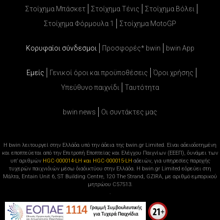
Στοίχημα Μπάσκετ
Στοίχημα Τένις
Στοίχημα Βόλει
Στοίχημα Φόρμουλα 1
Στοίχημα MotoGP
Κορυφαίοι σύνδεσμοι
Προσφορές* bwin
bwin App
Εμείς
Γενικοί όροι και προϋποθέσεις
Όροι χρήσης
Υπεύθυνο παιχνίδι
Ταυτότητα
bwin news
Oι συντάκτες μας
Η bwin λειτουργεί στην Ελλάδα υπό την άδεια της bwin.gr Limited. Είναι αδειοδοτημένη
και εποπτεύεται από την Επιτροπή Εποπτείας και Ελέγχου Παιγνίων (ΕΕΕΠ), δυνάμει των
υπ’ αριθμών
HGC-000014-LH και HGC-000015-LH
αδειών, για υπηρεσίες παροχής
τυχερών παιχνιδιών μέσω διαδικτύου στην Ελλάδα. Η bwin.gr Limited εδρεύει στη
Μάλτα, Entain Unit 6, ST Building Centre, 120 The Strand, GZIRA, με αριθμό εμπορικού
μητρώου C57513.
.