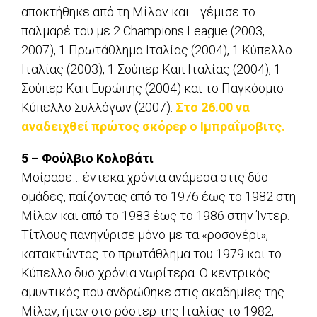
αποκτήθηκε από τη Μίλαν και… γέμισε το
παλμαρέ του με 2 Champions League (2003,
2007), 1 Πρωτάθλημα Ιταλίας (2004), 1 Κύπελλο
Ιταλίας (2003), 1 Σούπερ Καπ Ιταλίας (2004), 1
Σούπερ Καπ Ευρώπης (2004) και το Παγκόσμιο
Κύπελλο Συλλόγων (2007).
Στο 26.00 να
αναδειχθεί πρώτος σκόρερ ο Ιμπραΐμοβιτς.
5 – Φούλβιο Κολοβάτι
Μοίρασε… έντεκα χρόνια ανάμεσα στις δύο
ομάδες, παίζοντας από το 1976 έως το 1982 στη
Μίλαν και από το 1983 έως το 1986 στην Ίντερ.
Τίτλους πανηγύρισε μόνο με τα «ροσονέρι»,
κατακτώντας το πρωτάθλημα του 1979 και το
Κύπελλο δυο χρόνια νωρίτερα. Ο κεντρικός
αμυντικός που ανδρώθηκε στις ακαδημίες της
Μίλαν, ήταν στο ρόστερ της Ιταλίας το 1982,