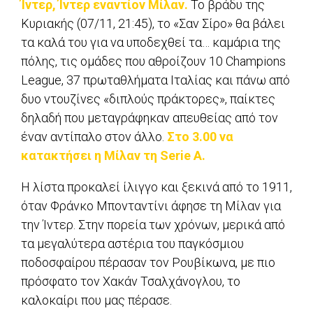
Ίντερ, Ίντερ εναντίον Μίλαν.
Το βράδυ της
Κυριακής (07/11, 21:45), το «Σαν Σίρο» θα βάλει
τα καλά του για να υποδεχθεί τα… καμάρια της
πόλης, τις ομάδες που αθροίζουν 10 Champions
League, 37 πρωταθλήματα Ιταλίας και πάνω από
δυο ντουζίνες «διπλούς πράκτορες», παίκτες
δηλαδή που μεταγράφηκαν απευθείας από τον
έναν αντίπαλο στον άλλο.
Στο 3.00 να
κατακτήσει η Μίλαν τη Serie A.
Η λίστα προκαλεί ίλιγγο και ξεκινά από το 1911,
όταν Φράνκο Μπονταντίνι άφησε τη Μίλαν για
την Ίντερ. Στην πορεία των χρόνων, μερικά από
τα μεγαλύτερα αστέρια του παγκόσμιου
ποδοσφαίρου πέρασαν τον Ρουβίκωνα, με πιο
πρόσφατο τον Χακάν Τσαλχάνογλου, το
καλοκαίρι που μας πέρασε.