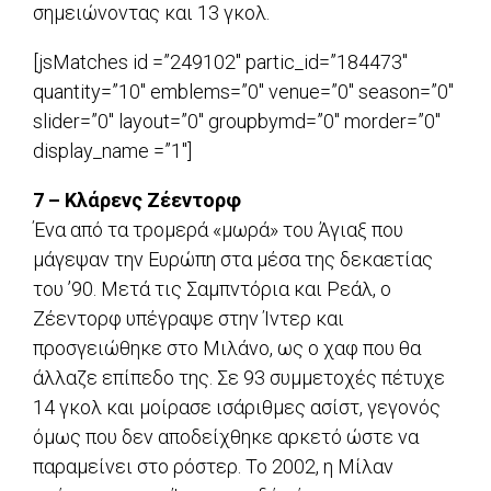
σημειώνοντας και 13 γκολ.
[jsMatches id =”249102″ partic_id=”184473″
quantity=”10″ emblems=”0″ venue=”0″ season=”0″
slider=”0″ layout=”0″ groupbymd=”0″ morder=”0″
display_name =”1″]
7 – Κλάρενς Ζέεντορφ
Ένα από τα τρομερά «μωρά» του Άγιαξ που
μάγεψαν την Ευρώπη στα μέσα της δεκαετίας
του ’90. Μετά τις Σαμπντόρια και Ρεάλ, ο
Ζέεντορφ υπέγραψε στην Ίντερ και
προσγειώθηκε στο Μιλάνο, ως ο χαφ που θα
άλλαζε επίπεδο της. Σε 93 συμμετοχές πέτυχε
14 γκολ και μοίρασε ισάριθμες ασίστ, γεγονός
όμως που δεν αποδείχθηκε αρκετό ώστε να
παραμείνει στο ρόστερ. Το 2002, η Μίλαν