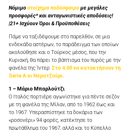
Νόμιμο
στοίχημα ποδόσφαιρο
με μεγάλες
προσφορές* και ανταγωνιστικές αποδόσεις!
|21+ Ισχύουν Όροι & Προϋποθέσεις
Πάμε να ταξιδέψουμε στο παρελθόν, σε μια
ενδεκάδα αστέρων, το παράδειγμα των οποίων
ακολούθησε και ο Τούρκος μέσος, που την
Κυριακή, θα πάρει το βάπτισμα του πυρός με την
φανέλα της Ίντερ.
Στο 4.00 να κατακτήσουν τη
Serie A οι Νερατζούρι.
1 – Μάριο Μπαρλούτζι
Ο Ιταλός πορτιέρε αγωνίστηκε για πέντε σεζόν
με τη φανέλα της Μίλαν, από το 1962 έως και
το 1967. Υπερασπίστηκε τα δοκάρια των
«ροσονέρι» 94 φορές, κατέκτησε το
πρωτάθλημα του 1967, αλλά και το Κύπελλο