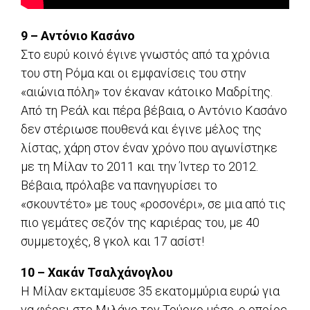
9 – Αντόνιο Κασάνο
Στο ευρύ κοινό έγινε γνωστός από τα χρόνια
του στη Ρόμα και οι εμφανίσεις του στην
«αιώνια πόλη» τον έκαναν κάτοικο Μαδρίτης.
Από τη Ρεάλ και πέρα βέβαια, ο Αντόνιο Κασάνο
δεν στέριωσε πουθενά και έγινε μέλος της
λίστας, χάρη στον έναν χρόνο που αγωνίστηκε
με τη Μίλαν το 2011 και την Ίντερ το 2012.
Βέβαια, πρόλαβε να πανηγυρίσει το
«σκουντέτο» με τους «ροσονέρι», σε μια από τις
πιο γεμάτες σεζόν της καριέρας του, με 40
συμμετοχές, 8 γκολ και 17 ασίστ!
10 – Χακάν Τσαλχάνογλου
Η Μίλαν εκταμίευσε 35 εκατομμύρια ευρώ για
να φέρει στο Μιλάνο τον Τούρκο μέσο, ο οποίος