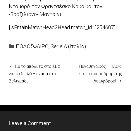
Ντομορό, τον Φραντσέσκο Κόκο και τον
-Βραζιλιάνο- Μαντσίνι!
[jsEntainMatchHead2Head match_id=”254607″]
Categories
ΠΟΔΟΣΦΑΙΡΟ
,
Serie A (Ιταλία)
Για το απόλυτο στο ΣΕΦ,
Παναθηναϊκός – ΠΑΟΚ:
για το διπλό – ανάσα στο
Στο… σταυροδρόμι της
Βελιγράδι!
Λεωφόρου!
Leave a Comment