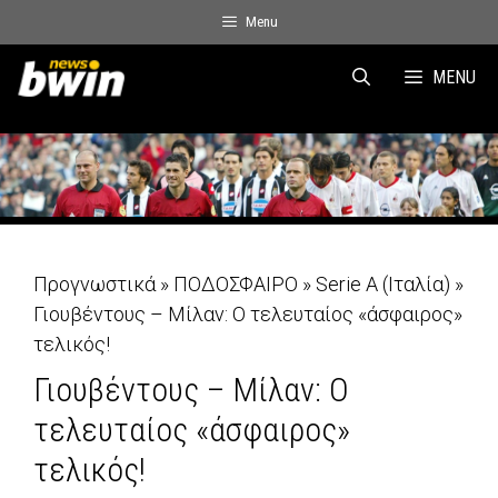
Skip
Menu
to
content
MENU
Προγνωστικά
»
ΠΟΔΟΣΦΑΙΡΟ
»
Serie A (Ιταλία)
»
Γιουβέντους – Μίλαν: Ο τελευταίος «άσφαιρος»
τελικός!
Γιουβέντους – Μίλαν: Ο
τελευταίος «άσφαιρος»
τελικός!