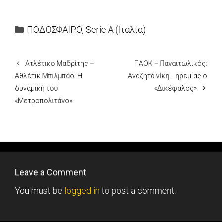
Categories
ΠΟΔΟΣΦΑΙΡΟ
,
Serie A (Ιταλία)
Ατλέτικο Μαδρίτης –
ΠΑΟΚ – Παναιτωλικός:
Αθλέτικ Μπιλμπάο: Η
Αναζητά νίκη… ηρεμίας ο
δυναμική του
«Δικέφαλος»
«Μετροπολιτάνο»
Leave a Comment
You must be
logged in
to post a comment.