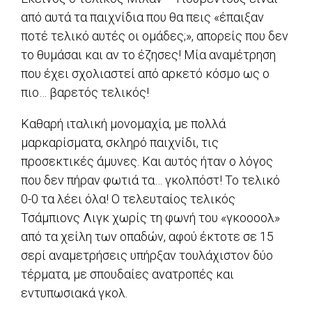
από αυτά τα παιχνίδια που θα πεις «έπαιξαν
ποτέ τελικό αυτές οι ομάδες;», απορείς που δεν
το θυμάσαι και αν το έζησες! Μία αναμέτρηση
που έχει σχολιαστεί από αρκετό κόσμο ως ο
πιο… βαρετός τελικός!
Καθαρή ιταλική μονομαχία, με πολλά
μαρκαρίσματα, σκληρό παιχνίδι, τις
προσεκτικές άμυνες. Και αυτός ήταν ο λόγος
που δεν πήραν φωτιά τα… γκολπόστ! Το τελικό
0-0 τα λέει όλα! Ο τελευταίος τελικός
Τσάμπιονς Λιγκ χωρίς τη φωνή του «γκοοοολ»
από τα χείλη των οπαδών, αφού έκτοτε σε 15
σερί αναμετρήσεις υπήρξαν τουλάχιστον δύο
τέρματα, με σπουδαίες ανατροπές και
εντυπωσιακά γκολ.