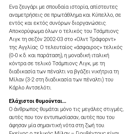
Ενα ζευγάρι με σπουδαία ιστορία, απίστευτες
αναμετρήσεις σε πρωτάθλημα και Κύπελλο, σε
εντός και εκτός συνόρων διοργανώσεις.
Αποκορύφωμα όλων ο τελικός του Τσάμπιονς
Λιγκ τη σεζόν 2002-03 στο «Ολντ Τράφορντ»
της Αγγλίας. Ο τελευταίος «άσφαιρος» τελικός
(0-0 κ.δ. και παράταση), η μοναδική ιταλική
κόντρα σε τελικό Τσάμπιονς Λιγκ, με τη
διαδικασία των πέναλτι να βγάζει νικήτρια τη
Μίλαν (3-2 στη διαδικασία των πέναλτι) του
Κάρλο Αντσελότι.
Ελάχιστοι θυμούνται…
Ο άνθρωπος θυμάται μόνο τις μεγάλες στιγμές,
αυτές που τον εντυπωσίασαν, αυτές που του
άφησαν μία σημαντική νότα στη ζωή του.
Εκείνος ο τελικός Μίλαν – Γιουβέντους είναι