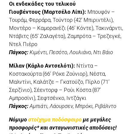
Οι ενδεκάδες του τελικού
Γιουβέντους (Μαρτσέλο Λίπι):
Μπουφόν –
Τουράμ, Φερράρα, Τούντορ (42’ Μπιριντέλι),
Μοντέρο – Καμορανέζι (46’ Κόντε), Τακινάρντι,
Ντάβιτς (65’ Ζαλαγέτα), Ζαμπρότα – Τρεζεγκέ,
Ντελ Πιέρο
Πάγκος:
Κιμέντι, Πεσότο, Λουλιάνο, Ντι Βάιο
Μίλαν (Κάρλο Αντσελότι):
Ντίντα –
Κοστακούρτα (66’ Ρόκε Ζούνιορ), Νέστα,
Μαλντίνι, Καλάτζε – Γκατούζο, Πίρλο (71’
Σερζίνιο), Σέεντορφ – Ρούι Κόστα (87’
Αμπροσίνι), Σεφτσένκο, Ιντζάγκι
Πάγκος:
Αμπιάτι, Λάουρσεν, Μπρόκι, Ριβάλντο
Νόμιμο
στοίχημα ποδόσφαιρο
με μεγάλες
προσφορές* και ανταγωνιστικές αποδόσεις!