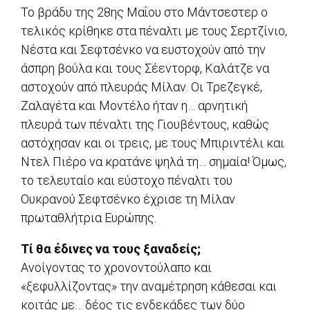
Το βράδυ της 28ης Μαΐου στο Μάντσεστερ ο
τελικός κρίθηκε στα πέναλτι με τους Σερτζίνιο,
Νέστα και Σεφτσένκο να ευστοχούν από την
άσπρη βούλα και τους Σέεντορφ, Καλάτζε να
αστοχούν από πλευράς Μίλαν. Οι Τρεζεγκέ,
Ζαλαγέτα και Μοντέλο ήταν η… αρνητική
πλευρά των πέναλτι της Γιουβέντους, καθώς
αστόχησαν και οι τρεις, με τους Μπιριντέλι και
Ντελ Πιέρο να κρατάνε ψηλά τη… σημαία! Όμως,
το τελευταίο και εύστοχο πέναλτι του
Ουκρανού Σεφτσένκο έχρισε τη Μίλαν
πρωταθλήτρια Ευρώπης.
Τί θα έδινες να τους ξαναδείς;
Ανοίγοντας το χρονοντούλαπο και
«ξεφυλλίζοντας» την αναμέτρηση κάθεσαι και
κοιτάς με… δέος τις ενδεκάδες των δύο