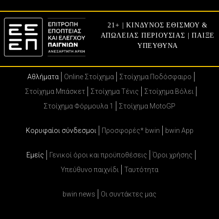
21+ | ΚΙΝΔΥΝΟΣ ΕΘΙΣΜΟΥ &
ΑΠΩΛΕΙΑΣ ΠΕΡΙΟΥΣΙΑΣ | ΠΑΙΞΕ
ΥΠΕΥΘΥΝΑ
Αθλήματα
Online Στοίχημα
Στοίχημα Ποδόσφαιρο
Στοίχημα Μπάσκετ
Στοίχημα Τένις
Στοίχημα Βόλει
Στοίχημα Φόρμουλα 1
Στοίχημα MotoGP
Κορυφαίοι σύνδεσμοι
Προσφορές* bwin
bwin App
Εμείς
Γενικοί όροι και προϋποθέσεις
Όροι χρήσης
Υπεύθυνο παιχνίδι
Ταυτότητα
bwin news
Oι συντάκτες μας