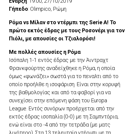
Εναρξη
: 19:00, 27/10/2019
Γήπεδο
: Olimpico, Ρώμη
Ρόμα vs Μίλαν στο ντέρμπι της Serie A! Το
πρώτο εκτός έδρας με τους Ροσονέρι για τον
Πιόλι, με απουσίες οι Τζιαλορόσι!
Με πολλές απουσίες η Ρόμα
Ισόπαλη 1-1 εντός έδρας με την Άιντραχτ
Φρανκφούρτης αναδείχθηκε η Ρόμα, η οποία
όμως «φωνάζει» σωστά για το πεναλτι από το
οποίο προήλθε η ισοφάριση. Είναι στην κορυφή
της βαθμολογίας και από τα φαβορί για να
συνεχίσει στην επόμενη φάση του Europa
League. Eντός συνόρων προέρχεται από την
εκτός έδρας ισοπαλία (0-0) με τη Σαμπντόρια,
ενώ είναι στο -4 από την τετράδα (με ματς
λιγότερο). Στα 13 τελευταία ντέρμπι με τη