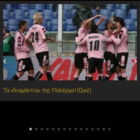
Τα «διαμάντια» της Παλέρμο! (Quiz)