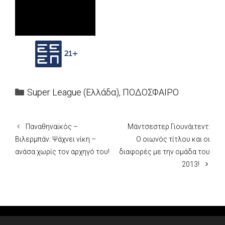
Categories
Super League (Ελλάδα)
,
ΠΟΔΟΣΦΑΙΡΟ
Παναθηναϊκός –
Μάντσεστερ Γιουνάιτεντ:
Βιλερμπάν: Ψάχνει νίκη –
Ο οιωνός τίτλου και οι
ανάσα χωρίς τον αρχηγό του!
διαφορές με την ομάδα του
2013!