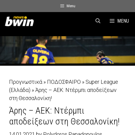
Skip
Menu
to
content
MENU
Προγνωστικά
»
ΠΟΔΟΣΦΑΙΡΟ
»
Super League
(Ελλάδα)
»
Άρης – ΑΕΚ: Ντέρμπι αποδείξεων
στη Θεσσαλονίκη!
Άρης – ΑΕΚ: Ντέρμπι
αποδείξεων στη Θεσσαλονίκη!
14.01.2021
by
Polydoros Papadopoulos