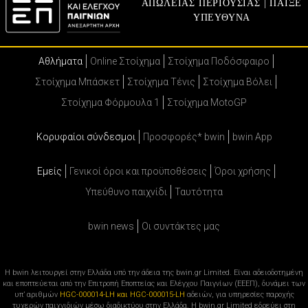
ΑΠΩΛΕΙΑΣ ΠΕΡΙΟΥΣΙΑΣ | ΠΑΙΞΕ
ΥΠΕΥΘΥΝΑ
Αθλήματα
Online Στοίχημα
Στοίχημα Ποδόσφαιρο
Στοίχημα Μπάσκετ
Στοίχημα Τένις
Στοίχημα Βόλει
Στοίχημα Φόρμουλα 1
Στοίχημα MotoGP
Κορυφαίοι σύνδεσμοι
Προσφορές* bwin
bwin App
Εμείς
Γενικοί όροι και προϋποθέσεις
Όροι χρήσης
Υπεύθυνο παιχνίδι
Ταυτότητα
bwin news
Oι συντάκτες μας
Η bwin λειτουργεί στην Ελλάδα υπό την άδεια της bwin.gr Limited. Είναι αδειοδοτημένη
και εποπτεύεται από την Επιτροπή Εποπτείας και Ελέγχου Παιγνίων (ΕΕΕΠ), δυνάμει των
υπ’ αριθμών
HGC-000014-LH και HGC-000015-LH
αδειών, για υπηρεσίες παροχής
τυχερών παιχνιδιών μέσω διαδικτύου στην Ελλάδα. Η bwin.gr Limited εδρεύει στη