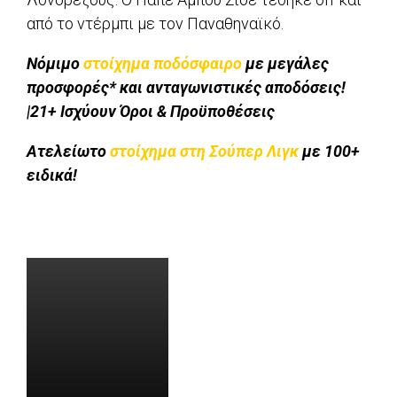
από το ντέρμπι με τον Παναθηναϊκό.
Νόμιμο
στοίχημα ποδόσφαιρο
με μεγάλες
προσφορές* και ανταγωνιστικές αποδόσεις!
|21+ Ισχύουν Όροι & Προϋποθέσεις
Ατελείωτο
στοίχημα στη Σούπερ Λιγκ
με 100+
ειδικά!