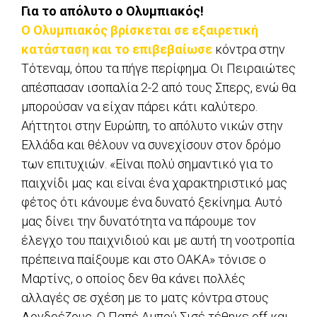
Για το απόλυτο ο Ολυμπιακός!
Ο Ολυμπιακός βρίσκεται σε εξαιρετική
κατάσταση και το επιβεβαίωσε
κόντρα στην
Τότεναμ, όπου τα πήγε περίφημα. Οι Πειραιώτες
απέσπασαν ισοπαλία 2-2 από τους Σπερς, ενώ θα
μπορούσαν να είχαν πάρει κάτι καλύτερο.
Αήττητοι στην Ευρώπη, το απόλυτο νικών στην
Ελλάδα και θέλουν να συνεχίσουν στον δρόμο
των επιτυχιών. «Είναι πολύ σημαντικό για το
παιχνίδι μας και είναι ένα χαρακτηριστικό μας
φέτος ότι κάνουμε ένα δυνατό ξεκίνημα. Αυτό
μας δίνει την δυνατότητα να πάρουμε τον
έλεγχο του παιχνιδιού και με αυτή τη νοοτροπία
πρέπεινα παίξουμε και στο ΟΑΚΑ» τόνισε ο
Μαρτίνς, ο οποίος δεν θα κάνει πολλές
αλλαγές σε σχέση με το ματς κόντρα στους
Λονδρέζους. Ο Παπέ Αμπού Σισέ τέθηκε off και