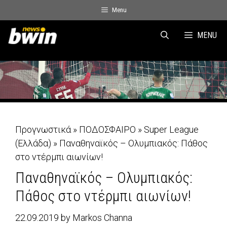
Skip
Menu
to
content
MENU
Προγνωστικά
»
ΠΟΔΟΣΦΑΙΡΟ
»
Super League
(Ελλάδα)
»
Παναθηναϊκός – Ολυμπιακός: Πάθος
στο ντέρμπι αιωνίων!
Παναθηναϊκός – Ολυμπιακός:
Πάθος στο ντέρμπι αιωνίων!
22.09.2019
by
Markos Channa