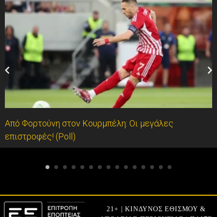
Από Φορτούνη στον Κουρμπέλη: Οι μεγάλες
επιστροφές! (Poll)
21+ | ΚΙΝΔΥΝΟΣ ΕΘΙΣΜΟΥ &