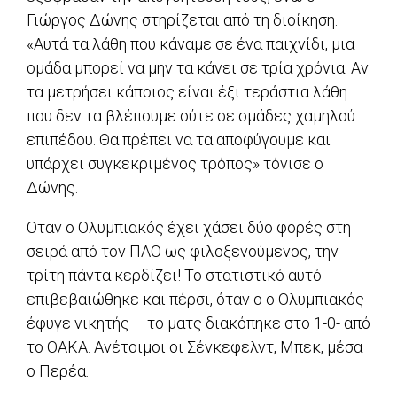
Γιώργος Δώνης στηρίζεται από τη διοίκηση.
«Αυτά τα λάθη που κάναμε σε ένα παιχνίδι, μια
ομάδα μπορεί να μην τα κάνει σε τρία χρόνια. Αν
τα μετρήσει κάποιος είναι έξι τεράστια λάθη
που δεν τα βλέπουμε ούτε σε ομάδες χαμηλού
επιπέδου. Θα πρέπει να τα αποφύγουμε και
υπάρχει συγκεκριμένος τρόπος» τόνισε ο
Δώνης.
Οταν ο Ολυμπιακός έχει χάσει δύο φορές στη
σειρά από τον ΠΑΟ ως φιλοξενούμενος, την
τρίτη πάντα κερδίζει! Το στατιστικό αυτό
επιβεβαιώθηκε και πέρσι, όταν ο ο Ολυμπιακός
έφυγε νικητής – το ματς διακόπηκε στο 1-0- από
το ΟΑΚΑ. Ανέτοιμοι οι Σένκεφελντ, Μπεκ, μέσα
ο Περέα.