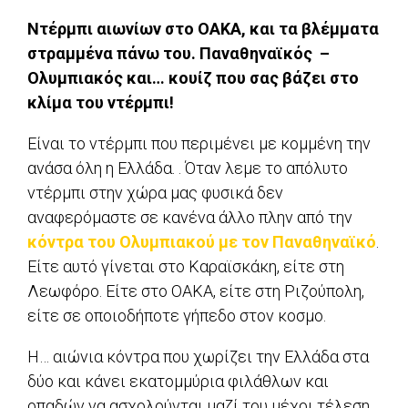
Ντέρμπι αιωνίων στο ΟΑΚΑ, και τα βλέμματα
στραμμένα πάνω του. Παναθηναϊκός –
Ολυμπιακός και… κουίζ που σας βάζει στο
κλίμα του ντέρμπι!
Είναι το ντέρμπι που περιμένει με κομμένη την
ανάσα όλη η Ελλάδα. . Όταν λεμε το απόλυτο
ντέρμπι στην χώρα μας φυσικά δεν
αναφερόμαστε σε κανένα άλλο πλην από την
κόντρα του Ολυμπιακού με τον Παναθηναϊκό
.
Είτε αυτό γίνεται στο Καραϊσκάκη, είτε στη
Λεωφόρο. Είτε στο ΟΑΚΑ, είτε στη Ριζούπολη,
είτε σε οποιοδήποτε γήπεδο στον κοσμο.
Η… αιώνια κόντρα που χωρίζει την Ελλάδα στα
δύο και κάνει εκατομμύρια φιλάθλων και
οπαδών να ασχολούνται μαζί του μέχρι τέλεση