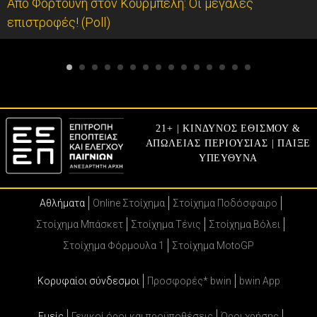
Από Φορτούνη στον Κουρμπέλη: Οι μεγάλες
επιστροφές! (Poll)
21+ | ΚΙΝΔΥΝΟΣ ΕΘΙΣΜΟΥ &
ΑΠΩΛΕΙΑΣ ΠΕΡΙΟΥΣΙΑΣ | ΠΑΙΞΕ
ΥΠΕΥΘΥΝΑ
Αθλήματα
Online Στοίχημα
Στοίχημα Ποδόσφαιρο
Στοίχημα Μπάσκετ
Στοίχημα Τένις
Στοίχημα Βόλει
Στοίχημα Φόρμουλα 1
Στοίχημα MotoGP
Κορυφαίοι σύνδεσμοι
Προσφορές* bwin
bwin App
Εμείς
Γενικοί όροι και προϋποθέσεις
Όροι χρήσης