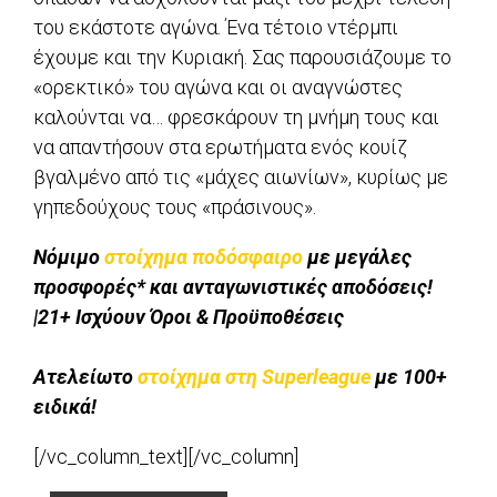
του εκάστοτε αγώνα. Ένα τέτοιο ντέρμπι
έχουμε και την Κυριακή. Σας παρουσιάζουμε το
«ορεκτικό» του αγώνα και οι αναγνώστες
καλούνται να… φρεσκάρουν τη μνήμη τους και
να απαντήσουν στα ερωτήματα ενός κουίζ
βγαλμένο από τις «μάχες αιωνίων», κυρίως με
γηπεδούχους τους «πράσινους».
Νόμιμο
στοίχημα ποδόσφαιρο
με μεγάλες
προσφορές* και ανταγωνιστικές αποδόσεις!
|21+ Ισχύουν Όροι & Προϋποθέσεις
Ατελείωτο
στοίχημα στη Superleague
με 100+
ειδικά!
[/vc_column_text][/vc_column]