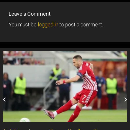
Leave a Comment
You must be
logged in
to post a comment.