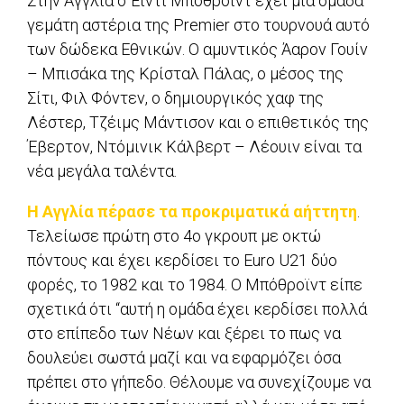
Στην Αγγλία ο Έιντι Μπόθροϊντ έχει μία ομάδα
γεμάτη αστέρια της Premier στο τουρνουά αυτό
των δώδεκα Εθνικών. Ο αμυντικός Άαρον Γουίν
– Μπισάκα της Κρίσταλ Πάλας, ο μέσος της
Σίτι, Φιλ Φόντεν, ο δημιουργικός χαφ της
Λέστερ, Τζέιμς Μάντισον και ο επιθετικός της
Έβερτον, Ντόμινικ Κάλβερτ – Λέουιν είναι τα
νέα μεγάλα ταλέντα.
Η Αγγλία πέρασε τα προκριματικά αήττητη
.
Τελείωσε πρώτη στο 4ο γκρουπ με οκτώ
πόντους και έχει κερδίσει το Euro U21 δύο
φορές, το 1982 και το 1984. Ο Μπόθροϊντ είπε
σχετικά ότι “αυτή η ομάδα έχει κερδίσει πολλά
στο επίπεδο των Νέων και ξέρει το πως να
δουλεύει σωστά μαζί και να εφαρμόζει όσα
πρέπει στο γήπεδο. Θέλουμε να συνεχίζουμε να