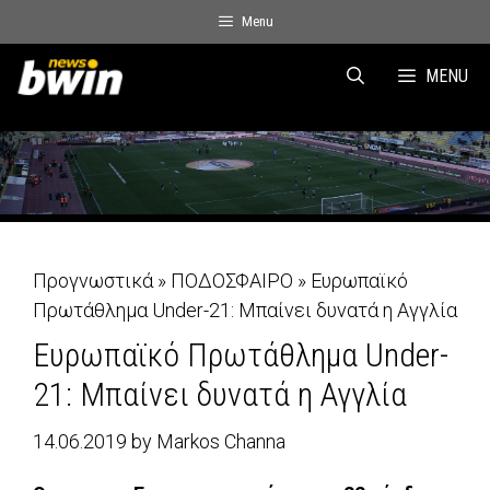
Skip
Menu
to
content
MENU
Προγνωστικά
»
ΠΟΔΟΣΦΑΙΡΟ
»
Ευρωπαϊκό
Πρωτάθλημα Under-21: Μπαίνει δυνατά η Αγγλία
Ευρωπαϊκό Πρωτάθλημα Under-
21: Μπαίνει δυνατά η Αγγλία
14.06.2019
by
Markos Channa