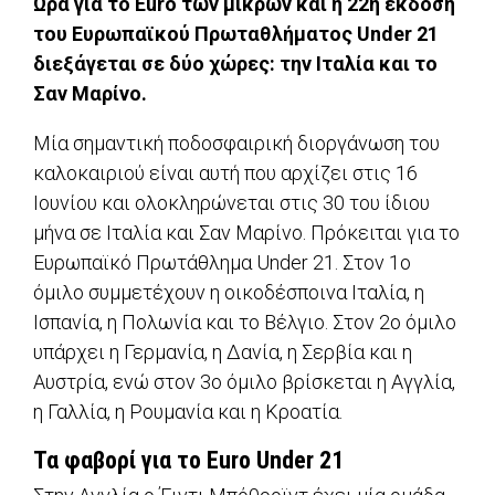
Ωρα για το Euro των μικρών και η 22η έκδοση
του Ευρωπαϊκού Πρωταθλήματος Under 21
διεξάγεται σε δύο χώρες: την Ιταλία και το
Σαν Μαρίνο.
Μία σημαντική ποδοσφαιρική διοργάνωση του
καλοκαιριού είναι αυτή που αρχίζει στις 16
Ιουνίου και ολοκληρώνεται στις 30 του ίδιου
μήνα σε Ιταλία και Σαν Μαρίνο. Πρόκειται για το
Ευρωπαϊκό Πρωτάθλημα Under 21. Στον 1ο
όμιλο συμμετέχουν η οικοδέσποινα Ιταλία, η
Ισπανία, η Πολωνία και το Βέλγιο. Στον 2ο όμιλο
υπάρχει η Γερμανία, η Δανία, η Σερβία και η
Αυστρία, ενώ στον 3ο όμιλο βρίσκεται η Αγγλία,
η Γαλλία, η Ρουμανία και η Κροατία.
Τα φαβορί για το Euro Under 21