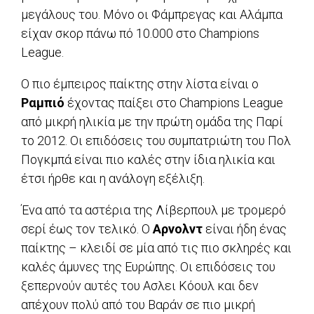
μεγάλους του. Μόνο οι Φάμπρεγας και Αλάμπα
είχαν σκορ πάνω πό 10.000 στο Champions
League.
Ο πιο έμπειρος παίκτης στην λίστα είναι ο
Ραμπιό
έχοντας παίξει στο Champions League
από μικρή ηλικία με την πρώτη ομάδα της Παρί
το 2012. Οι επιδόσεις του συμπατριώτη του Πολ
Πογκμπά είναι πιο καλές στην ίδια ηλικία και
έτσι ήρθε και η ανάλογη εξέλιξη.
Ένα από τα αστέρια της Λίβερπουλ με τρομερό
σερί έως τον τελικό. Ο
Αρνολντ
είναι ήδη ένας
παίκτης – κλειδί σε μία από τις πιο σκληρές και
καλές άμυνες της Ευρώπης. Οι επιδόσεις του
ξεπερνούν αυτές του Ασλει Κόουλ και δεν
απέχουν πολύ από του Βαράν σε πιο μικρή