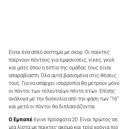
Είναι ένα απλό σύστημα με σκορ. Οι παίκτες
παίρνουν πόντους για εμφανίσεις, νίκες, γκολ
και ματς όπου η εστία της ομάδας τους είναι
απαραβίαστη. Όλα αυτά βασισμένα στις θέσεις
τους. Για να υπάρχει ισορροπία θα μετρούν μόνο
οι πόντοι των τελευταίων πέντε ετών. Επίσης
ανάλογα με την δυσκολία από την φάση των “16”
και μετά οι πόντοι θα διπλασιάζονται.
Ο Εμπαπέ
έγινε πρόσφατα 20. Είναι πρώτος σε
μία λίστα με παίκτες ακόμα και τρία χρόνια πιο