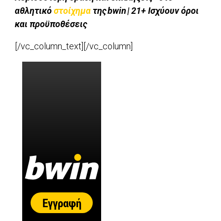
αθλητικό
στοίχημα
της bwin | 21+ Ισχύουν όροι
και προϋποθέσεις
[/vc_column_text][/vc_column]