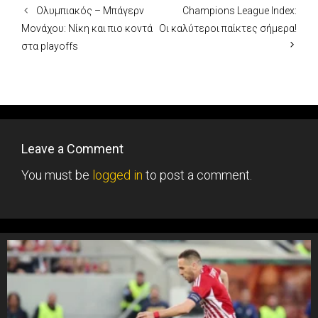
Ολυμπιακός – Μπάγερν
Champions League Index:
Μονάχου: Νίκη και πιο κοντά
Οι καλύτεροι παίκτες σήμερα!
στα playoffs
Leave a Comment
You must be
logged in
to post a comment.