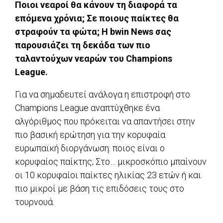
Ποιοι νεαροί θα κάνουν τη διαφορά τα
επόμενα χρόνια; Σε ποιους παίκτες θα
στραφούν τα φώτα; Η bwin News σας
παρουσιάζει τη δεκάδα των πιο
ταλαντούχων νεαρών του Champions
League.
Για να σημαδευτεί ανάλογα η επιστροφή στο
Champions League αναπτύχθηκε ένα
αλγόριθμος που πρόκειται να απαντήσει στην
πιο βασική ερώτηση για την κορυφαία
ευρωπαϊκή διοργάνωση: ποιος είναι ο
κορυφαίος παίκτης; Στο… μικροσκόπιο μπαίνουν
οι 10 κορυφαίοι παίκτες ηλικίας 23 ετών ή και
πιο μικροί με βάση τις επιδόσεις τους στο
τουρνουά.