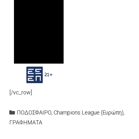
[/vc_row]
Categories
ΠΟΔΟΣΦΑΙΡΟ
,
Champions League (Ευρώπη)
,
ΓΡΑΦΗΜΑΤΑ