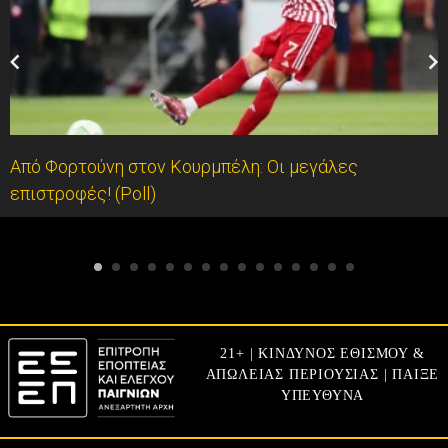
Από Φορτούνη στον Κουρμπέλη: Οι μεγάλες
επιστροφές! (Poll)
21+ | ΚΙΝΔΥΝΟΣ ΕΘΙΣΜΟΥ &
ΑΠΩΛΕΙΑΣ ΠΕΡΙΟΥΣΙΑΣ | ΠΑΙΞΕ
ΥΠΕΥΘΥΝΑ