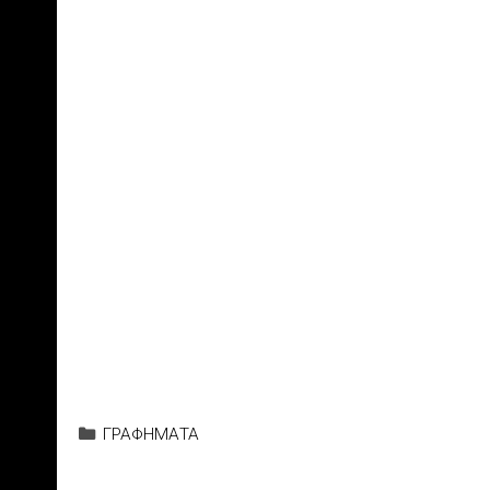
Categories
ΓΡΑΦΗΜΑΤΑ