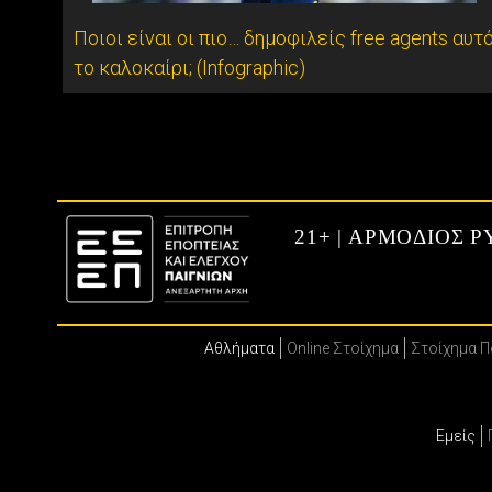
ATP
Ποιοι είναι οι πιο… δημοφιλείς free agents αυτ
το καλοκαίρι; (Infographic)
21+ | ΑΡΜΟΔΙΟΣ 
Αθλήματα
Online Στοίχημα
Στοίχημα 
Εμείς