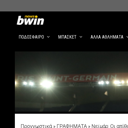
Skip
to
content
ΠΟΔΟΣΦΑΙΡΟ
ΜΠΑΣΚΕΤ
ΑΛΛΑ ΑΘΛΗΜΑΤΑ
Προγνωστικά
»
ΓΡΑΦΗΜΑΤΑ
»
Νεϊμάρ: Οι απί