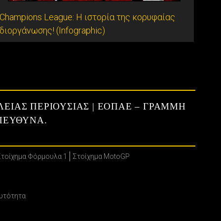
Champions League: Η ιστορία της κορυφαίας
Τα π
διοργάνωσης! (Infographic)
(Inf
ΛΕΙΑΣ ΠΕΡΙΟΥΣΙΑΣ | ΕΟΠΑΕ – ΓΡΑΜΜΗ
ΥΠΕΥΘΥΝΑ.
Στοίχημα Φόρμουλα 1
Στοίχημα MotoGP
υτότητα