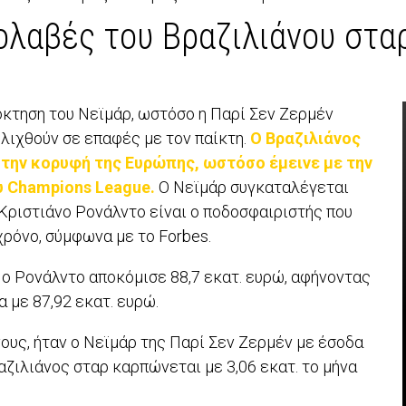
ολαβές του Βραζιλιάνου στα
κτηση του Νεϊμάρ, ωστόσο η Παρί Σεν Ζερμέν
ελιχθούν σε επαφές με τον παίκτη.
Ο Βραζιλιάνος
 στην κορυφή της Ευρώπης, ωστόσο έμεινε με την
υ Champions League.
Ο Νεϊμάρ συγκαταλέγεται
 Κριστιάνο Ρονάλντο είναι ο ποδοσφαιριστής που
ρόνο, σύμφωνα με το Forbes.
 ο Ρονάλντο αποκόμισε 88,7 εκατ. ευρώ, αφήνοντας
 με 87,92 εκατ. ευρώ.
ους, ήταν ο Νεϊμάρ της Παρί Σεν Ζερμέν με έσοδα
ραζιλιάνος σταρ καρπώνεται με 3,06 εκατ. το μήνα