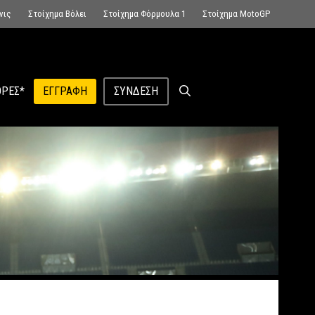
νις
Στοίχημα Βόλει
Στοίχημα Φόρμουλα 1
Στοίχημα MotoGP
ΡΕΣ*
ΕΓΓΡΑΦΉ
ΣΎΝΔΕΣΗ