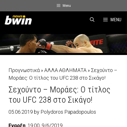
Skip
Menu
to
content
MENU
Προγνωστικά
»
ΑΛΛΑ ΑΘΛΗΜΑΤΑ
»
Σεχούντο –
Μοράες: Ο τίτλος του UFC 238 στο Σικάγο!
Σεχούντο – Μοράες: Ο τίτλος
του UFC 238 στο Σικάγο!
05.06.2019
by
Polydoros Papadopoulos
Εναρξη
: 19.00, 9/6/2019