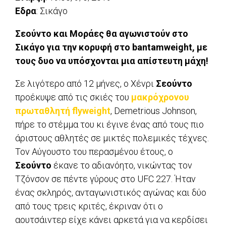
Εδρα
: Σικάγο
Σεούντο και Μοράες θα αγωνιστούν στο
Σικάγο για την κορυφή στο bantamweight, με
τους δυο να υπόσχονται μια απίστευτη μάχη!
Σε λιγότερο από 12 μήνες, ο Χένρι
Σεούντο
προέκυψε από τις σκιές του
μακρόχρονου
πρωταθλητή flyweight
, Demetrious Johnson,
πήρε το στέμμα του κι έγινε ένας από τους πιο
άριστους αθλητές σε μικτές πολεμικές τέχνες.
Τον Αύγουστο του περασμένου έτους, ο
Σεούντο
έκανε το αδιανόητο, νικώντας τον
Τζόνσον σε πέντε γύρους στο UFC 227. Ήταν
ένας σκληρός, ανταγωνιστικός αγώνας και δύο
από τους τρεις κριτές, έκριναν ότι ο
αουτσάιντερ είχε κάνει αρκετά για να κερδίσει