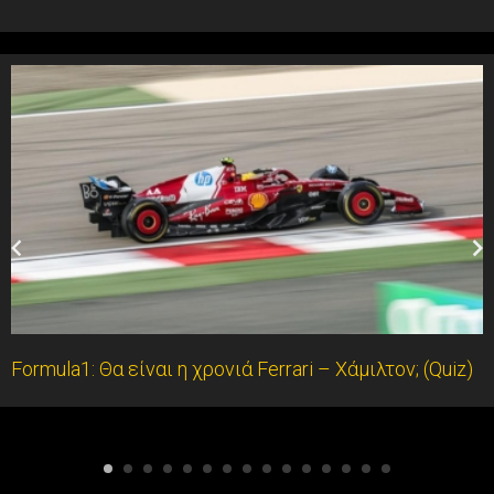
Formula1: Θα είναι η χρονιά Ferrari – Χάμιλτον; (Quiz)