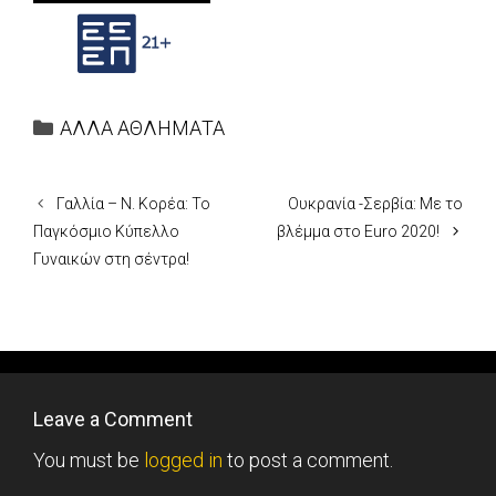
Categories
ΑΛΛΑ ΑΘΛΗΜΑΤΑ
Γαλλία – Ν. Κορέα: Το
Ουκρανία -Σερβία: Με το
Παγκόσμιο Κύπελλο
βλέμμα στο Euro 2020!
Γυναικών στη σέντρα!
Leave a Comment
You must be
logged in
to post a comment.