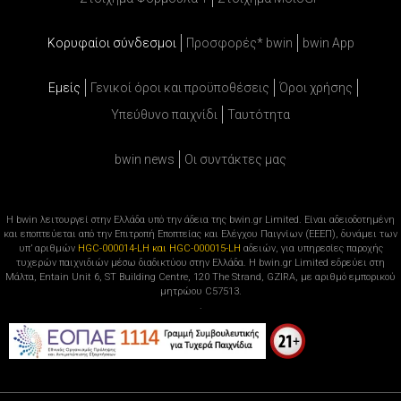
Κορυφαίοι σύνδεσμοι
Προσφορές* bwin
bwin App
Εμείς
Γενικοί όροι και προϋποθέσεις
Όροι χρήσης
Υπεύθυνο παιχνίδι
Ταυτότητα
bwin news
Oι συντάκτες μας
Η bwin λειτουργεί στην Ελλάδα υπό την άδεια της bwin.gr Limited. Είναι αδειοδοτημένη
και εποπτεύεται από την Επιτροπή Εποπτείας και Ελέγχου Παιγνίων (ΕΕΕΠ), δυνάμει των
υπ’ αριθμών
HGC-000014-LH και HGC-000015-LH
αδειών, για υπηρεσίες παροχής
τυχερών παιχνιδιών μέσω διαδικτύου στην Ελλάδα. Η bwin.gr Limited εδρεύει στη
Μάλτα, Entain Unit 6, ST Building Centre, 120 The Strand, GZIRA, με αριθμό εμπορικού
μητρώου C57513.
.