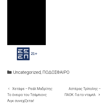
Categories
Uncategorized
,
ΠΟΔΟΣΦΑΙΡΟ
Χετάφε – Ρεάλ Μαδρίτης:
Αστέρας Τρίπολης –
Το όνειρο του Τσάμπιονς
ΠΑΟΚ: Για το νταμπλ
Λιγκ συνεχίζεται!