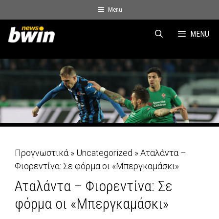
Skip
Menu
to
content
MENU
Προγνωστικά
»
Uncategorized
»
Αταλάντα –
Φιορεντίνα: Σε φόρμα οι «Μπεργκαμάσκι»
Αταλάντα – Φιορεντίνα: Σε
φόρμα οι «Μπεργκαμάσκι»