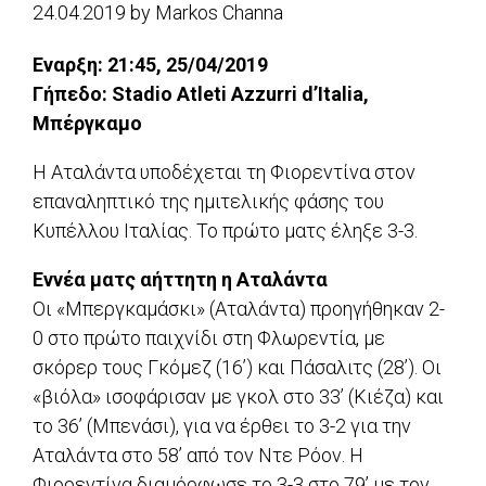
24.04.2019
by
Markos Channa
Εναρξη: 21:45, 25/04/2019
Γήπεδο: Stadio Atleti Azzurri d’Italia,
Μπέργκαμο
Η Αταλάντα υποδέχεται τη Φιορεντίνα στον
επαναληπτικό της ημιτελικής φάσης του
Κυπέλλου Ιταλίας. Το πρώτο ματς έληξε 3-3.
Εννέα ματς αήττητη η Αταλάντα
Οι «Μπεργκαμάσκι» (Αταλάντα) προηγήθηκαν 2-
0 στο πρώτο παιχνίδι στη Φλωρεντία, με
σκόρερ τους Γκόμεζ (16’) και Πάσαλιτς (28’). Οι
«βιόλα» ισοφάρισαν με γκολ στο 33’ (Κιέζα) και
το 36’ (Μπενάσι), για να έρθει το 3-2 για την
Αταλάντα στο 58’ από τον Ντε Ρόον. Η
Φιορεντίνα διαμόρφωσε το 3-3 στο 79’ με τον