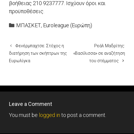
βοήθειας 210 9237777. Ισχύουν όροι και
προϋποθέσεις.
Categories
ΜΠΑΣΚΕΤ
,
Euroleague (Ευρώπη)
Φενέρμπαχτσε: Στόχος η
Ρεάλ Μαδρίτης:
διατήρηση των σκήπτρων της
«Βασίλισσα» σε αναζήτηση
Ευρωλίγκα
του στέμματος
Leave a Comment
You must be
logged in
to post a comment.