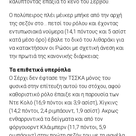
καλύπτοντας επάξια το κενό του Σέρβου.
Ο πολύπειρος πλέι μέικερ μπήκε από την αρχή
της σεζόν στο… πετσί του ρόλου και έχοντας
εντυπωσιακά νούμερα (14,1 πόντους και 5 ασίστ
κατά μέσο όρο) έβαλε το δικό του λιθαράκι για
να κατακτήσουν οι Ρώσοι με σχετική άνεση και
την πρωτιά της κανονικής διάρκειας.
Τα επιθετικά υπερόπλα
Ο Σέρχι δεν έφτασε την ΤΣΣΚΑ μόνος του
φυσικά στην επίτευξη αυτού του στόχου, αφού
καθοριστικό ρόλο έπαιξε και η παρουσία των
Ντε Κολό (16,9 πόντοι και 3,9 ασίστ), Χίγκινς
(14,2 πόντοι, 2,4 ριμπάουντ, 1,9 ασίστ). Ακρως
ενθαρρυντικά τα δείγματα και από τον
φόργουορντ Κλάιμπερν (11,7 πόντοι, 5,9
ριμπάουντ) στην πρώτη σεζόν του με τη φανέλα