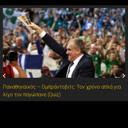
Παναθηναϊκός – Ομπράντοβιτς: Τον χρόνο απλά για
λίγο τον παγώσανε (Quiz)