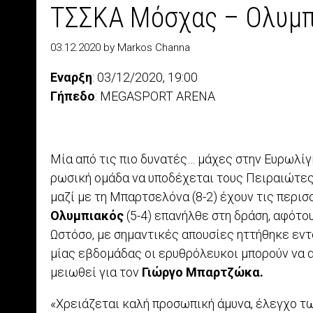
ΤΣΣΚΑ Μόσχας – Ολυμπ
03.12.2020
by
Markos Channa
Εναρξη
: 03/12/2020, 19:00
Γήπεδο
: MEGASPORT ARENA
Μία από τις πιο δυνατές… μάχες στην Ευρωλί
ρωσική ομάδα να υποδέχεται τους Πειραιώτες
μαζί με τη Μπαρτσελόνα (8-2) έχουν τις περισ
Ολυμπιακός
(5-4) επανήλθε στη δράση, αφότ
Ωστόσο, με σημαντικές απουσίες ηττήθηκε εντ
μίας εβδομάδας οι ερυθρόλευκοι μπορούν να 
μειωθεί για τον
Γιώργο Μπαρτζώκα.
«Χρειάζεται καλή προσωπική άμυνα, έλεγχο τω