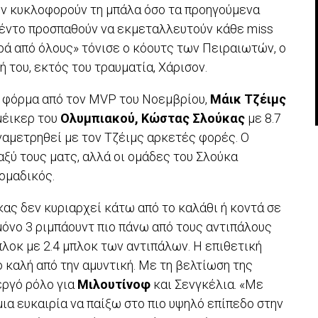
Δεν κυκλοφορούν τη μπάλα όσο τα προηγούμενα
αλέντο προσπαθούν να εκμεταλλευτούν κάθε miss
ορά από όλους» τόνισε ο κόουτς των Πειραιωτών, ο
 του, εκτός του τραυματία, Χάρισον.
η φόρμα από τον MVP του Νοεμβρίου,
Μάικ Τζέιμς
 μέικερ του
Ολυμπιακού, Κώστας Σλούκας
με 8.7
αναμετρηθεί με τον Τζέιμς αρκετές φορές. Ο
αξύ τους ματς, αλλά οι ομάδες του Σλούκα
 ομαδικός.
ας δεν κυριαρχεί κάτω από το καλάθι ή κοντά σε
 μόνο 3 ριμπάουντ πιο πάνω από τους αντιπάλους
μπλοκ με 2.4 μπλοκ των αντιπάλων. Η επιθετική
 καλή από την αμυντική. Με τη βελτίωση της
εργό ρόλο για
Μιλουτίνοφ
και Σενγκέλια. «Με
ια ευκαιρία να παίξω στο πιο υψηλό επίπεδο στην