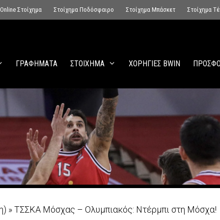
Online Στοίχημα
Στοίχημα Ποδόσφαιρο
Στοίχημα Μπάσκετ
Στοίχημα Τέ
ΓΡΑΦΗΜΑΤΑ
ΣΤΟΙΧΗΜΑ
ΧΟΡΗΓΙΕΣ BWIN
ΠΡΟΣΦΟ
η)
»
ΤΣΣΚΑ Μόσχας – Ολυμπιακός: Ντέρμπι στη Μόσχα!