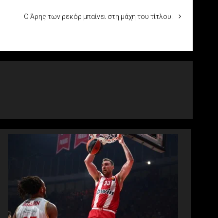
Ο Άρης των ρεκόρ μπαίνει στη μάχη του τίτλου!