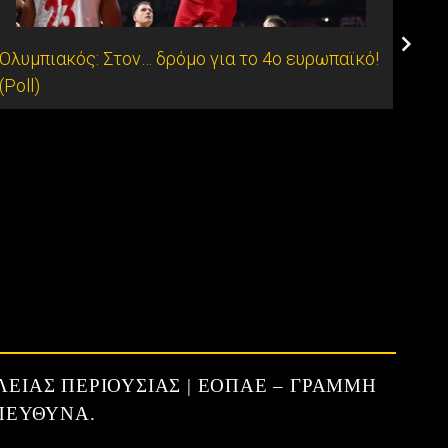
Ολυμπιακός: Στον… δρόμο για το 4ο ευρωπαϊκό!
The 
(Poll)
ερω
ΛΕΙΑΣ ΠΕΡΙΟΥΣΙΑΣ | ΕΟΠΑΕ – ΓΡΑΜΜΗ
ΥΠΕΥΘΥΝΑ.