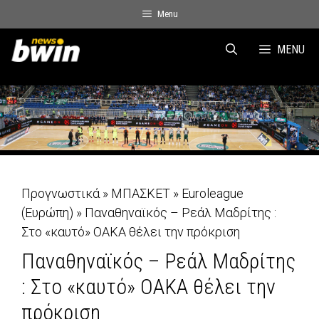
Skip
Menu
to
content
MENU
Προγνωστικά
»
ΜΠΑΣΚΕΤ
»
Euroleague
(Ευρώπη)
»
Παναθηναϊκός – Ρεάλ Μαδρίτης :
Στο «καυτό» ΟΑΚΑ θέλει την πρόκριση
Παναθηναϊκός – Ρεάλ Μαδρίτης
: Στο «καυτό» ΟΑΚΑ θέλει την
πρόκριση