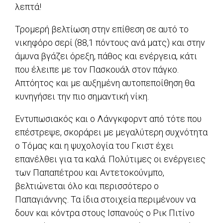
λεπτά!
Τρομερή βελτίωση στην επίθεση σε αυτό το
νικηφόρο σερί (88,1 πόντους ανά ματς) και στην
άμυνα βγάζει όρεξη, πάθος και ενέργεια, κάτι
που έλειπε με τον Πασκουάλ στον πάγκο.
Απτόητος και με αυξημένη αυτοπεποίθηση θα
κυνηγήσει την πιο σημαντική νίκη.
Εντυπωσιακός και ο Λάνγκφορντ από τότε που
επέστρεψε, σκοράρει με μεγαλύτερη συχνότητα
ο Τόμας και η ψυχολογία του Γκιστ έχει
επανέλθει για τα καλά. Πολύτιμες οι ενέργειες
των Παπαπέτρου και Αντετοκούνμπο,
βελτιώνεται όλο και περισσότερο ο
Παπαγιάννης. Τα ίδια στοιχεία περιμένουν να
δουν και κόντρα στους Ισπανούς ο Ρικ Πιτίνο