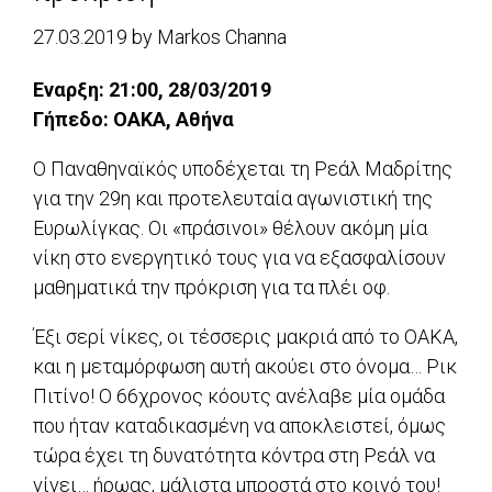
27.03.2019
by
Markos Channa
Εναρξη: 21:00, 28/03/2019
Γήπεδο: ΟΑΚΑ, Αθήνα
Ο Παναθηναϊκός υποδέχεται τη Ρεάλ Μαδρίτης
για την 29η και προτελευταία αγωνιστική της
Ευρωλίγκας. Οι «πράσινοι» θέλουν ακόμη μία
νίκη στο ενεργητικό τους για να εξασφαλίσουν
μαθηματικά την πρόκριση για τα πλέι οφ.
Έξι σερί νίκες, οι τέσσερις μακριά από το ΟΑΚΑ,
και η μεταμόρφωση αυτή ακούει στο όνομα… Ρικ
Πιτίνο! Ο 66χρονος κόουτς ανέλαβε μία ομάδα
που ήταν καταδικασμένη να αποκλειστεί, όμως
τώρα έχει τη δυνατότητα κόντρα στη Ρεάλ να
γίνει… ήρωας, μάλιστα μπροστά στο κοινό του!