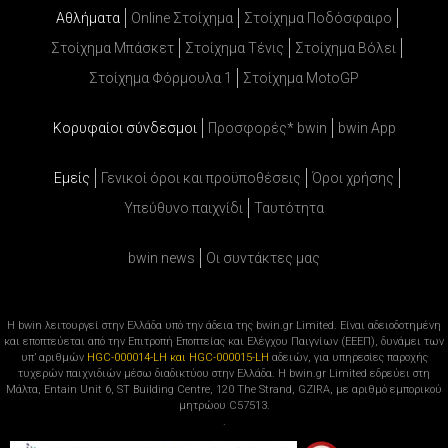
Αθλήματα
Online Στοίχημα
Στοίχημα Ποδόσφαιρο
Στοίχημα Μπάσκετ
Στοίχημα Τένις
Στοίχημα Βόλει
Στοίχημα Φόρμουλα 1
Στοίχημα MotoGP
Κορυφαίοι σύνδεσμοι
Προσφορές* bwin
bwin App
Εμείς
Γενικοί όροι και προϋποθέσεις
Όροι χρήσης
Υπεύθυνο παιχνίδι
Ταυτότητα
bwin news
Oι συντάκτες μας
Η bwin λειτουργεί στην Ελλάδα υπό την άδεια της bwin.gr Limited. Είναι αδειοδοτημένη
και εποπτεύεται από την Επιτροπή Εποπτείας και Ελέγχου Παιγνίων (ΕΕΕΠ), δυνάμει των
υπ’ αριθμών
HGC-000014-LH και HGC-000015-LH
αδειών, για υπηρεσίες παροχής
τυχερών παιχνιδιών μέσω διαδικτύου στην Ελλάδα. Η bwin.gr Limited εδρεύει στη
Μάλτα, Entain Unit 6, ST Building Centre, 120 The Strand, GZIRA, με αριθμό εμπορικού
μητρώου C57513.
.