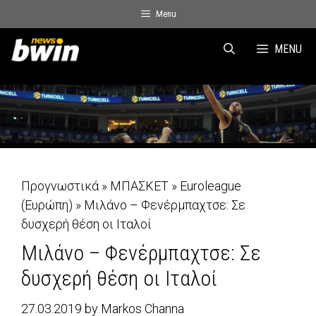
Skip
Menu
to
content
MENU
Προγνωστικά
»
ΜΠΑΣΚΕΤ
»
Euroleague
(Ευρώπη)
»
Μιλάνο – Φενέρμπαχτσε: Σε
δυσχερή θέση οι Ιταλοί
Μιλάνο – Φενέρμπαχτσε: Σε
δυσχερή θέση οι Ιταλοί
27.03.2019
by
Markos Channa