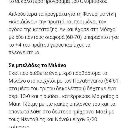
το ευκολότερο πρόγραμμα του Ολυμπιακού.
Απλούστερα τα πράγματα για τη Φενέρ, με νίκη
«κλειδώνει» την πρωτιά και περιμένει τον
όγδοο της κατάταξης. Αν και έχασε στη Μόσχα
με δύο πόντους διαφορά (68-70), υπερασπίστηκε
το +4 του πρώτου γύρου και έχει το
πλεονέκτημα.
Σε μπελάδες το Μιλάνο
Εκεί που διέθετε ένα μικρό προβάδισμα το
Μιλάνο στο παιχνίδι με τον Παναθηναϊκό (64-61,
στα μέσα του τρίτου δεκαλέπτου) δέχτηκε ένα
σερί 13-0 και η ομάδα… κατέρρευσε. Μοιραίος ο
Μάικ Τζέιμς με τις κακές επιλογές του και τα
απανωτά λάθη στο δεύτερο ημίχρονο. Μαζί με
τους Νέντοβιτς και Νάναλι είχαν 3/20
τρίποντα.