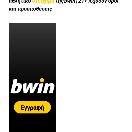
αθλητικό
στοίχημα
της bwin | 21+ Ισχύουν όροι
και προϋποθέσεις