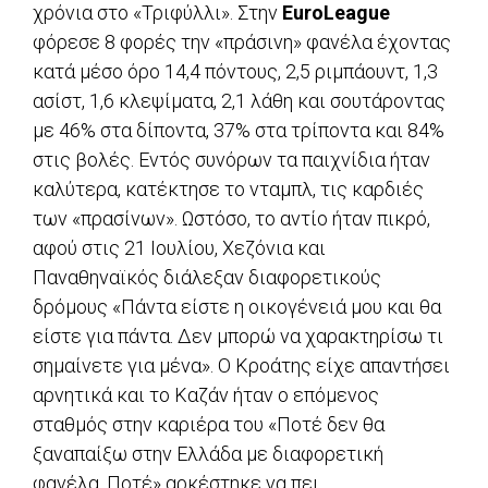
χρόνια στο «Τριφύλλι». Στην
EuroLeague
φόρεσε 8 φορές την «πράσινη» φανέλα έχοντας
κατά μέσο όρο 14,4 πόντους, 2,5 ριμπάουντ, 1,3
ασίστ, 1,6 κλεψίματα, 2,1 λάθη και σουτάροντας
με 46% στα δίποντα, 37% στα τρίποντα και 84%
στις βολές. Εντός συνόρων τα παιχνίδια ήταν
καλύτερα, κατέκτησε το νταμπλ, τις καρδιές
των «πρασίνων». Ωστόσο, το αντίο ήταν πικρό,
αφού στις 21 Ιουλίου, Χεζόνια και
Παναθηναϊκός διάλεξαν διαφορετικούς
δρόμους «Πάντα είστε η οικογένειά μου και θα
είστε για πάντα. Δεν μπορώ να χαρακτηρίσω τι
σημαίνετε για μένα». Ο Κροάτης είχε απαντήσει
αρνητικά και το Καζάν ήταν ο επόμενος
σταθμός στην καριέρα του «Ποτέ δεν θα
ξαναπαίξω στην Ελλάδα με διαφορετική
φανέλα. Ποτέ» αρκέστηκε να πει.