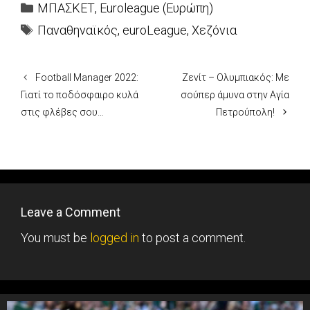
Categories
ΜΠΑΣΚΕΤ
,
Euroleague (Ευρώπη)
Tags
Παναθηναϊκός
,
euroLeague
,
Χεζόνια
Football Manager 2022:
Ζενίτ – Ολυμπιακός: Με
Γιατί το ποδόσφαιρο κυλά
σούπερ άμυνα στην Αγία
στις φλέβες σου…
Πετρούπολη!
Leave a Comment
You must be
logged in
to post a comment.