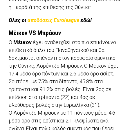
η… καρδιά της επίθεσης της Ούνικς.
Όλες οι
αποδόσεις Euroleague
εδώ!
Μέικον VS Μπράουν
Ο
Μέικον
έχει αναδειχθεί στο πιο επικίνδυνο
επιθετικό όπλο του Παναθηναϊκού και θα
δοκιμαστεί απέναντι στον κορυφαίο αμυντικό
της Ούνικς, Λορέντζο Μπράουν. Ο Μέικον έχει
17.4 μέσο όρο πόντων και 2.6 μέσο όρο ασίστ.
Σουτάρει με 75% στα δίποντα, 45.8% στα
τρίποντα και 91.2% στις βολές. Είναι 2ος σε
επίδοση στα τρίποντα (22) και 4ος σε
ελεύθερες βολές στην Ευρωλίγκα (31).
Ο Λορέντζο Μπράουν με 11 πόντους μέσο, 4.6
μέσο όρο στις ασίστ και 2.1 κλεψίματα ανά
αγώνα. Είναι πολύ καλός αμυντικός που ξέρει