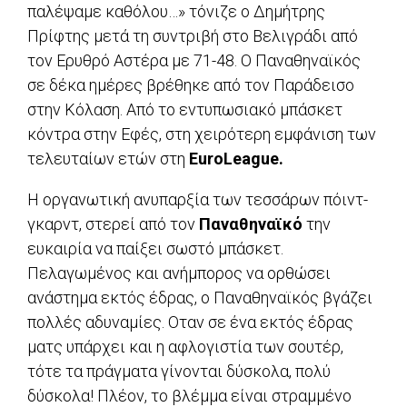
παλέψαμε καθόλου…» τόνιζε ο Δημήτρης
Πρίφτης μετά τη συντριβή στο Βελιγράδι από
τον Ερυθρό Αστέρα με 71-48. Ο Παναθηναϊκός
σε δέκα ημέρες βρέθηκε από τον Παράδεισο
στην Κόλαση. Από το εντυπωσιακό μπάσκετ
κόντρα στην Εφές, στη χειρότερη εμφάνιση των
τελευταίων ετών στη
EuroLeague.
Η οργανωτική ανυπαρξία των τεσσάρων πόιντ-
γκαρντ, στερεί από τον
Παναθηναϊκό
την
ευκαιρία να παίξει σωστό μπάσκετ.
Πελαγωμένος και ανήμπορος να ορθώσει
ανάστημα εκτός έδρας, ο Παναθηναϊκός βγάζει
πολλές αδυναμίες. Οταν σε ένα εκτός έδρας
ματς υπάρχει και η αφλογιστία των σουτέρ,
τότε τα πράγματα γίνονται δύσκολα, πολύ
δύσκολα! Πλέον, το βλέμμα είναι στραμμένο