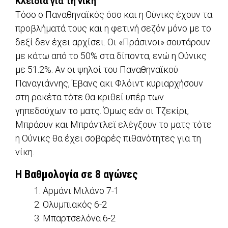
Κλειδιά για τη νίκη
Τόσο ο Παναθηναϊκός όσο και η Ούνικς έχουν τα
προβλήματά τους και η φετινή σεζόν μόνο με το
δεξί δεν έχει αρχίσει. Οι «Πράσινοι» σουτάρουν
με κάτω από το 50% στα δίποντα, ενώ η Ούνικς
με 51.2%. Αν οι ψηλοί του Παναθηναϊκού
Παναγιάννης, Έβανς ακι Φλόιντ κυριαρχήσουν
στη ρακέτα τότε θα κριθεί υπέρ των
γηπεδούχων το ματς. Όμως εάν οι Τζεκίρι,
Μπράουν και Μπράντλεϊ ελέγξουν το ματς τότε
η Ούνικς θα έχει σοβαρές πιθανότητες για τη
νίκη.
Η Βαθμολογία σε 8 αγώνες
Αρμάνι Μιλάνο 7-1
Ολυμπιακός 6-2
Μπαρτσελόνα 6-2