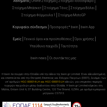
Αθλήματα
Online Στοίχημα
Στοίχημα Ποδόσφαιρο
Στοίχημα Μπάσκετ
Στοίχημα Τένις
Στοίχημα Βόλει
Στοίχημα Φόρμουλα 1
Στοίχημα MotoGP
Κορυφαίοι σύνδεσμοι
Προσφορές* bwin
bwin App
Εμείς
Γενικοί όροι και προϋποθέσεις
Όροι χρήσης
Υπεύθυνο παιχνίδι
Ταυτότητα
bwin news
Oι συντάκτες μας
Η bwin λειτουργεί στην Ελλάδα υπό την άδεια της bwin.gr Limited. Είναι αδειοδοτημένη
και εποπτεύεται από την Επιτροπή Εποπτείας και Ελέγχου Παιγνίων (ΕΕΕΠ), δυνάμει των
υπ’ αριθμών
HGC-000014-LH και HGC-000015-LH
αδειών, για υπηρεσίες παροχής
τυχερών παιχνιδιών μέσω διαδικτύου στην Ελλάδα. Η bwin.gr Limited εδρεύει στη
Μάλτα, Entain Unit 6, ST Building Centre, 120 The Strand, GZIRA, με αριθμό εμπορικού
μητρώου C57513.
.