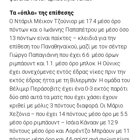
Τα «όπλα» της επίθεσης
Ο Ντάριλ Μέικον Τζούνιορ με 17.4 μέσο όρο
πόντων και ο Ιωάννης Παπαπέτρου με μέσο όσο
13 πόντων είναι παίκτες – κλειδιά για την
επίθεση του Παναθηναϊκού, μαζί με τον σέντερ
Γιώργο Παπαγιάννη που έχει 6.6. μέσο όρων
ριμπάουντ και 1.1. μέσο όρο μπλοκ. Η Ούνικς
έχει συνεχόμενες εντός έδρας νίκες πριν την
εκτός έδρας ήττα με τη Βιλερμπάν. Η ομάδα του
Βέλιμιρ Περάσοβιτς έχει ένα 0-3 εκτός παρότι
δύο από αυτά τα ματς που έχει χάσει έχουν
κριθεί με μόλις 3 πόντους διαφορά. Οι Μάριο
Χεζόνια – που έχει 14 πόντους μέσο όρο με 5.5.
μέσο όρο ριμπάουντ – Ισάια Κάνααν με 12.9
πόντους μέσο όρο και Λορέντζο Μπράουν με 11
πόντους μέσο όρο και 4.6 ασίστ ανά αγώνα είναι