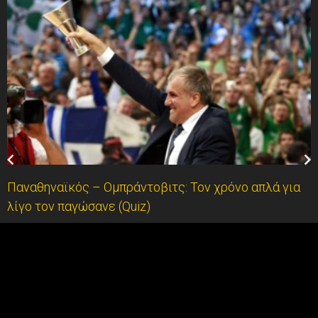
Παναθηναϊκός – Ομπράντοβιτς: Τον χρόνο απλά για
λίγο τον παγώσανε (Quiz)