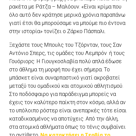
ρακέτα με Ράτζα – Μαλόουν. «Είναι κρίμα που
όλο αυτό δεν κράτησε μερικά χρόνια παραπάνω
γιατί έτσι θα μπορούσαμε να μπούμε πιο έντονα
στην ιστορία» τονίζει ο Ζάρκο Πάσπαλι.
Ξεχάστε τους Μπουλς του Τζόρνταν, τους Σαν
Αντόνιο Σπερς, τις ομάδες του Λεμπρόν ή τους
Γουόριορς: Η Γιουγκοσλαβία πολύ απλά έδωσε
στο άθλημα τη μορφή που έχει σήμερα. Το
μπάσκετ είναι συναρπαστικό γιατί ακροβατεί
μεταξύ του ομαδικού και ατομικού αθλητισμού.
Στο ποδόσφαιρο για παράδειγμα μπορείς να
έχεις τον καλύτερο παίκτη στον κόσμο, αλλά αν
το υπόλοιπο ρόστερ είναι ανεπαρκές τότε είσαι
καταδικασμένος να αποτύχεις. Από την άλλη,
στα ατομικά αθλήματα όπως το τένις συμβαίνει
το αντίθετο.
Να κατακτήσει η Σερβία το