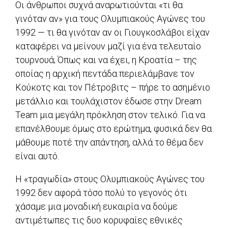
Οι άνθρωποι συχνά αναρωτιούνται «τι θα
γινόταν αν» για τους Ολυμπιακούς Αγώνες του
1992 — τι θα γινόταν αν οι Γιουγκοσλάβοι είχαν
καταφέρει να μείνουν μαζί για ένα τελευταίο
τουρνουά; Όπως και να έχει, η Κροατία – της
οποίας η αρχική πεντάδα περιελάμβανε τον
Κούκοτς και τον Πέτροβιτς – πήρε το ασημένιο
μετάλλιο και τουλάχιστον έδωσε στην Dream
Team μια μεγάλη πρόκληση στον τελικό. Για να
επανέλθουμε όμως στο ερώτημα, φυσικά δεν θα
μάθουμε ποτέ την απάντηση, αλλά το θέμα δεν
είναι αυτό.
Η «τραγωδία» στους Ολυμπιακούς Αγώνες του
1992 δεν αφορά τόσο πολύ το γεγονός ότι
χάσαμε μια μοναδική ευκαιρία να δούμε
αντιμέτωπες τις δυο κορυφαίες εθνικές