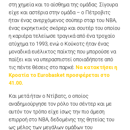
στη χημεία και το αίσθημα της ομάδας. Σίγουρα
είχε και αστέρια στην ομάδα – ο Πέτροβιτς
ήταν ένας ανερχόμενος σούπερ σταρ του ΝΒΑ,
ένας εκρηκτικός σκόρερ και σουτέρ του οποίου
η καριέρα τελείωσε τραγικά από ένα τροχαίο
ατύχημα το 1993, ενώ ο Κούκοτς ήταν ένας
μοναδικά ευέλικτος παίκτης που μπορούσε να
παίξει και να υπερασπιστεί οποιαδήποτε από
τις πέντε θέσεις στο παρκέ.
Να κατακτήσει η
Κροατία το Eurobasket προσφέρεται στο
41.00.
Και μετά ήταν ο Ντίβατς, ο οποίος
αναδημιούργησε τον ρόλο του σέντερ και με
αυτόν τον τρόπο είχε ίσως την πιο άμεση
επιρροή στο NBA, δεδομένης της θητείας του
ως μέλος των μεγάλων ομάδων του