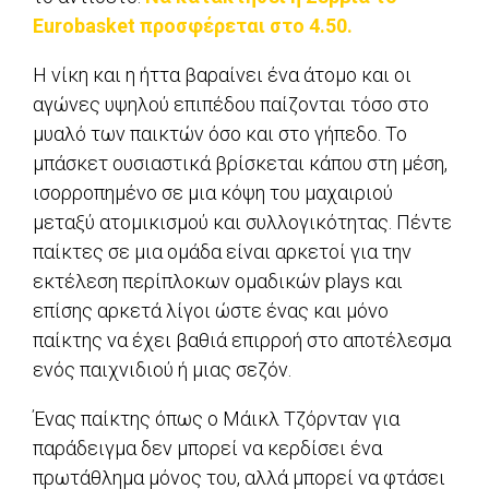
Eurobasket προσφέρεται στο 4.50.
H νίκη και η ήττα βαραίνει ένα άτομο και οι
αγώνες υψηλού επιπέδου παίζονται τόσο στο
μυαλό των παικτών όσο και στο γήπεδο. Το
μπάσκετ ουσιαστικά βρίσκεται κάπου στη μέση,
ισορροπημένο σε μια κόψη του μαχαιριού
μεταξύ ατομικισμού και συλλογικότητας. Πέντε
παίκτες σε μια ομάδα είναι αρκετοί για την
εκτέλεση περίπλοκων ομαδικών plays και
επίσης αρκετά λίγοι ώστε ένας και μόνο
παίκτης να έχει βαθιά επιρροή στο αποτέλεσμα
ενός παιχνιδιού ή μιας σεζόν.
Ένας παίκτης όπως ο Μάικλ Τζόρνταν για
παράδειγμα δεν μπορεί να κερδίσει ένα
πρωτάθλημα μόνος του, αλλά μπορεί να φτάσει