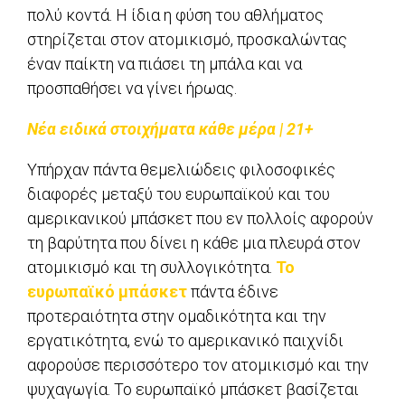
πολύ κοντά. Η ίδια η φύση του αθλήματος
στηρίζεται στον ατομικισμό, προσκαλώντας
έναν παίκτη να πιάσει τη μπάλα και να
προσπαθήσει να γίνει ήρωας.
Νέα ειδικά στοιχήματα κάθε μέρα | 21+
Υπήρχαν πάντα θεμελιώδεις φιλοσοφικές
διαφορές μεταξύ του ευρωπαϊκού και του
αμερικανικού μπάσκετ που εν πολλοίς αφορούν
τη βαρύτητα που δίνει η κάθε μια πλευρά στον
ατομικισμό και τη συλλογικότητα.
Το
ευρωπαϊκό μπάσκετ
πάντα έδινε
προτεραιότητα στην ομαδικότητα και την
εργατικότητα, ενώ το αμερικανικό παιχνίδι
αφορούσε περισσότερο τον ατομικισμό και την
ψυχαγωγία. Το ευρωπαϊκό μπάσκετ βασίζεται