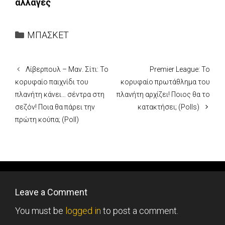
αλλαγές
Categories
ΜΠΑΣΚΕΤ
Λίβερπουλ – Μαν. Σίτι: Το
Premier League: Το
κορυφαίο παιχνίδι του
κορυφαίο πρωτάθλημα του
πλανήτη κάνει… σέντρα στη
πλανήτη αρχίζει! Ποιος θα το
σεζόν! Ποια θα πάρει την
κατακτήσει; (Polls)
πρώτη κούπα; (Poll)
Leave a Comment
You must be
logged in
to post a comment.