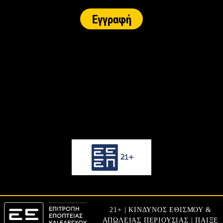
21+ | ΚΙΝΔΥΝΟΣ ΕΘΙΣΜΟΥ &
ΑΠΩΛΕΙΑΣ ΠΕΡΙΟΥΣΙΑΣ | ΠΑΙΞΕ