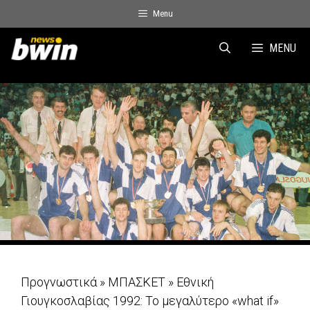
Skip
Menu
to
content
MENU
Προγνωστικά
»
ΜΠΑΣΚΕΤ
»
Εθνική
Γιουγκοσλαβίας 1992: Το μεγαλύτερο «what if»