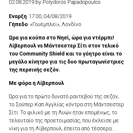
02.08.2019
by
Polydoros Papadopoulos
Εναρξη
: 17:00, 04/08/2019
Γήπεδο
: «Γουέμπλεϊ», Λονδίνο
Ωρα για κούπα στο Νησί, ώρα για ντέρμπι!
Λίβερπουλ vs Μάντσεστερ Σίτι στον τελικό
του Community Shield και το γόητρο είναι το
μεγάλο κίνητρο για τις δυο πρωταγωνίστριες
της περσινής σεζόν.
Με φόρα η Λίβερπουλ
Ώρα για τo πρώτο δυνατό ραντεβού της σεζόν,
το Σούπερ Καπ Αγγλίας κόντρα στη Μάντσεστερ
Σίτι. Το φιλικό με τη Λυών ήταν επομένως, το
τελευταίο της προετοιμασίας, που έκλεισε με
νίκη για τη Λίβερπουλ, έπειτα από τέσσερα…