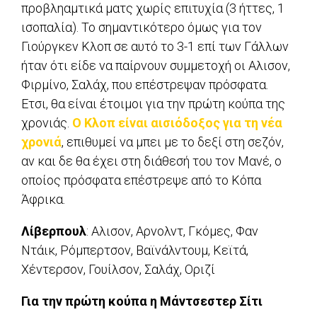
προβληαμτικά ματς χωρίς επιτυχία (3 ήττες, 1
ισοπαλία). Το σημαντικότερο όμως για τον
Γιούργκεν Κλοπ σε αυτό το 3-1 επί των Γάλλων
ήταν ότι είδε να παίρνουν συμμετοχή οι Αλισον,
Φιρμίνο, Σαλάχ, που επέστρεψαν πρόσφατα.
Ετσι, θα είναι έτοιμοι για την πρώτη κούπα της
χρονιάς.
Ο Κλοπ είναι αισιόδοξος για τη νέα
χρονιά
, επιθυμεί να μπει με το δεξί στη σεζόν,
αν και δε θα έχει στη διάθεσή του τον Μανέ, ο
οποίος πρόσφατα επέστρεψε από το Κόπα
Άφρικα.
Λίβερπουλ
: Αλισον, Αρνολντ, Γκόμες, Φαν
Ντάικ, Ρόμπερτσον, Βαϊνάλντουμ, Κεϊτά,
Χέντερσον, Γουίλσον, Σαλάχ, Οριζί
Για την πρώτη κούπα η Μάντσεστερ Σίτι