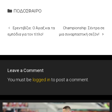
Categories
ΠΟΔΟΣΦΑΙΡΟ
Ερεντιβίζιε: Ο Άγιαξ και τα
Championship: Σέντρα σε
εμπόδια για τον τίτλο!
μια συναρπαστική σεζόν!
Leave a Comment
You must be
logged in
to post a comment.