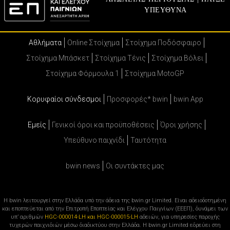
ΥΠΕΥΘΥΝΑ
Αθλήματα
Online Στοίχημα
Στοίχημα Ποδόσφαιρο
Στοίχημα Μπάσκετ
Στοίχημα Τένις
Στοίχημα Βόλει
Στοίχημα Φόρμουλα 1
Στοίχημα MotoGP
Κορυφαίοι σύνδεσμοι
Προσφορές* bwin
bwin App
Εμείς
Γενικοί όροι και προϋποθέσεις
Όροι χρήσης
Υπεύθυνο παιχνίδι
Ταυτότητα
bwin news
Oι συντάκτες μας
Η bwin λειτουργεί στην Ελλάδα υπό την άδεια της bwin.gr Limited. Είναι αδειοδοτημένη
και εποπτεύεται από την Επιτροπή Εποπτείας και Ελέγχου Παιγνίων (ΕΕΕΠ), δυνάμει των
υπ’ αριθμών
HGC-000014-LH και HGC-000015-LH
αδειών, για υπηρεσίες παροχής
τυχερών παιχνιδιών μέσω διαδικτύου στην Ελλάδα. Η bwin.gr Limited εδρεύει στη