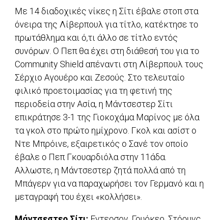
Με 14 διαδοχικές νίκες η Σίτι έβαλε στοπ στα
όνειρα της Λίβερπουλ για τίτλο, κατέκτησε το
πρωτάθλημα και ό,τι άλλο σε τίτλο εντός
συνόρων. Ο Πεπ θα έχει στη διάθεσή του για το
Community Shield απέναντι στη Λίβερπουλ τους
Σέρχιο Αγουέρο και Ζεσούς. Στο τελευταίο
φιλικό προετοιμασίας για τη φετινή της
περιοδεία στην Ασία, η Μάντσεστερ Σίτι
επικράτησε 3-1 της Γιοκοχάμα Μαρίνος με όλα
τα γκολ στο πρώτο ημίχρονο. Γκολ και ασίστ ο
Ντε Μπρόινε, εξαιρετικός ο Σανέ τον οποίο
έβαλε ο Πεπ Γκουαρδιόλα στην 11άδα.
Αλλωστε, η Μάντσεστερ ζητά πολλά από τη
Μπάγερν για να παραχωρήσει τον Γερμανό και η
μεταγραφή του έχει «κολλήσει».
Μάντσεστερ Σίτι:
Εντερσον, Γουόκερ, Στόουνς,