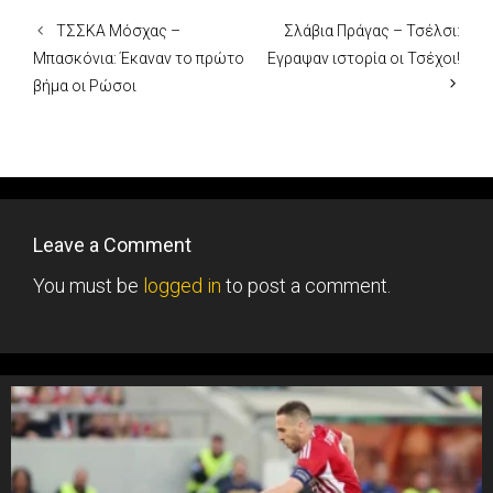
ΤΣΣΚΑ Μόσχας –
Σλάβια Πράγας – Τσέλσι:
Μπασκόνια: Έκαναν το πρώτο
Εγραψαν ιστορία οι Τσέχοι!
βήμα οι Ρώσοι
Leave a Comment
You must be
logged in
to post a comment.