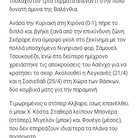
τουλάχιστον τρία τέρματα απέναντι στην πολύ
δυνατή άμυνα της Βαλένθια.
Ανάσα την Κυριακή στη Χιρόνα (0-1), πήρε το
διπλό και βγήκε ξανά από την επικίνδυνη ζώνη.
Σκόραρε ένα όμορφο γκολ στο ξεκίνημα με τον
πολλά υποσχόμενο Νιγηριανό φορ, Σάμουελ
Τσουκουέζε, ενώ στο δεύτερο ημίχρονο
χρειάστηκε τις αποκρούσεις του Ασένχο για να
κρατήσει το σκορ. Ακολουθεί η Λεγκανές (21/4)
και η Σοσιεδάδ (25/4) στη Χώρα των Βάσκων,
δύο κομβικά ματς για την παραμονή.
Tιμωρημένος ο στόπερ Αλβαρο, ίσως επανέλθει
ο μπακ Χ. Κόστα. Σταθερά λείπουν Μπονέρα
(στόπερ), Μιγελόν (μπακ) και Φουέγο (μέσος),
που δεν επηρεάζουν ιδιαίτερα τα πλάνα του
προπονητή.