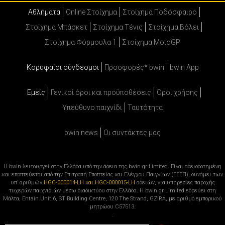
Αθλήματα
Online Στοίχημα
Στοίχημα Ποδόσφαιρο
Στοίχημα Μπάσκετ
Στοίχημα Τένις
Στοίχημα Βόλει
Στοίχημα Φόρμουλα 1
Στοίχημα MotoGP
Κορυφαίοι σύνδεσμοι
Προσφορές* bwin
bwin App
Εμείς
Γενικοί όροι και προϋποθέσεις
Όροι χρήσης
Υπεύθυνο παιχνίδι
Ταυτότητα
bwin news
Oι συντάκτες μας
Η bwin λειτουργεί στην Ελλάδα υπό την άδεια της bwin.gr Limited. Είναι αδειοδοτημένη
και εποπτεύεται από την Επιτροπή Εποπτείας και Ελέγχου Παιγνίων (ΕΕΕΠ), δυνάμει των
υπ’ αριθμών
HGC-000014-LH και HGC-000015-LH
αδειών, για υπηρεσίες παροχής
τυχερών παιχνιδιών μέσω διαδικτύου στην Ελλάδα. Η bwin.gr Limited εδρεύει στη
Μάλτα, Entain Unit 6, ST Building Centre, 120 The Strand, GZIRA, με αριθμό εμπορικού
μητρώου C57513.
.