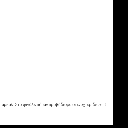
γιαρεάλ: Στο φινάλε πήραν προβάδισμα οι «νυχτερίδες»