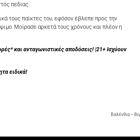
ντός πεδίας.
κά τους παίκτες του, εφόσον έβλεπε προς την
ψιμο. Μοίρασε αρκετά τους χρόνους και πλέον η
ρές* και ανταγωνιστικές αποδόσεις! |21+ Ισχύουν
τα ειδικά!
Βαλένθια – Βι