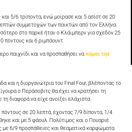
και 5/6 τρίποντα, ενώ μοίρασε και 5 ασίστ σε 20
ν λεπτών συμμετοχών των παικτών από τον Έλληνα
σότερο στο παρκέ ήταν ο Κλάιμπερν για σχεδόν 25
0 πόντους και 6 ριμπάουντ.
τερο παιχνίδι και να προσπαθήσει να
πάρει την
δα και η διοργανώτρια του Final Four, βλέποντας το
Σίγουρα ο Περάσοβιτς θα έχει να κρατήσει τη
 τη διαφορά να είχε ανοίξει ελάχιστα.
 πόντους σε 20 λεπτά, έχοντας 7/9 δίποντα, 1/4
ήθηκε και με 5 φάουλ. Πολύτιμος και ο Πουαριέ
 με 6/9 προσπάθειες και θεαματικά καρφώματα.