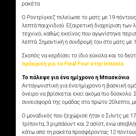
ρακέτα.
Ο Ροντρίγκεζ τελείωσε το ματς με 19 πόντους 
λεπτά παιχνιδιού. Εξαιρετική διαχείριση τω
τεχνικό, καθώς εκείνος που αγωνίστηκε περισ
λεπτά. Σημαντική η συνδρομή του στο ματς με 1
Σκοπός να κερδίσει το ίδιο εύκολα και το δεύ
πρόκριση για το Final Four στην Ισπανία
.
Το πάλεψε για ένα ημίχρονο η Μπασκόνια
Ανταγωνιστική για ένα ημίχρονο η βασκική ομά
όνειρο να βρίσκεται εκεί ακόμα πιο δύσκολο. 
συνεισφορά της ομάδας στο πρώτο 20λεπτο, με
Ο μοναδικός που ξεχώρισε ήταν ο Σιλντς με 17
τρίποντα, 3 ριμπάουντ και 2 ασίστ, ενώ αποβλ
κάτω από τη ρακέτα προσφέροντας 12 πόντους