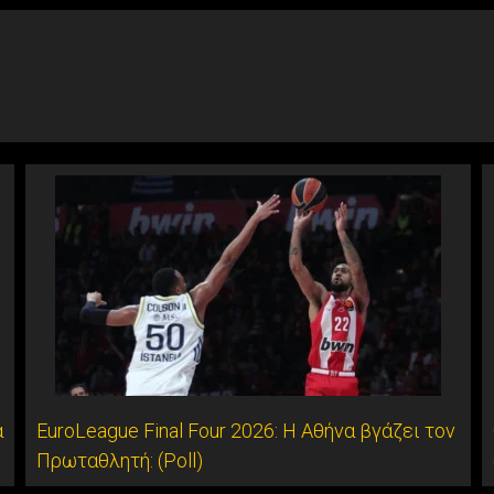
ά
EuroLeague Final Four 2026: Η Αθήνα βγάζει τον
Πρωταθλητή: (Poll)