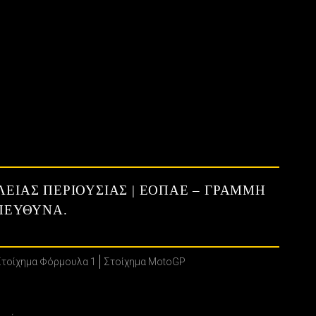
ΛΕΙΑΣ ΠΕΡΙΟΥΣΙΑΣ | ΕΟΠΑΕ – ΓΡΑΜΜΗ
ΥΠΕΥΘΥΝΑ.
Στοίχημα Φόρμουλα 1
Στοίχημα MotoGP