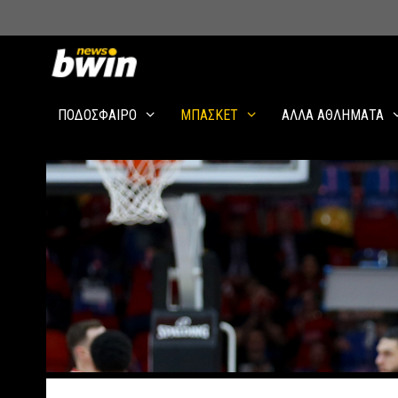
Skip
to
content
ΠΟΔΟΣΦΑΙΡΟ
ΜΠΑΣΚΕΤ
ΑΛΛΑ ΑΘΛΗΜΑΤΑ