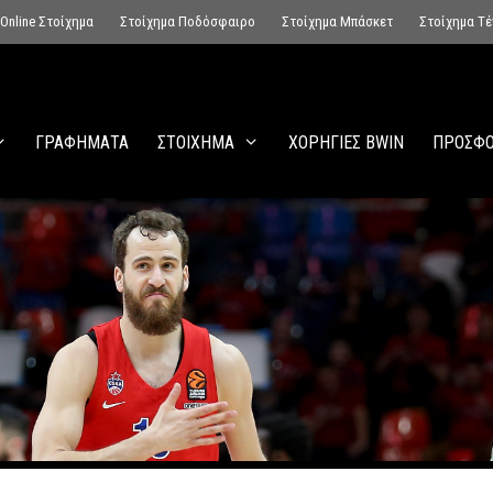
Online Στοίχημα
Στοίχημα Ποδόσφαιρο
Στοίχημα Μπάσκετ
Στοίχημα Τέ
ΓΡΑΦΗΜΑΤΑ
ΣΤΟΙΧΗΜΑ
ΧΟΡΗΓΙΕΣ BWIN
ΠΡΟΣΦΟ