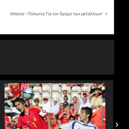
Ισπανία – Πολωνία: Για τον δρόμο των μεταλλίων!