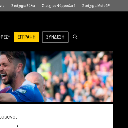
νις
Στοίχημα Βόλει
Στοίχημα Φόρμουλα 1
Στοίχημα MotoGP
ΡΕΣ*
ΕΓΓΡΑΦΉ
ΣΎΝΔΕΣΗ
νούμενοι