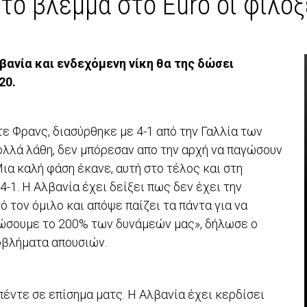
 το βλέμμα στο Euro οι φιλο
λβανία και ενδεχόμενη νίκη θα της δώσει
20.
ε Φρανς, διασύρθηκε με 4-1 από την Γαλλία των
ολλά λάθη, δεν μπόρεσαν απο την αρχή να παγώσουν
ια καλή φάση έκανε, αυτή στο τέλος και στη
4-1. Η Αλβανία έχει δείξει πως δεν έχει την
ό τον όμιλο και απόψε παίζει τα πάντα για να
δώσουμε το 200% των δυνάμεών μας», δήλωσε ο
οβλήματα απουσιών.
πέντε σε επίσημα ματς. Η Αλβανία έχει κερδίσει