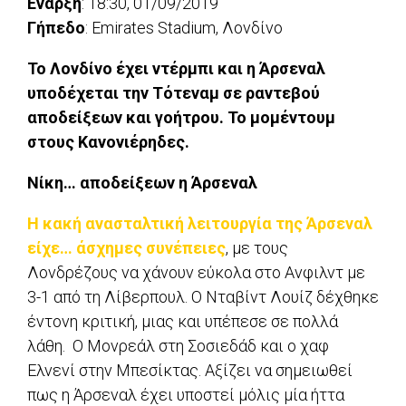
Εναρξη
: 18:30, 01/09/2019
Γήπεδο
: Emirates Stadium, Λονδίνο
Το Λονδίνο έχει ντέρμπι και η Άρσεναλ
υποδέχεται την Τότεναμ σε ραντεβού
αποδείξεων και γοήτρου. Το μομέντουμ
στους Κανονιέρηδες.
Νίκη… αποδείξεων η Άρσεναλ
H κακή ανασταλτική λειτουργία της Άρσεναλ
είχε… άσχημες συνέπειες
, με τους
Λονδρέζους να χάνουν εύκολα στο Ανφιλντ με
3-1 από τη Λίβερπουλ. O Νταβίντ Λουίζ δέχθηκε
έντονη κριτική, μιας και υπέπεσε σε πολλά
λάθη. Ο Μονρεάλ στη Σοσιεδάδ και ο χαφ
Ελνενί στην Μπεσίκτας. Αξίζει να σημειωθεί
πως η Άρσεναλ έχει υποστεί μόλις μία ήττα