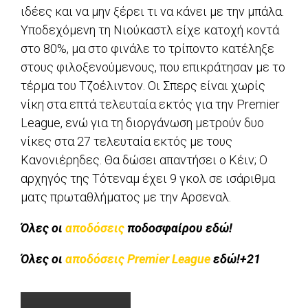
ιδέες και να μην ξέρει τι να κάνει με την μπάλα.
Υποδεχόμενη τη Νιούκαστλ είχε κατοχή κοντά
στο 80%, μα στο φινάλε το τρίποντο κατέληξε
στους φιλοξενούμενους, που επικράτησαν με το
τέρμα του Τζοέλιντον. Οι Σπερς είναι χωρίς
νίκη στα επτά τελευταία εκτός για την Premier
League, ενώ για τη διοργάνωση μετρούν δυο
νίκες στα 27 τελευταία εκτός με τους
Κανονιέρηδες. Θα δώσει απαντήσει ο Κέιν; Ο
αρχηγός της Τότεναμ έχει 9 γκολ σε ισάριθμα
ματς πρωταθλήματος με την Αρσεναλ.
Όλες οι
αποδόσεις
ποδοσφαίρου εδώ!
Όλες οι
αποδόσεις Premier League
εδώ!+21