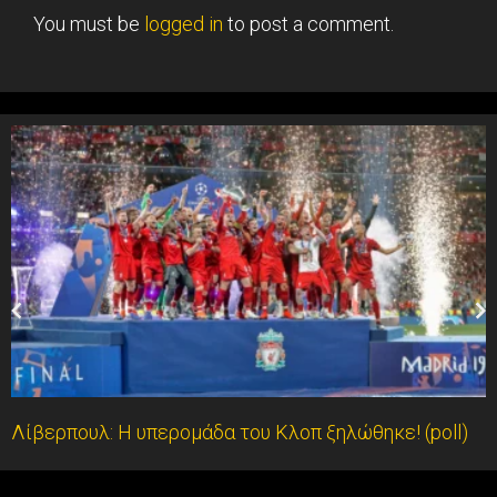
You must be
logged in
to post a comment.
Λίβερπουλ: Η υπερομάδα του Κλοπ ξηλώθηκε! (poll)